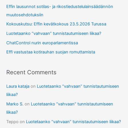
Effin lausunnot sotilas- ja rikostiedustelulainsäädännön
h
muutosehdotuksiin
f
Kokouskutsu: Effin kevätkokous 23.5.2026 Turussa
o
r
Luotetaanko “vahvaan” tunnistautumiseen liikaa?
:
ChatControl nurin europarlamentissa
Effi vastustaa kotirauhan suojan romuttamista
Recent Comments
Laura kataja
on
Luotetaanko “vahvaan” tunnistautumiseen
liikaa?
Marko S.
on
Luotetaanko “vahvaan” tunnistautumiseen
liikaa?
Teppo
on
Luotetaanko “vahvaan” tunnistautumiseen liikaa?