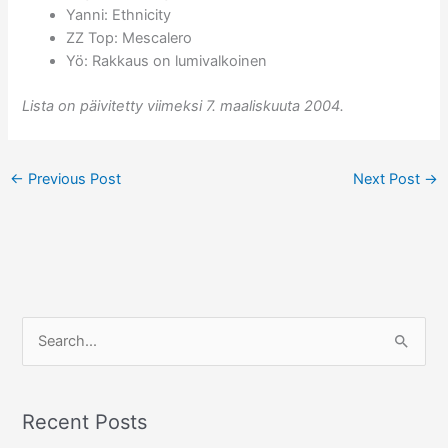
Yanni: Ethnicity
ZZ Top: Mescalero
Yö: Rakkaus on lumivalkoinen
Lista on päivitetty viimeksi 7. maaliskuuta 2004.
←
Previous Post
Next Post
→
S
e
a
r
Recent Posts
c