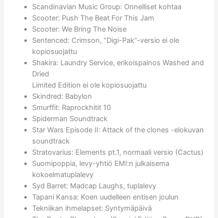
Scandinavian Music Group: Onnelliset kohtaa
Scooter: Push The Beat For This Jam
Scooter: We Bring The Noise
Sentenced: Crimson, “Digi-Pak”-versio ei ole
kopiosuojattu
Shakira: Laundry Service, erikoispainos Washed and
Dried
Limited Edition ei ole kopiosuojattu
Skindred: Babylon
Smurffit: Raprockhitit 10
Spiderman Soundtrack
Star Wars Episode II: Attack of the clones -elokuvan
soundtrack
Stratovarius: Elements pt.1, normaali versio (Cactus)
Suomipoppia, levy-yhtiö EMI:n julkaisema
kokoelmatuplalevy
Syd Barret: Madcap Laughs, tuplalevy
Tapani Kansa: Koen uudelleen entisen joulun
Tekniikan ihmelapset: Syntymäpäivä