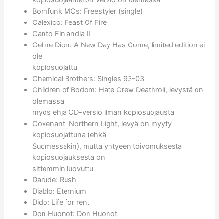
kopiosuojaamaton versio on olemassa
Bomfunk MCs: Freestyler (single)
Calexico: Feast Of Fire
Canto Finlandia II
Celine Dion: A New Day Has Come, limited edition ei
ole
kopiosuojattu
Chemical Brothers: Singles 93-03
Children of Bodom: Hate Crew Deathroll, levystä on
olemassa
myös ehjä CD-versio ilman kopiosuojausta
Covenant: Northern Light, levyä on myyty
kopiosuojattuna (ehkä
Suomessakin), mutta yhtyeen toivomuksesta
kopiosuojauksesta on
sittemmin luovuttu
Darude: Rush
Diablo: Eternium
Dido: Life for rent
Don Huonot: Don Huonot