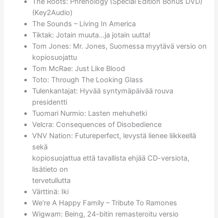
The Roots: Phrenology (Special Edition Bonus DVD)
(Key2Audio)
The Sounds – Living In America
Tiktak: Jotain muuta…ja jotain uutta!
Tom Jones: Mr. Jones, Suomessa myytävä versio on
kopiosuojattu
Tom McRae: Just Like Blood
Toto: Through The Looking Glass
Tulenkantajat: Hyvää syntymäpäivää rouva
presidentti
Tuomari Nurmio: Lasten mehuhetki
Velcra: Consequences of Disobedience
VNV Nation: Futureperfect, levystä lienee liikkeellä
sekä
kopiosuojattua että tavallista ehjää CD-versiota,
lisätieto on
tervetullutta
Värttinä: Iki
We’re A Happy Family – Tribute To Ramones
Wigwam: Being, 24-bitin remasteroitu versio