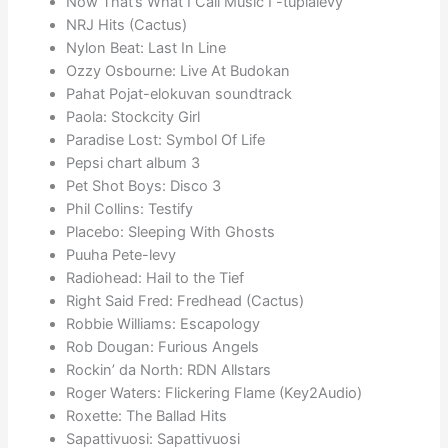
Now That’s What I Call Music I -tuplalevy
NRJ Hits (Cactus)
Nylon Beat: Last In Line
Ozzy Osbourne: Live At Budokan
Pahat Pojat-elokuvan soundtrack
Paola: Stockcity Girl
Paradise Lost: Symbol Of Life
Pepsi chart album 3
Pet Shot Boys: Disco 3
Phil Collins: Testify
Placebo: Sleeping With Ghosts
Puuha Pete-levy
Radiohead: Hail to the Tief
Right Said Fred: Fredhead (Cactus)
Robbie Williams: Escapology
Rob Dougan: Furious Angels
Rockin’ da North: RDN Allstars
Roger Waters: Flickering Flame (Key2Audio)
Roxette: The Ballad Hits
Sapattivuosi: Sapattivuosi