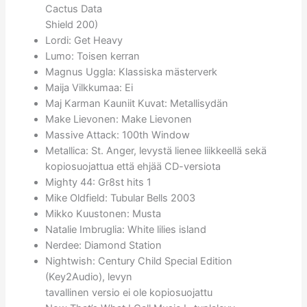
Cactus Data
Shield 200)
Lordi: Get Heavy
Lumo: Toisen kerran
Magnus Uggla: Klassiska mästerverk
Maija Vilkkumaa: Ei
Maj Karman Kauniit Kuvat: Metallisydän
Make Lievonen: Make Lievonen
Massive Attack: 100th Window
Metallica: St. Anger, levystä lienee liikkeellä sekä
kopiosuojattua että ehjää CD-versiota
Mighty 44: Gr8st hits 1
Mike Oldfield: Tubular Bells 2003
Mikko Kuustonen: Musta
Natalie Imbruglia: White lilies island
Nerdee: Diamond Station
Nightwish: Century Child Special Edition
(Key2Audio), levyn
tavallinen versio ei ole kopiosuojattu