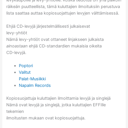
räikeän puutteellista, tämä kuluttajien ilmoituksiin perustuva
lista saattaa auttaa kopiosuojattujen levyjen välttämisessä.
Ehjiä CD-levyjä järjestelmällisesti julkaisevat
levy-yhtiöt
Nämä levy-yhtiöt ovat ottaneet linjakseen julkaista
ainoastaan
ehjiä CD-standardien mukaisia oikeita
CD-levyjä.
Poptori
Valitut
Palat-Musiikki
Napalm Records
Kopiosuojattuja kuluttajien ilmoittamia levyjä ja singlejä
Nämä ovat levyjä ja singlejä, jotka kuluttajien EFFIlle
tekemien
ilmoitusten mukaan ovat kopiosuojattuja.