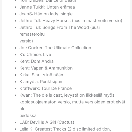
Iron Maiden: Dance of death
Janne Tulkki: Unten erämaa
JeanS: Hän on lady, single
Jethro Tull: Heavy Horses (uusi remasteroitu versio)
Jethro Tull: Songs From The Wood (uusi
remasteroitu
versio)
Joe Cocker: The Ultimate Collection
K’s Choice: Live
Kent: Dom Andra
Kent: Vapen & Ammunition
Kirka: Sinut siinä nään
Klamydia: Punktsipum
Kraftwerk: Tour De France
Kwan: The die is cast, levystä on liikkeellä myös
kopiosuojaamaton versio, mutta versioiden erot eivät
ole
tiedossa
LAB: Devil Is A Girl (Cactus)
Leila K: Greatest Tracks (2 disc limited edition,