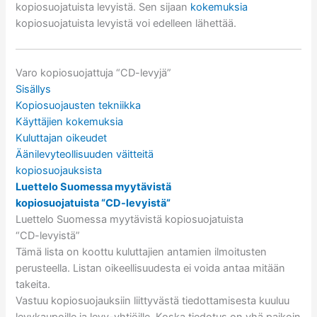
kopiosuojatuista levyistä. Sen sijaan
kokemuksia
kopiosuojatuista levyistä voi edelleen lähettää.
Varo kopiosuojattuja “CD-levyjä”
Sisällys
Kopiosuojausten tekniikka
Käyttäjien kokemuksia
Kuluttajan oikeudet
Äänilevyteollisuuden väitteitä
kopiosuojauksista
Luettelo Suomessa myytävistä
kopiosuojatuista “CD-levyistä”
Luettelo Suomessa myytävistä kopiosuojatuista
“CD-levyistä”
Tämä lista on koottu kuluttajien antamien ilmoitusten
perusteella. Listan oikeellisuudesta ei voida antaa mitään
takeita.
Vastuu kopiosuojauksiin liittyvästä tiedottamisesta kuuluu
levykaupoille ja levy-yhtiöille. Koska tiedotus on yhä paikoin