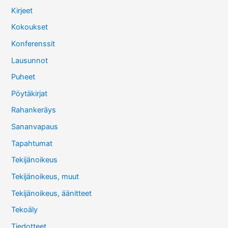
Kirjeet
Kokoukset
Konferenssit
Lausunnot
Puheet
Pöytäkirjat
Rahankeräys
Sananvapaus
Tapahtumat
Tekijänoikeus
Tekijänoikeus, muut
Tekijänoikeus, äänitteet
Tekoäly
Tiedotteet