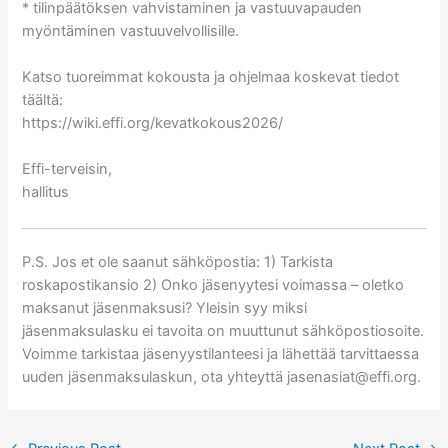
* tilinpäätöksen vahvistaminen ja vastuuvapauden
myöntäminen vastuuvelvollisille.
Katso tuoreimmat kokousta ja ohjelmaa koskevat tiedot
täältä:
https://wiki.effi.org/kevatkokous2026/
Effi-terveisin,
hallitus
P.S. Jos et ole saanut sähköpostia: 1) Tarkista
roskapostikansio 2) Onko jäsenyytesi voimassa – oletko
maksanut jäsenmaksusi? Yleisin syy miksi
jäsenmaksulasku ei tavoita on muuttunut sähköpostiosoite.
Voimme tarkistaa jäsenyystilanteesi ja lähettää tarvittaessa
uuden jäsenmaksulaskun, ota yhteyttä jasenasiat@effi.org.