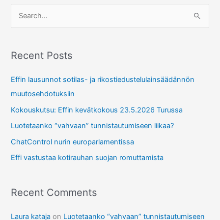
S
e
a
r
Recent Posts
c
Effin lausunnot sotilas- ja rikostiedustelulainsäädännön
h
muutosehdotuksiin
f
Kokouskutsu: Effin kevätkokous 23.5.2026 Turussa
o
r
Luotetaanko “vahvaan” tunnistautumiseen liikaa?
:
ChatControl nurin europarlamentissa
Effi vastustaa kotirauhan suojan romuttamista
Recent Comments
Laura kataja
on
Luotetaanko “vahvaan” tunnistautumiseen