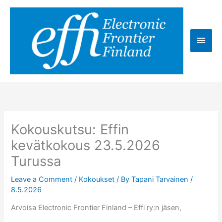
Skip
to
content
Main
Men
Kokouskutsu: Effin
kevätkokous 23.5.2026
Turussa
Leave a Comment
/
Kokoukset
/ By
Tapani Tarvainen
/
8.5.2026
Arvoisa Electronic Frontier Finland – Effi ry:n jäsen,