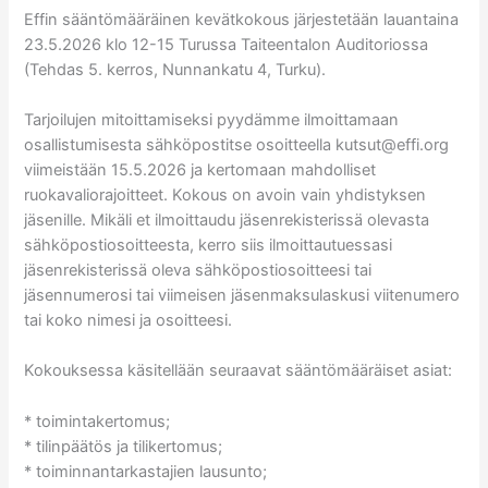
Effin sääntömääräinen kevätkokous järjestetään lauantaina
23.5.2026 klo 12-15 Turussa Taiteentalon Auditoriossa
(Tehdas 5. kerros, Nunnankatu 4, Turku).
Tarjoilujen mitoittamiseksi pyydämme ilmoittamaan
osallistumisesta sähköpostitse osoitteella kutsut@effi.org
viimeistään 15.5.2026 ja kertomaan mahdolliset
ruokavaliorajoitteet. Kokous on avoin vain yhdistyksen
jäsenille. Mikäli et ilmoittaudu jäsenrekisterissä olevasta
sähköpostiosoitteesta, kerro siis ilmoittautuessasi
jäsenrekisterissä oleva sähköpostiosoitteesi tai
jäsennumerosi tai viimeisen jäsenmaksulaskusi viitenumero
tai koko nimesi ja osoitteesi.
Kokouksessa käsitellään seuraavat sääntömääräiset asiat:
* toimintakertomus;
* tilinpäätös ja tilikertomus;
* toiminnantarkastajien lausunto;