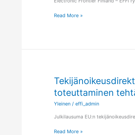
Electronic Frontier Finland – EFFi 
EFFIn
Read More »
toimintasuunnitelma
vuodelle
2001
Tekijänoikeusdirekt
toteuttaminen teht
Yleinen
/
effi_admin
Julkilausuma EU:n tekijänoikeusdire
Tekijänoikeusdirektiivin
Read More »