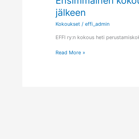
Ensimmäinen koko
jälkeen
Kokoukset
/
effi_admin
EFFI ry:n kokous heti perustamisko
Ensimmäinen
Read More »
kokous
perustamiskokouksen
jälkeen