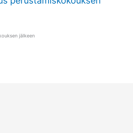
us perustamiskokouksen
kouksen jälkeen