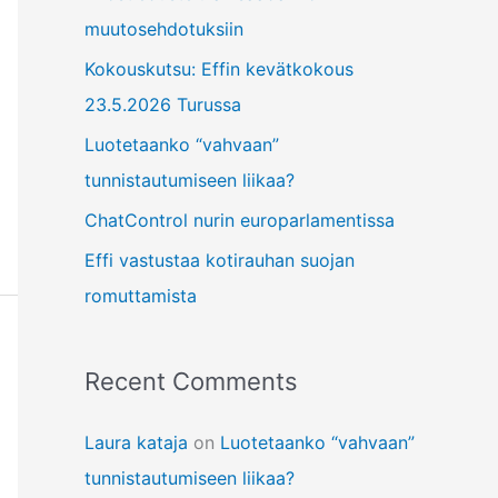
f
muutosehdotuksiin
o
Kokouskutsu: Effin kevätkokous
r
23.5.2026 Turussa
:
Luotetaanko “vahvaan”
tunnistautumiseen liikaa?
ChatControl nurin europarlamentissa
Effi vastustaa kotirauhan suojan
romuttamista
Recent Comments
Laura kataja
on
Luotetaanko “vahvaan”
tunnistautumiseen liikaa?