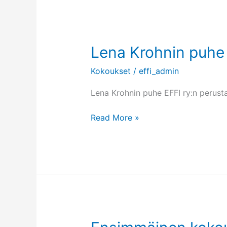
Lena Krohnin puhe
Kokoukset
/
effi_admin
Lena Krohnin puhe EFFI ry:n perus
Lena
Read More »
Krohnin
puhe
perustamiskokuksessa