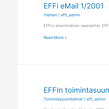
EFFi eMail 1/2001
Yleinen
/
effi_admin
EFFi:n ensimmäinen newsletter, EFF
EFFi
Read More »
eMail
1/2001
EFFIn toimintasuun
Toimintasuunnitelmat
/
effi_admin