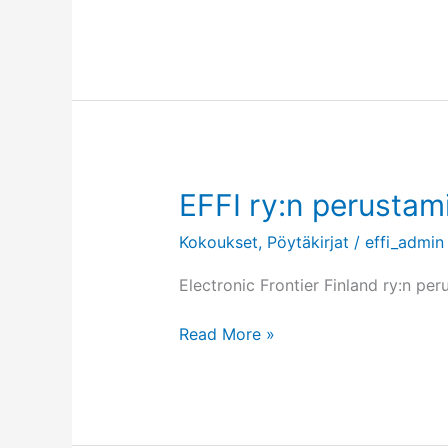
kansallinen
toteuttaminen
tehtävä
harkiten
EFFI ry:n perustam
Kokoukset
,
Pöytäkirjat
/
effi_admin
Electronic Frontier Finland ry:n pe
EFFI
Read More »
ry:n
perustamiskokouksen
pöytäkirja