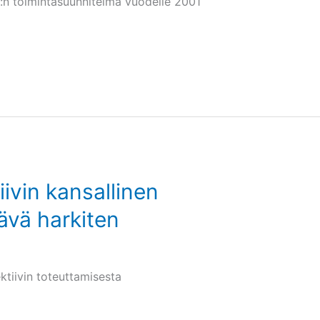
ry:n toimintasuunnitelma vuodelle 2001
iivin kansallinen
ävä harkiten
ktiivin toteuttamisesta