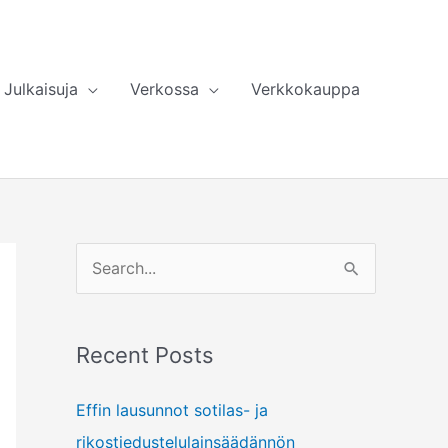
Julkaisuja
Verkossa
Verkkokauppa
S
e
a
Recent Posts
r
c
Effin lausunnot sotilas- ja
h
rikostiedustelulainsäädännön