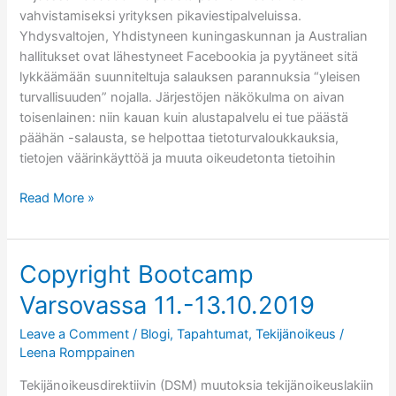
vahvistamiseksi yrityksen pikaviestipalveluissa.
Yhdysvaltojen, Yhdistyneen kuningaskunnan ja Australian
hallitukset ovat lähestyneet Facebookia ja pyytäneet sitä
lykkäämään suunniteltuja salauksen parannuksia “yleisen
turvallisuuden” nojalla. Järjestöjen näkökulma on aivan
toisenlainen: niin kauan kuin alustapalvelu ei tue päästä
päähän -salausta, se helpottaa tietoturvaloukkauksia,
tietojen väärinkäyttöä ja muuta oikeudetonta tietoihin
Effi
Read More »
mukana
avoimessa
kirjeessä
Copyright Bootcamp
Facebookille
Varsovassa 11.-13.10.2019
päästä
päähän
Leave a Comment
/
Blogi
,
Tapahtumat
,
Tekijänoikeus
/
-
Leena Romppainen
salauksen
vahvistamiseksi
Tekijänoikeusdirektiivin (DSM) muutoksia tekijänoikeuslakiin