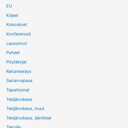
EU
Kirjeet
Kokoukset
Konferenssit
Lausunnot
Puheet
Pöytäkirjat
Rahankeräys
Sananvapaus
Tapahtumat
Tekijänoikeus
Tekijänoikeus, muut
Tekijänoikeus, äänitteet
Tekoäly