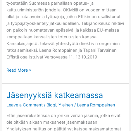
työstetään Suomessa parhaillaan opetus- ja
kulttuuriministeriön johdolla. OKM:llä on vuoden mittaan
ollut jo liuta avoimia työpajoja, joihin Effikin on osallistunut,
ja työpajatyöskentely jatkuu edelleen. Tekijänoikeusdirektiivi
on paikoin huomattavan epäselvä, ja kaikissa EU-maissa
kamppaillaan kansallisten toteutusten kanssa.
Kansalaisjärjetöt tekevät yhteistyötä direktiivin ongelmien
ratkaisemiseksi. Leena Romppainen ja Tapani Tarvainen
Effistä osallistuivat Varsovassa 11.-13.10.2019
Copyright
Read More »
Bootcamp
Varsovassa
11.-13.10.2019
Jäsenyyksiä katkeamassa
Leave a Comment
/
Blogi
,
Yleinen
/
Leena Romppainen
Effin jäsenrekisterissä on jonkin verran jäseniä, jotka eivät
ole pitkään aikaan maksaneet jäsenmaksuaan.
Yhdistyksen hallitus on päättänyt katsoa maksamattomat