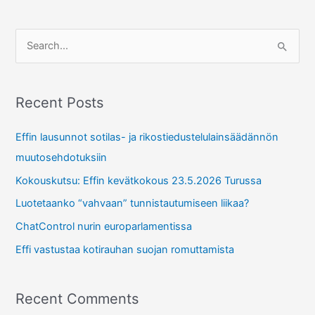
S
e
a
r
Recent Posts
c
Effin lausunnot sotilas- ja rikostiedustelulainsäädännön
h
muutosehdotuksiin
f
Kokouskutsu: Effin kevätkokous 23.5.2026 Turussa
o
r
Luotetaanko “vahvaan” tunnistautumiseen liikaa?
:
ChatControl nurin europarlamentissa
Effi vastustaa kotirauhan suojan romuttamista
Recent Comments