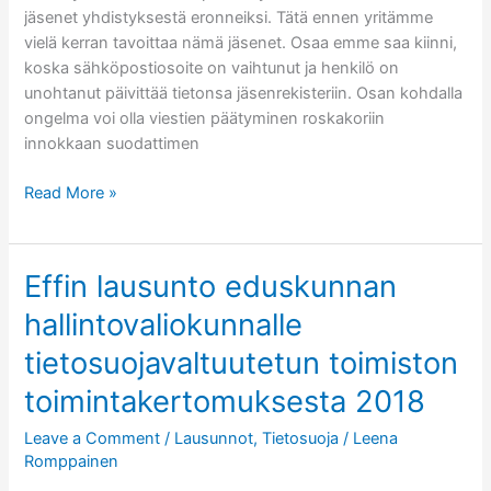
jäsenet yhdistyksestä eronneiksi. Tätä ennen yritämme
vielä kerran tavoittaa nämä jäsenet. Osaa emme saa kiinni,
koska sähköpostiosoite on vaihtunut ja henkilö on
unohtanut päivittää tietonsa jäsenrekisteriin. Osan kohdalla
ongelma voi olla viestien päätyminen roskakoriin
innokkaan suodattimen
Jäsenyyksiä
Read More »
katkeamassa
Effin lausunto eduskunnan
hallintovaliokunnalle
tietosuojavaltuutetun toimiston
toimintakertomuksesta 2018
Leave a Comment
/
Lausunnot
,
Tietosuoja
/
Leena
Romppainen