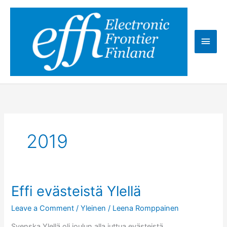
Skip
to
content
Main
Men
2019
Effi evästeistä Ylellä
Leave a Comment
/
Yleinen
/
Leena Romppainen
Svenska Ylellä oli joulun alla juttua evästeistä,