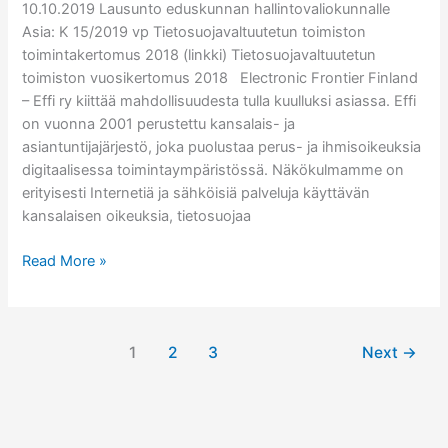
10.10.2019 Lausunto eduskunnan hallintovaliokunnalle
Asia: K 15/2019 vp Tietosuojavaltuutetun toimiston
toimintakertomus 2018 (linkki) Tietosuojavaltuutetun
toimiston vuosikertomus 2018 Electronic Frontier Finland
– Effi ry kiittää mahdollisuudesta tulla kuulluksi asiassa. Effi
on vuonna 2001 perustettu kansalais- ja
asiantuntijajärjestö, joka puolustaa perus- ja ihmisoikeuksia
digitaalisessa toimintaympäristössä. Näkökulmamme on
erityisesti Internetiä ja sähköisiä palveluja käyttävän
kansalaisen oikeuksia, tietosuojaa
Effin
Read More »
lausunto
eduskunnan
hallintovaliokunnalle
1
2
3
Next
→
tietosuojavaltuutetun
toimiston
toimintakertomuksesta
2018