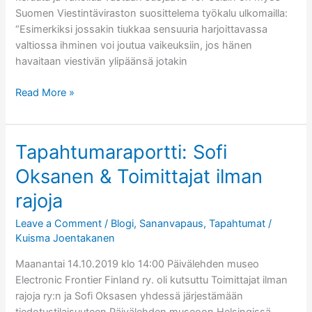
Suomen Viestintäviraston suosittelema työkalu ulkomailla:
“Esimerkiksi jossakin tiukkaa sensuuria harjoittavassa
valtiossa ihminen voi joutua vaikeuksiin, jos hänen
havaitaan viestivän ylipäänsä jotakin
Effi
Read More »
Tor-
verkossa
Tapahtumaraportti: Sofi
Oksanen & Toimittajat ilman
rajoja
Leave a Comment
/
Blogi
,
Sananvapaus
,
Tapahtumat
/
Kuisma Joentakanen
Maanantai 14.10.2019 klo 14:00 Päivälehden museo
Electronic Frontier Finland ry. oli kutsuttu Toimittajat ilman
rajoja ry:n ja Sofi Oksasen yhdessä järjestämään