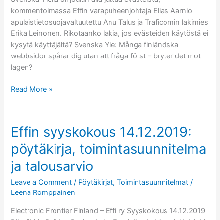
kommentoimassa Effin varapuheenjohtaja Elias Aarnio,
apulaistietosuojavaltuutettu Anu Talus ja Traficomin lakimies
Erika Leinonen. Rikotaanko lakia, jos evästeiden käytöstä ei
kysytä käyttäjältä? Svenska Yle: Många finländska
webbsidor spårar dig utan att fråga först – bryter det mot
lagen?
Effi
Read More »
evästeistä
Ylellä
Effin syyskokous 14.12.2019:
pöytäkirja, toimintasuunnitelma
ja talousarvio
Leave a Comment
/
Pöytäkirjat
,
Toimintasuunnitelmat
/
Leena Romppainen
Electronic Frontier Finland – Effi ry Syyskokous 14.12.2019