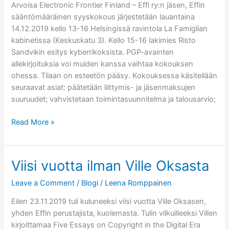
Arvoisa Electronic Frontier Finland – Effi ry:n jäsen, Effin
sääntömääräinen syyskokous järjestetään lauantaina
14.12.2019 kello 13-16 Helsingissä ravintola La Famiglian
kabinetissa (Keskuskatu 3). Kello 15-16 lakimies Risto
Sandvikin esitys kyberrikoksista. PGP-avainten
allekirjoituksia voi muiden kanssa vaihtaa kokouksen
ohessa. Tilaan on esteetön pääsy. Kokouksessa käsitellään
seuraavat asiat: päätetään liittymis- ja jäsenmaksujen
suuruudet; vahvistetaan toimintasuunnitelma ja talousarvio;
Kokouskutsu:
Read More »
Effi
ry:n
syyskokous
Viisi vuotta ilman Ville Oksasta
14.12.2019
Helsingissä
Leave a Comment
/
Blogi
/
Leena Romppainen
Eilen 23.11.2019 tuli kuluneeksi viisi vuotta Ville Oksasen,
yhden Effin perustajista, kuolemasta. Tulin vilkuilleeksi Villen
kirjoittamaa Five Essays on Copyright in the Digital Era