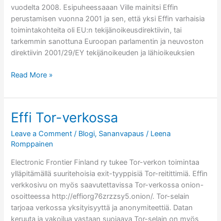
vuodelta 2008. Esipuheessaaan Ville mainitsi Effin
perustamisen vuonna 2001 ja sen, että yksi Effin varhaisia
toimintakohteita oli EU:n tekijänoikeusdirektiivin, tai
tarkemmin sanottuna Euroopan parlamentin ja neuvoston
direktiivin 2001/29/EY tekijänoikeuden ja lähioikeuksien
Viisi
Read More »
vuotta
ilman
Ville
Effi Tor-verkossa
Oksasta
Leave a Comment
/
Blogi
,
Sananvapaus
/
Leena
Romppainen
Electronic Frontier Finland ry tukee Tor-verkon toimintaa
ylläpitämällä suuritehoisia exit-tyyppisiä Tor-reitittimiä. Effin
verkkosivu on myös saavutettavissa Tor-verkossa onion-
osoitteessa http://effiorg76zrzzsy5.onion/. Tor-selain
tarjoaa verkossa yksityisyyttä ja anonymiteettiä. Datan
keruuta ja vakoilua vastaan suojaava Tor-selain on myös