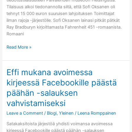
tiedotustilaisuuteen Päivälehden museoon Helsingissä.
Tilaisuus alkoi tiedonannolla siitä, että Sofi Oksanen oli
tehnyt 15 000 euron suuruisen lahjoituksen Toimittajat
ilman rajoja -järjestölle. Sofi Oksanen lainasi pitkät pätkät
Ray Bradburyn kirjoittamasta Fahrenheit 451 -romaanista.
Romaani
Tapahtumaraportti:
Read More »
Sofi
Oksanen
&
Effi mukana avoimessa
Toimittajat
kirjeessä Facebookille päästä
ilman
rajoja
päähän -salauksen
vahvistamiseksi
Leave a Comment
/
Blogi
,
Yleinen
/
Leena Romppainen
Satakaksitoista järjestöä yhdisti voimansa avoimessa
kirjeessä Facebookille päästä päähän -salauksen