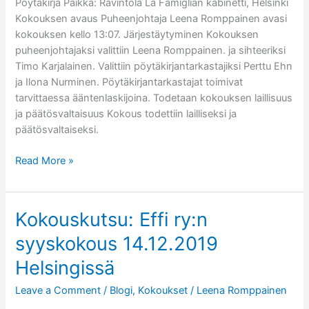
Pöytäkirja Paikka: Ravintola La Famiglian kabinetti, Helsinki
Kokouksen avaus Puheenjohtaja Leena Romppainen avasi
kokouksen kello 13:07. Järjestäytyminen Kokouksen
puheenjohtajaksi valittiin Leena Romppainen. ja sihteeriksi
Timo Karjalainen. Valittiin pöytäkirjantarkastajiksi Perttu Ehn
ja Ilona Nurminen. Pöytäkirjantarkastajat toimivat
tarvittaessa ääntenlaskijoina. Todetaan kokouksen laillisuus
ja päätösvaltaisuus Kokous todettiin lailliseksi ja
päätösvaltaiseksi.
Effin
Read More »
syyskokous
14.12.2019:
pöytäkirja,
Kokouskutsu: Effi ry:n
toimintasuunnitelma
syyskokous 14.12.2019
ja
talousarvio
Helsingissä
Leave a Comment
/
Blogi
,
Kokoukset
/
Leena Romppainen