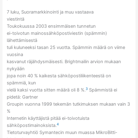
7 luku, Suoramarkkinointi ja muu vastaava
viestintä
Toukokuussa 2003 ensimmäisen tunnetun
ei-toivotun mainossähköpostiviestin (spämmin)
lähettämisestä
tuli kuluneeksi tasan 25 vuotta. Spämmin määrä on viime
vuosina
kasvanut räjähdysmäisesti. Brightmailin arvion mukaan
nykyään
jopa noin 40 % kaikesta sähköpostiliikenteestä on
spämmiä, kun
3
vielä kaksi vuotta sitten määrä oli 8 %.
Spämmistä ei
pidetä: Gartner
Groupin vuonna 1999 tekemän tutkimuksen mukaan vain 3
%
Internetin käyttäjistä pitää ei-toivotuista
4
sähköpostimainoksista.
Tietoturvayhtiö Symantecin muun muassa MikroBitti-