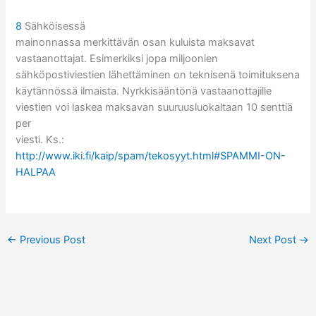
8
Sähköisessä
mainonnassa merkittävän osan kuluista maksavat
vastaanottajat. Esimerkiksi jopa miljoonien
sähköpostiviestien lähettäminen on teknisenä toimituksena
käytännössä ilmaista. Nyrkkisääntönä vastaanottajille
viestien voi laskea maksavan suuruusluokaltaan 10 senttiä
per
viesti. Ks.:
http://www.iki.fi/kaip/spam/tekosyyt.html#SPAMMI-ON-
HALPAA
←
Previous Post
Next Post
→