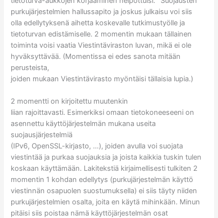
tietoturva-aukkojen korjaaminen helpottuisi.
Suojausten
purkujärjestelmien hallussapito ja joskus julkaisu voi siis
olla edellytyksenä aihetta koskevalle tutkimustyölle ja
tietoturvan edistämiselle.
2 momentin mukaan tällainen
toiminta voisi vaatia Viestintäviraston luvan, mikä ei ole
hyväksyttävää. (Momentissa ei edes sanota mitään
perusteista,
joiden mukaan Viestintävirasto myöntäisi tällaisia lupia.)
2 momentti on kirjoitettu muutenkin
liian rajoittavasti. Esimerkiksi omaan tietokoneeseeni on
asennettu käyttöjärjestelmän mukana useita
suojausjärjestelmiä
(IPv6, OpenSSL-kirjasto, …), joiden avulla voi suojata
viestintää ja purkaa suojauksia ja joista kaikkia tuskin tulen
koskaan käyttämään. Lakitekstiä kirjaimellisesti tulkiten 2
momentin 1 kohdan edellytys (purkujärjestelmän käyttö
viestinnän osapuolen suostumuksella) ei siis täyty niiden
purkujärjestelmien osalta, joita en käytä mihinkään. Minun
pitäisi siis poistaa nämä käyttöjärjestelmän osat