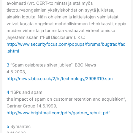
avoimesti (vrt. CERT-toiminta) ja että myös
tietoturvaongelmien yksityiskohdat on syytä julkistaa,
ainakin lopulta. Näin ohjelmien ja laitteistojen valmistajat
voivat korjata ongelmat mahdollisimman tehokkaasti, oppia
muiden virheistä ja tunnistaa vastaavat virheet omissa
järjestelmissään (“Full Disclosure”). Ks.:
http://www.securityfocus.com/popups/forums/bugtraq/faq
.shtml
3
“
Spam celebrates silver jubilee”, BBC News
4.5.2003,
http://news.bbc.co.uk/2/hi/technology/2996319.stm
4
“ISPs and spam:
the impact of spam on customer retention and acquisition”,
Gartner Group 14.6.1999,
http://www.brightmail.com/pdfs/gartner_rebuilt.pdf
5
Symantec