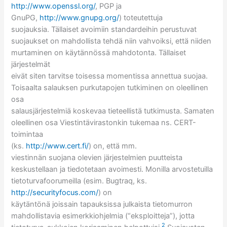
http://www.openssl.org/
, PGP ja
GnuPG,
http://www.gnupg.org/
) toteutettuja
suojauksia. Tällaiset avoimiin standardeihin perustuvat
suojaukset on mahdollista tehdä niin vahvoiksi, että niiden
murtaminen on käytännössä mahdotonta. Tällaiset
järjestelmät
eivät siten tarvitse toisessa momentissa annettua suojaa.
Toisaalta salauksen purkutapojen tutkiminen on oleellinen
osa
salausjärjestelmiä koskevaa tieteellistä tutkimusta. Samaten
oleellinen osa Viestintävirastonkin tukemaa ns. CERT-
toimintaa
(ks.
http://www.cert.fi/
) on, että mm.
viestinnän suojana olevien järjestelmien puutteista
keskustellaan ja tiedotetaan avoimesti. Monilla arvostetuilla
tietoturvafoorumeilla (esim. Bugtraq, ks.
http://securityfocus.com/
) on
käytäntönä joissain tapauksissa julkaista tietomurron
mahdollistavia esimerkkiohjelmia (“eksploitteja”), jotta
2