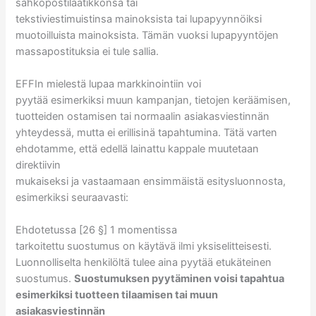
sähköpostilaatikkonsa tai
tekstiviestimuistinsa mainoksista tai lupapyynnöiksi
muotoilluista mainoksista. Tämän vuoksi lupapyyntöjen
massapostituksia ei tule sallia.
EFFIn mielestä lupaa markkinointiin voi
pyytää esimerkiksi muun kampanjan, tietojen keräämisen,
tuotteiden ostamisen tai normaalin asiakasviestinnän
yhteydessä, mutta ei erillisinä tapahtumina. Tätä varten
ehdotamme, että edellä lainattu kappale muutetaan
direktiivin
mukaiseksi ja vastaamaan ensimmäistä esitysluonnosta,
esimerkiksi seuraavasti:
Ehdotetussa [26 §] 1 momentissa
tarkoitettu suostumus on käytävä ilmi yksiselitteisesti.
Luonnolliselta henkilöltä tulee aina pyytää etukäteinen
suostumus.
Suostumuksen pyytäminen voisi tapahtua
esimerkiksi tuotteen tilaamisen tai muun
asiakasviestinnän