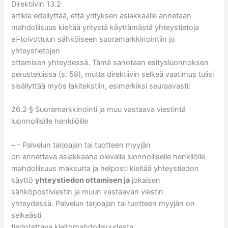
Direktiivin 13.2
artikla edellyttää, että yrityksen asiakkaalle annetaan
mahdollisuus kieltää yritystä käyttämästä yhteystietoja
ei-toivottuun sähköiseen suoramarkkinointiin jo
yhteystietojen
ottamisen yhteydessä. Tämä sanotaan esitysluonnoksen
perusteluissa (s. 58), mutta direktiivin selkeä vaatimus tulisi
sisällyttää myös lakitekstiin, esimerkiksi seuraavasti:
26.2
§ Suoramarkkinointi ja muu vastaava viestintä
luonnollisille henkilöille
– –
Palvelun tarjoajan tai tuotteen myyjän
on annettava asiakkaana olevalle luonnolliselle henkilölle
mahdollisuus maksutta ja helposti kieltää yhteystiedon
käyttö
yhteystiedon ottamisen ja
jokaisen
sähköpostiviestin ja muun vastaavan viestin
yhteydessä. Palvelun tarjoajan tai tuotteen myyjän on
selkeästi
tiedotettava kieltomahdollisuudesta.