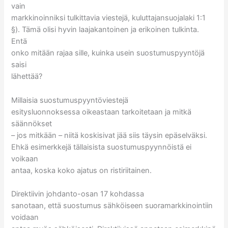
vain
markkinoinniksi tulkittavia viestejä, kuluttajansuojalaki 1:1
§). Tämä olisi hyvin laajakantoinen ja erikoinen tulkinta.
Entä
onko mitään rajaa sille, kuinka usein suostumuspyyntöjä
saisi
lähettää?
Millaisia suostumuspyyntöviestejä
esitysluonnoksessa oikeastaan tarkoitetaan ja mitkä
säännökset
– jos mitkään – niitä koskisivat jää siis täysin epäselväksi.
Ehkä esimerkkejä tällaisista suostumuspyynnöistä ei
voikaan
antaa, koska koko ajatus on ristiriitainen.
Direktiivin johdanto-osan 17 kohdassa
sanotaan, että suostumus sähköiseen suoramarkkinointiin
voidaan