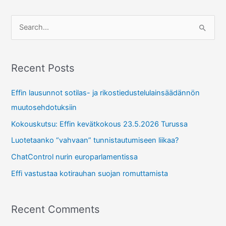
S
e
a
r
Recent Posts
c
Effin lausunnot sotilas- ja rikostiedustelulainsäädännön
h
muutosehdotuksiin
f
Kokouskutsu: Effin kevätkokous 23.5.2026 Turussa
o
r
Luotetaanko “vahvaan” tunnistautumiseen liikaa?
:
ChatControl nurin europarlamentissa
Effi vastustaa kotirauhan suojan romuttamista
Recent Comments