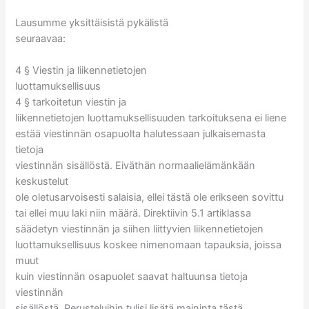
Lausumme yksittäisistä pykälistä
seuraavaa:
4 § Viestin ja liikennetietojen
luottamuksellisuus
4 § tarkoitetun viestin ja
liikennetietojen luottamuksellisuuden tarkoituksena ei liene
estää viestinnän osapuolta halutessaan julkaisemasta
tietoja
viestinnän sisällöstä. Eiväthän normaalielämänkään
keskustelut
ole oletusarvoisesti salaisia, ellei tästä ole erikseen sovittu
tai ellei muu laki niin määrä. Direktiivin 5.1 artiklassa
säädetyn viestinnän ja siihen liittyvien liikennetietojen
luottamuksellisuus koskee nimenomaan tapauksia, joissa
muut
kuin viestinnän osapuolet saavat haltuunsa tietoja
viestinnän
sisällöstä. Perusteluihin tulisi lisätä maininta tästä,