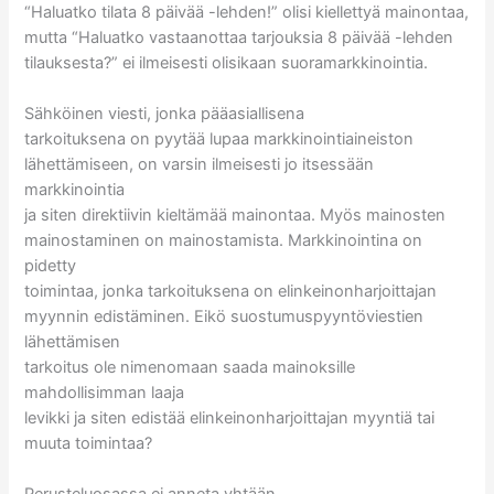
“Haluatko tilata 8 päivää -lehden!” olisi kiellettyä mainontaa,
mutta “Haluatko vastaanottaa tarjouksia 8 päivää -lehden
tilauksesta?” ei ilmeisesti olisikaan suoramarkkinointia.
Sähköinen viesti, jonka pääasiallisena
tarkoituksena on pyytää lupaa markkinointiaineiston
lähettämiseen, on varsin ilmeisesti jo itsessään
markkinointia
ja siten direktiivin kieltämää mainontaa. Myös mainosten
mainostaminen on mainostamista. Markkinointina on
pidetty
toimintaa, jonka tarkoituksena on elinkeinonharjoittajan
myynnin edistäminen. Eikö suostumuspyyntöviestien
lähettämisen
tarkoitus ole nimenomaan saada mainoksille
mahdollisimman laaja
levikki ja siten edistää elinkeinonharjoittajan myyntiä tai
muuta toimintaa?