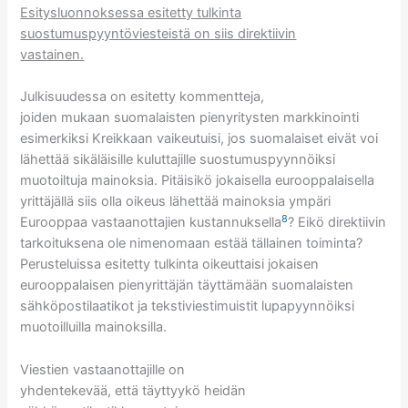
Esitysluonnoksessa esitetty tulkinta
suostumuspyyntöviesteistä on siis direktiivin
vastainen.
Julkisuudessa on esitetty kommentteja,
joiden mukaan suomalaisten pienyritysten markkinointi
esimerkiksi Kreikkaan vaikeutuisi, jos suomalaiset eivät voi
lähettää sikäläisille kuluttajille suostumuspyynnöiksi
muotoiltuja mainoksia. Pitäisikö jokaisella eurooppalaisella
yrittäjällä siis olla oikeus lähettää mainoksia ympäri
8
Eurooppaa vastaanottajien kustannuksella
? Eikö direktiivin
tarkoituksena ole nimenomaan estää tällainen toiminta?
Perusteluissa esitetty tulkinta oikeuttaisi jokaisen
eurooppalaisen pienyrittäjän täyttämään suomalaisten
sähköpostilaatikot ja tekstiviestimuistit lupapyynnöiksi
muotoilluilla mainoksilla.
Viestien vastaanottajille on
yhdentekevää, että täyttyykö heidän