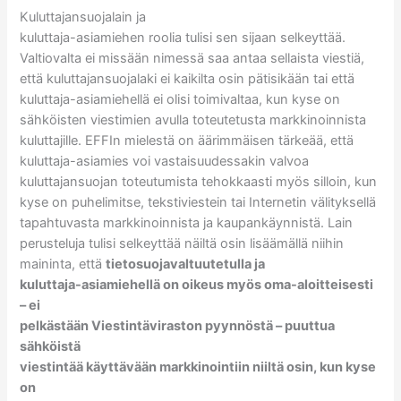
Kuluttajansuojalain ja
kuluttaja-asiamiehen roolia tulisi sen sijaan selkeyttää.
Valtiovalta ei missään nimessä saa antaa sellaista viestiä,
että kuluttajansuojalaki ei kaikilta osin pätisikään tai että
kuluttaja-asiamiehellä ei olisi toimivaltaa, kun kyse on
sähköisten viestimien avulla toteutetusta markkinoinnista
kuluttajille. EFFIn mielestä on äärimmäisen tärkeää, että
kuluttaja-asiamies voi vastaisuudessakin valvoa
kuluttajansuojan toteutumista tehokkaasti myös silloin, kun
kyse on puhelimitse, tekstiviestein tai Internetin välityksellä
tapahtuvasta markkinoinnista ja kaupankäynnistä. Lain
perusteluja tulisi selkeyttää näiltä osin lisäämällä niihin
maininta, että
tietosuojavaltuutetulla ja
kuluttaja-asiamiehellä on oikeus myös oma-aloitteisesti
– ei
pelkästään Viestintäviraston pyynnöstä – puuttua
sähköistä
viestintää käyttävään markkinointiin niiltä osin, kun kyse
on