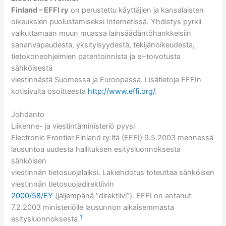
Finland – EFFI ry
on perustettu käyttäjien ja kansalaisten
oikeuksien puolustamiseksi Internetissä. Yhdistys pyrkii
vaikuttamaan muun muassa lainsäädäntöhankkeisiin
sananvapaudesta, yksityisyydestä, tekijänoikeudesta,
tietokoneohjelmien patentoinnista ja ei-toivotusta
sähköisestä
viestinnästä Suomessa ja Euroopassa. Lisätietoja EFFIn
kotisivulta osoitteesta
http://www.effi.org/
.
Johdanto
Liikenne- ja viestintäministeriö pyysi
Electronic Frontier Finland ry:ltä (EFFI) 9.5.2003 mennessä
lausuntoa uudesta hallituksen esitysluonnoksesta
sähköisen
viestinnän tietosuojalaiksi. Lakiehdotus toteuttaa sähköisen
viestinnän tietosuojadirektiivin
2000/58/EY
(jäljempänä “direktiivi”). EFFI on antanut
7.2.2003 ministeriölle lausunnon aikaisemmasta
1
esitysluonnoksesta.