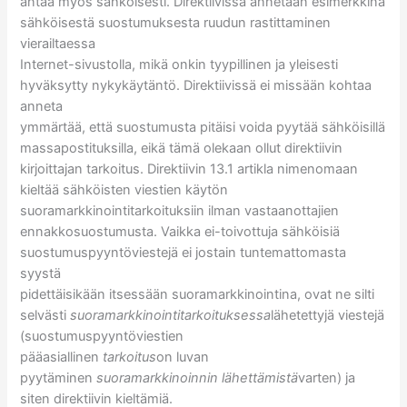
antaa myös sähköisesti. Direktiivissä annetaan esimerkkinä
sähköisestä suostumuksesta ruudun rastittaminen
vierailtaessa
Internet-sivustolla, mikä onkin tyypillinen ja yleisesti
hyväksytty nykykäytäntö. Direktiivissä ei missään kohtaa
anneta
ymmärtää, että suostumusta pitäisi voida pyytää sähköisillä
massapostituksilla, eikä tämä olekaan ollut direktiivin
kirjoittajan tarkoitus. Direktiivin 13.1 artikla nimenomaan
kieltää sähköisten viestien käytön
suoramarkkinointitarkoituksiin ilman vastaanottajien
ennakkosuostumusta. Vaikka ei-toivottuja sähköisiä
suostumuspyyntöviestejä ei jostain tuntemattomasta
syystä
pidettäisikään itsessään suoramarkkinointina, ovat ne silti
selvästi
suoramarkkinointitarkoituksessa
lähetettyjä viestejä
(suostumuspyyntöviestien
pääasiallinen
tarkoitus
on luvan
pyytäminen
suoramarkkinoinnin lähettämistä
varten) ja
siten direktiivin kieltämiä.