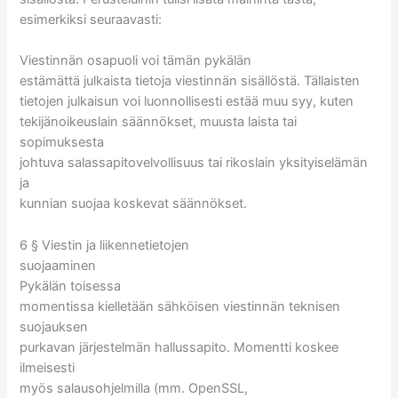
esimerkiksi seuraavasti:
Viestinnän osapuoli voi tämän pykälän
estämättä julkaista tietoja viestinnän sisällöstä. Tällaisten
tietojen julkaisun voi luonnollisesti estää muu syy, kuten
tekijänoikeuslain säännökset, muusta laista tai
sopimuksesta
johtuva salassapitovelvollisuus tai rikoslain yksityiselämän
ja
kunnian suojaa koskevat säännökset.
6 § Viestin ja liikennetietojen
suojaaminen
Pykälän toisessa
momentissa kielletään sähköisen viestinnän teknisen
suojauksen
purkavan järjestelmän hallussapito. Momentti koskee
ilmeisesti
myös salausohjelmilla (mm. OpenSSL,