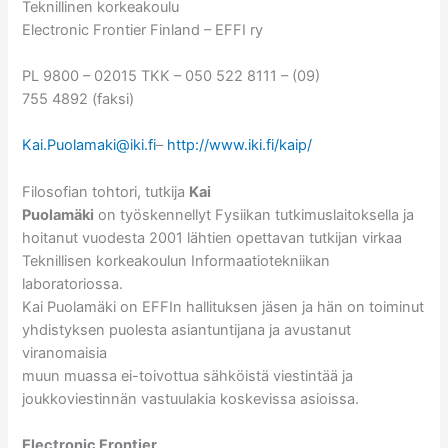
Teknillinen korkeakoulu
Electronic Frontier Finland – EFFI ry
PL 9800 – 02015 TKK – 050 522 8111 – (09)
755 4892 (faksi)
Kai.Puolamaki@iki.fi
–
http://www.iki.fi/kaip/
Filosofian tohtori, tutkija
Kai
Puolamäki
on työskennellyt Fysiikan tutkimuslaitoksella ja
hoitanut vuodesta 2001 lähtien opettavan tutkijan virkaa
Teknillisen korkeakoulun Informaatiotekniikan
laboratoriossa.
Kai Puolamäki on EFFIn hallituksen jäsen ja hän on toiminut
yhdistyksen puolesta asiantuntijana ja avustanut
viranomaisia
muun muassa ei-toivottua sähköistä viestintää ja
joukkoviestinnän vastuulakia koskevissa asioissa.
Electronic Frontier