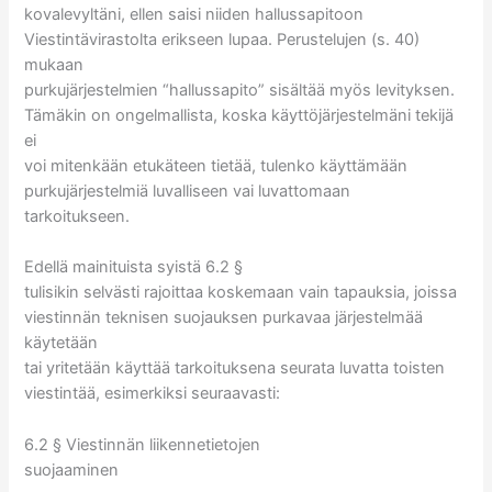
kovalevyltäni, ellen saisi niiden hallussapitoon
Viestintävirastolta erikseen lupaa. Perustelujen (s. 40)
mukaan
purkujärjestelmien “hallussapito” sisältää myös levityksen.
Tämäkin on ongelmallista, koska käyttöjärjestelmäni tekijä
ei
voi mitenkään etukäteen tietää, tulenko käyttämään
purkujärjestelmiä luvalliseen vai luvattomaan
tarkoitukseen.
Edellä mainituista syistä 6.2 §
tulisikin selvästi rajoittaa koskemaan vain tapauksia, joissa
viestinnän teknisen suojauksen purkavaa järjestelmää
käytetään
tai yritetään käyttää tarkoituksena seurata luvatta toisten
viestintää, esimerkiksi seuraavasti:
6.2 § Viestinnän liikennetietojen
suojaaminen