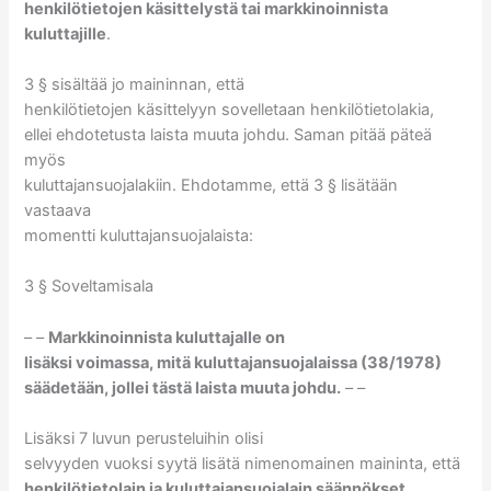
henkilötietojen käsittelystä tai markkinoinnista
kuluttajille
.
3 § sisältää jo maininnan, että
henkilötietojen käsittelyyn sovelletaan henkilötietolakia,
ellei ehdotetusta laista muuta johdu. Saman pitää päteä
myös
kuluttajansuojalakiin. Ehdotamme, että 3 § lisätään
vastaava
momentti kuluttajansuojalaista:
3 § Soveltamisala
– –
Markkinoinnista kuluttajalle on
lisäksi voimassa, mitä kuluttajansuojalaissa (38/1978)
säädetään, jollei tästä laista muuta johdu.
– –
Lisäksi 7 luvun perusteluihin olisi
selvyyden vuoksi syytä lisätä nimenomainen maininta, että
henkilötietolain ja kuluttajansuojalain säännökset