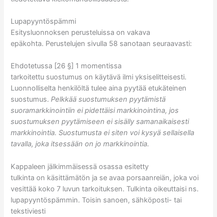
Lupapyyntöspämmi
Esitysluonnoksen perusteluissa on vakava
epäkohta. Perustelujen sivulla 58 sanotaan seuraavasti:
Ehdotetussa [26 §] 1 momentissa
tarkoitettu suostumus on käytävä ilmi yksiselitteisesti.
Luonnolliselta henkilöltä tulee aina pyytää etukäteinen
suostumus.
Pelkkää suostumuksen pyytämistä
suoramarkkinointiin ei pidettäisi markkinointina, jos
suostumuksen pyytämiseen ei sisälly samanaikaisesti
markkinointia. Suostumusta ei siten voi kysyä sellaisella
tavalla, joka itsessään on jo markkinointia.
Kappaleen jälkimmäisessä osassa esitetty
tulkinta on käsittämätön ja se avaa porsaanreiän, joka voi
vesittää koko 7 luvun tarkoituksen. Tulkinta oikeuttaisi ns.
lupapyyntöspämmin. Toisin sanoen, sähköposti- tai
tekstiviesti