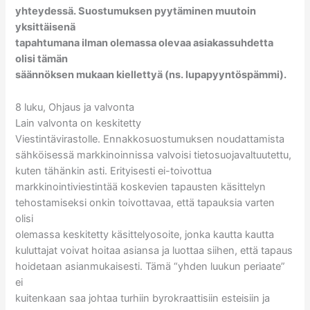
yhteydessä. Suostumuksen pyytäminen muutoin
yksittäisenä
tapahtumana ilman olemassa olevaa asiakassuhdetta
olisi tämän
säännöksen mukaan kiellettyä (ns. lupapyyntöspämmi).
8 luku, Ohjaus ja valvonta
Lain valvonta on keskitetty
Viestintävirastolle. Ennakkosuostumuksen noudattamista
sähköisessä markkinoinnissa valvoisi tietosuojavaltuutettu,
kuten tähänkin asti. Erityisesti ei-toivottua
markkinointiviestintää koskevien tapausten käsittelyn
tehostamiseksi onkin toivottavaa, että tapauksia varten
olisi
olemassa keskitetty käsittelyosoite, jonka kautta kautta
kuluttajat voivat hoitaa asiansa ja luottaa siihen, että tapaus
hoidetaan asianmukaisesti. Tämä “yhden luukun periaate”
ei
kuitenkaan saa johtaa turhiin byrokraattisiin esteisiin ja