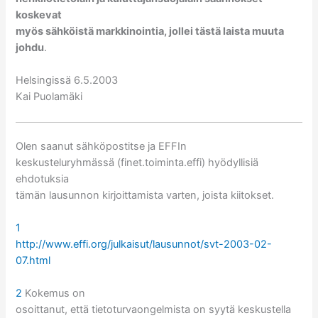
koskevat
myös sähköistä markkinointia, jollei tästä laista muuta
johdu
.
Helsingissä 6.5.2003
Kai Puolamäki
Olen saanut sähköpostitse ja EFFIn
keskusteluryhmässä (finet.toiminta.effi) hyödyllisiä
ehdotuksia
tämän lausunnon kirjoittamista varten, joista kiitokset.
1
http://www.effi.org/julkaisut/lausunnot/svt-2003-02-
07.html
2
Kokemus on
osoittanut, että tietoturvaongelmista on syytä keskustella