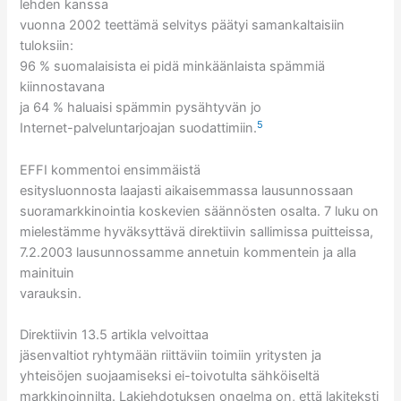
lehden kanssa
vuonna 2002 teettämä selvitys päätyi samankaltaisiin
tuloksiin:
96 % suomalaisista ei pidä minkäänlaista spämmiä
kiinnostavana
ja 64 % haluaisi spämmin pysähtyvän jo
5
Internet-palveluntarjoajan suodattimiin.
EFFI kommentoi ensimmäistä
esitysluonnosta laajasti aikaisemmassa lausunnossaan
suoramarkkinointia koskevien säännösten osalta. 7 luku on
mielestämme hyväksyttävä direktiivin sallimissa puitteissa,
7.2.2003 lausunnossamme annetuin kommentein ja alla
mainituin
varauksin.
Direktiivin 13.5 artikla velvoittaa
jäsenvaltiot ryhtymään riittäviin toimiin yritysten ja
yhteisöjen suojaamiseksi ei-toivotulta sähköiseltä
markkinoinnilta. Lakiehdotuksen ongelma on, että lakiteksti