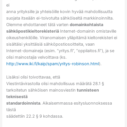
ei
anna yrityksille ja yhteisöille kovin hyvää mahdollisuutta
suojata itseään ei-toivotulta sähköiseltä markkinoinnilta.
Olemme ehdottaneet tätä varten
domainkohtaista
sähköpostikieltorekisteriä
Internet-domainin omistaville
oikeushenkilöille. Viranomaisen ylläpitämä kieltorekisteri ei
sisältäisi yksittäisiä sähköpostiosoitteita, vaan
Internet-domaineja (esim. “yritys.fi”, “oppilaitos.fi”), ja se
olisi mainostajia velvoittava (ks.
http://www.iki.fi/kaip/spam/yritys-robinson.html
).
Lisäksi olisi toivottavaa, että
Viestintävirastolla olisi mahdollisuus määrätä 28.1 §
tarkoitetun sähköisen mainosviestin
tunnisteen
teknisestä
standardoinnista
. Aikaisemmassa esitysluonnoksessa
tästä
säädettiin 22.2 § 9 kohdassa.