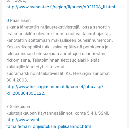
8.11.2002,
http://www.symantec.fi/region/fi/press/n021108_fi.html
6
Pääsiäisen
aikana lähetettiin huijaustekstiviestejä, jossa sanottiin
erään henkilön olevan kiinnostunut vastaanottajasta ja
kehotettiin soittamaan maksulliseen puhelinnumeroon.
Keskusrikospoliisi tutkii asiaa epäiltyinä petoksena ja
teletoiminnan tietosuojasta annettujen säännösten
rikkomisena. Teletoiminnan tietosuojalaki kieltää
kuluttajille lähetetyt ei-toivotut
suoramarkkinointitekstiviestit. Ks. Helsingin sanomat
30.4.2003,
http://www.helsinginsanomat.fi/tuoreet/juttu.asp?
id=20030430OL22
.
7
Sähköisen
kuluttajakaupan käytännesäännöt, kohta 5.4.1, SSML,
http://www.ssml-
fdma.fi/main_ohjeistuksia_pelisaannot.html