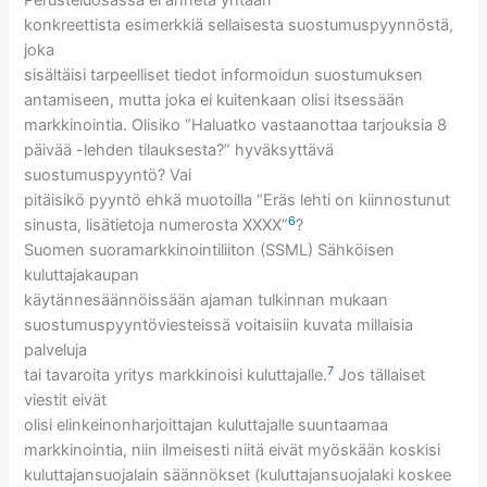
Perusteluosassa ei anneta yhtään
konkreettista esimerkkiä sellaisesta suostumuspyynnöstä,
joka
sisältäisi tarpeelliset tiedot informoidun suostumuksen
antamiseen, mutta joka ei kuitenkaan olisi itsessään
markkinointia. Olisiko “Haluatko vastaanottaa tarjouksia 8
päivää -lehden tilauksesta?” hyväksyttävä
suostumuspyyntö? Vai
pitäisikö pyyntö ehkä muotoilla “Eräs lehti on kiinnostunut
6
sinusta, lisätietoja numerosta XXXX”
?
Suomen suoramarkkinointiliiton (SSML) Sähköisen
kuluttajakaupan
käytännesäännöissään ajaman tulkinnan mukaan
suostumuspyyntöviesteissä voitaisiin kuvata millaisia
palveluja
7
tai tavaroita yritys markkinoisi kuluttajalle.
Jos tällaiset
viestit eivät
olisi elinkeinonharjoittajan kuluttajalle suuntaamaa
markkinointia, niin ilmeisesti niitä eivät myöskään koskisi
kuluttajansuojalain säännökset (kuluttajansuojalaki koskee