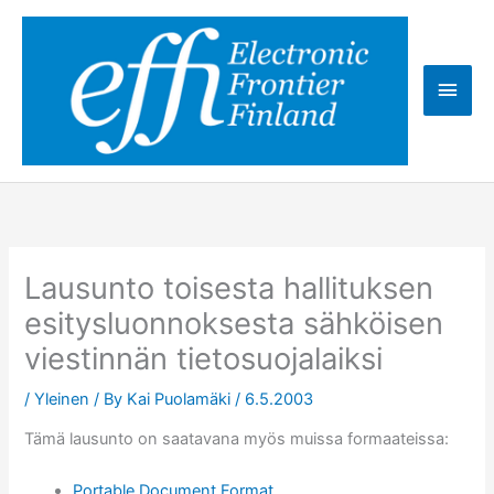
Skip
to
content
Main
Men
Lausunto toisesta hallituksen
esitysluonnoksesta sähköisen
viestinnän tietosuojalaiksi
/
Yleinen
/ By
Kai Puolamäki
/
6.5.2003
Tämä lausunto on saatavana myös muissa formaateissa:
Portable Document Format