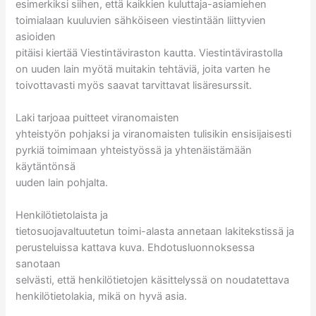
esimerkiksi siihen, että kaikkien kuluttaja-asiamiehen
toimialaan kuuluvien sähköiseen viestintään liittyvien
asioiden
pitäisi kiertää Viestintäviraston kautta. Viestintävirastolla
on uuden lain myötä muitakin tehtäviä, joita varten he
toivottavasti myös saavat tarvittavat lisäresurssit.
Laki tarjoaa puitteet viranomaisten
yhteistyön pohjaksi ja viranomaisten tulisikin ensisijaisesti
pyrkiä toimimaan yhteistyössä ja yhtenäistämään
käytäntönsä
uuden lain pohjalta.
Henkilötietolaista ja
tietosuojavaltuutetun toimi-alasta annetaan lakitekstissä ja
perusteluissa kattava kuva. Ehdotusluonnoksessa
sanotaan
selvästi, että henkilötietojen käsittelyssä on noudatettava
henkilötietolakia, mikä on hyvä asia.