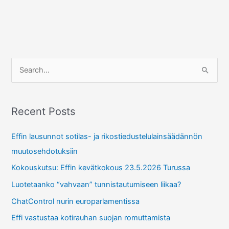
S
e
a
r
Recent Posts
c
Effin lausunnot sotilas- ja rikostiedustelulainsäädännön
h
muutosehdotuksiin
f
Kokouskutsu: Effin kevätkokous 23.5.2026 Turussa
o
r
Luotetaanko “vahvaan” tunnistautumiseen liikaa?
:
ChatControl nurin europarlamentissa
Effi vastustaa kotirauhan suojan romuttamista