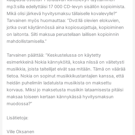
mp3:silla edellyttäisi 17 000 CD-levyn sisällön kopioimista.
Mikä olisi järkevä hyvitysmaksu tällaiselle kovalevylle?”
Tarvainen myös huomauttaa: “Dvd:llä olevien elokuvien,
jotka ovat käytännössä aina kopiosuojattuja, kopioiminen
on laitonta. Silti maksua perustellaan laillisen kopioinnin
mahdollistamisella.”
Tarvainen päättää: “Keskustelussa on käytetty
esimerkkeinä Nokia kännyköitä, koska niissä on väitetysti
musiikkia, joista taiteilijat eivät saa mitään. Tämä on väärää
tietoa. Nokia on sopinut musiikkikustantajien kanssa, että
heidän puhelimiin ladatuista musiikista on maksettu
korvaus. Miksi jo maksetusta musiikin lataamisesta pitäisi
maksaa toiseen kertaan kännykässä hyvitysmaksun
muodossa?”
Lisätietoja:
Ville Oksanen