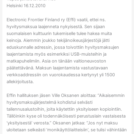
Helsinki 16.12.2010
Electronic Frontier Finland ry (Effi) vaatii, ettei ns.
hyvitysmaksua laajenneta nykyisestä. Sen sijaan
suomalaisen kulttuurin tukemiselle tulee hakea muita
keinoja. Aiemmin joukko tekijänoikeusjärjestöjä jätti
eduskunnalle adressin, jossa toivottiin hyvitysmaksujen
laajentamista myös esimerkiksi USB-muisteihin ja
matkapuhelimiin. Asia on tänään valtioneuvoston
päätettävänä. Maksun laajentamista vastustavaan
verkkoaddressiin on vuorokaudessa kertynyt yli 1500
allekirjoitusta.
Effin hallituksen jäsen Ville Oksanen aloittaa: “Aikaisemmin
hyvitysmaksujärjestelmä kohdistui selvästi
tallennusalustoihin, joita käytettiin yksityiseen kopiointiin.
Tällöinkin kyse oli todennäköisesti perustuslain vastaisesta
‘yksityisestä’ verosta.” Oksanen jatkaa: “Jos nyt maksu
uloitetaan selkeästi ‘monikäyttölaitteisiin’, se tulisi vähintään