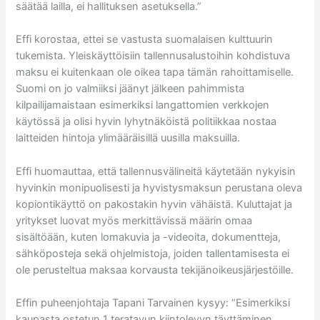
säätää lailla, ei hallituksen asetuksella.”
Effi korostaa, ettei se vastusta suomalaisen kulttuurin
tukemista. Yleiskäyttöisiin tallennusalustoihin kohdistuva
maksu ei kuitenkaan ole oikea tapa tämän rahoittamiselle.
Suomi on jo valmiiksi jäänyt jälkeen pahimmista
kilpailijamaistaan esimerkiksi langattomien verkkojen
käytössä ja olisi hyvin lyhytnäköistä politiikkaa nostaa
laitteiden hintoja ylimääräisillä uusilla maksuilla.
Effi huomauttaa, että tallennusvälineitä käytetään nykyisin
hyvinkin monipuolisesti ja hyvistysmaksun perustana oleva
kopiontikäyttö on pakostakin hyvin vähäistä. Kuluttajat ja
yritykset luovat myös merkittävissä määrin omaa
sisältöään, kuten lomakuvia ja -videoita, dokumentteja,
sähköposteja sekä ohjelmistoja, joiden tallentamisesta ei
ole perusteltua maksaa korvausta tekijänoikeusjärjestöille.
Effin puheenjohtaja Tapani Tarvainen kysyy: “Esimerkiksi
kaupasta ostetun 1 teratavun kiintolevyn täyttäminen