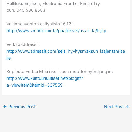
Hallituksen jäsen, Electronic Frontier Finland ry
puh. 040 536 8583
Valtioneuvoston esityslista 16.12.:
http://www.vn.fi/toiminta/paatokset/asialista/fi.jsp
Verkkoaddressi:
http://www.adressit.com/seis_hyvitysmaksun_laajentamise
lle
Kopiosto vertaa Effiä rikolliseen moottoripyöräjengiin:
http://www.kulttuuriuutiset.net/blogit/?
a=viewItem&itemid=337559
←
Previous Post
Next Post
→