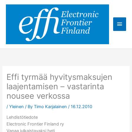
Skip
to
content
Main
Men
Effi tyrmää hyvitysmaksujen
laajentamisen – vastarinta
nousee verkossa
/
Yleinen
/ By
Timo Karjalainen
/
16.12.2010
Lehdistötiedote
Electronic Frontier Finland ry
Vapaa julkaistavaksi heti