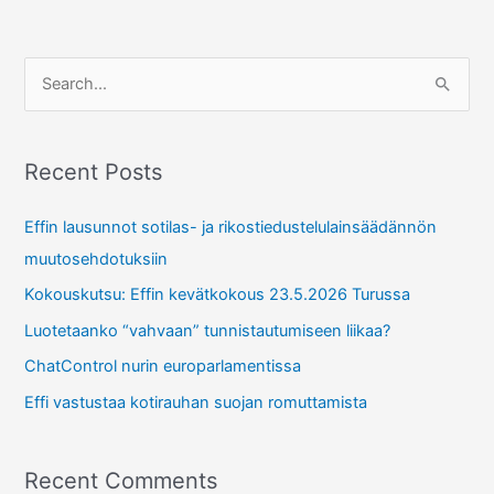
S
e
a
r
Recent Posts
c
Effin lausunnot sotilas- ja rikostiedustelulainsäädännön
h
muutosehdotuksiin
f
Kokouskutsu: Effin kevätkokous 23.5.2026 Turussa
o
r
Luotetaanko “vahvaan” tunnistautumiseen liikaa?
:
ChatControl nurin europarlamentissa
Effi vastustaa kotirauhan suojan romuttamista
Recent Comments