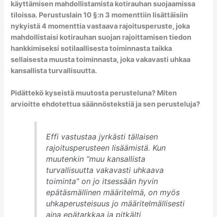
käyttämisen mahdollistamista kotirauhan
suojaamissa
tiloissa. Perustuslain 10 §:n 3 momenttiin lisättäisiin
nykyistä 4 momenttia vastaava
rajoitusperuste, joka
mahdollistaisi kotirauhan suojan rajoittamisen tiedon
hankkimiseksi sotilaallisesta
toiminnasta taikka
sellaisesta muusta toiminnasta, joka vakavasti uhkaa
kansallista turvallisuutta.
Pidättekö kyseistä muutosta perusteluna? Miten
arvioitte ehdotettua säännöstekstiä ja sen perusteluja?
Effi vastustaa jyrkästi tällaisen
rajoitusperusteen lisäämistä. Kun
muutenkin “muu kansallista
turvallisuutta vakavasti uhkaava
toiminta” on jo itsessään hyvin
epätäsmällinen määritelmä, on myös
uhkaperusteisuus jo määritelmällisesti
aina epätarkkaa ja pitkälti