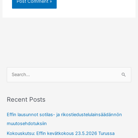
S
e
a
r
Recent Posts
c
Effin lausunnot sotilas- ja rikostiedustelulainsäädännön
h
muutosehdotuksiin
f
Kokouskutsu: Effin kevätkokous 23.5.2026 Turussa
o