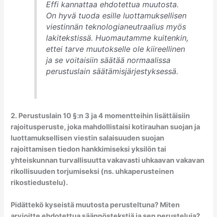
Effi kannattaa ehdotettua muutosta.
On hyvä tuoda esille luottamuksellisen
viestinnän teknologianeutraalius myös
lakitekstissä. Huomautamme kuitenkin,
ettei tarve muutokselle ole kiireellinen
ja se voitaisiin säätää normaalissa
perustuslain säätämisjärjestyksessä.
2. Perustuslain 10 §:n 3 ja 4 momentteihin lisättäisiin
rajoitusperuste, joka mahdollistaisi kotirauhan suojan ja
luottamuksellisen viestin salaisuuden suojan
rajoittamisen tiedon hankkimiseksi yksilön tai
yhteiskunnan turvallisuutta vakavasti uhkaavan vakavan
rikollisuuden torjumiseksi (ns. uhkaperusteinen
rikostiedustelu).
Pidättekö kyseistä muutosta perusteltuna? Miten
arvioitte ehdotettua säännöstekstiä ja sen perusteluja?