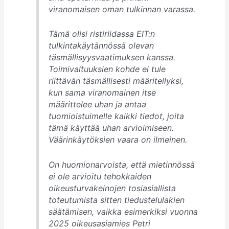
viranomaisen oman tulkinnan varassa.
Tämä olisi ristiriidassa EIT:n
tulkintakäytännössä olevan
täsmällisyysvaatimuksen kanssa.
Toimivaltuuksien kohde ei tule
riittävän täsmällisesti määritellyksi,
kun sama viranomainen itse
määrittelee uhan ja antaa
tuomioistuimelle kaikki tiedot, joita
tämä käyttää uhan arvioimiseen.
Väärinkäytöksien vaara on ilmeinen.
On huomionarvoista, että mietinnössä
ei ole arvioitu tehokkaiden
oikeusturvakeinojen tosiasiallista
toteutumista sitten tiedustelulakien
säätämisen, vaikka esimerkiksi vuonna
2025 oikeusasiamies Petri