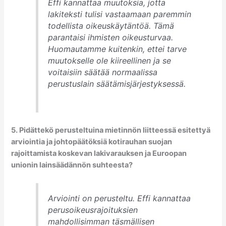
Effi kannattaa muutoksia, jotta
lakiteksti tulisi vastaamaan paremmin
todellista oikeuskäytäntöä. Tämä
parantaisi ihmisten oikeusturvaa.
Huomautamme kuitenkin, ettei tarve
muutokselle ole kiireellinen ja se
voitaisiin säätää normaalissa
perustuslain säätämisjärjestyksessä.
5. Pidättekö perusteltuina mietinnön liitteessä esitettyä
arviointia ja johtopäätöksiä kotirauhan suojan
rajoittamista koskevan lakivarauksen ja Euroopan
unionin lainsäädännön suhteesta?
Arviointi on perusteltu. Effi kannattaa
perusoikeusrajoituksien
mahdollisimman täsmällisen