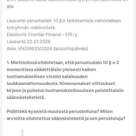
alla.
Lausunto perustuslain 10 §:n tarkistamista valmistelleen
työryhmän mietinnöstä
Electronic Frontier Finland – Effi ry
Lausunto 22.01.2026
Asia: VN/26633/2024 (lausuntopalvelu)
1. Mietinnössä ehdotetaan, että perustuslain 10 §:n 2
momentissa säädettäisiin yleisesti kaiken
luottamuksellisen viestin salaisuuden
loukkaamattomuudesta. Nimenomaiset viittaukset
kirjeen ja
puhelun luottamuksellisuuteen poistettaisiin
säännöstekstistä.
Pidättekö kyseistä muutosta perusteltuna? Miten
arvioitte ehdotettua säännöstekstiä ja sen perusteluja?