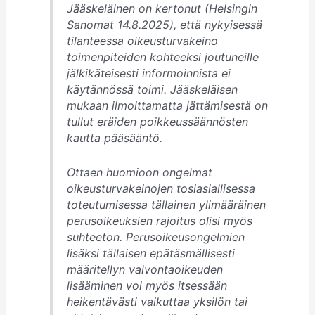
Jääskeläinen on kertonut (Helsingin
Sanomat 14.8.2025), että nykyisessä
tilanteessa oikeusturvakeino
toimenpiteiden kohteeksi joutuneille
jälkikäteisesti informoinnista ei
käytännössä toimi. Jääskeläisen
mukaan ilmoittamatta jättämisestä on
tullut eräiden poikkeussäännösten
kautta pääsääntö.
Ottaen huomioon ongelmat
oikeusturvakeinojen tosiasiallisessa
toteutumisessa tällainen ylimääräinen
perusoikeuksien rajoitus olisi myös
suhteeton. Perusoikeusongelmien
lisäksi tällaisen epätäsmällisesti
määritellyn valvontaoikeuden
lisääminen voi myös itsessään
heikentävästi vaikuttaa yksilön tai