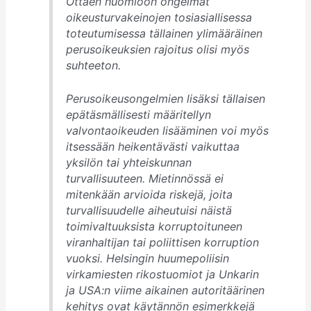
Ottaen huomioon ongelmat
oikeusturvakeinojen tosiasiallisessa
toteutumisessa tällainen ylimääräinen
perusoikeuksien rajoitus olisi myös
suhteeton.
Perusoikeusongelmien lisäksi tällaisen
epätäsmällisesti määritellyn
valvontaoikeuden lisääminen voi myös
itsessään heikentävästi vaikuttaa
yksilön tai yhteiskunnan
turvallisuuteen. Mietinnössä ei
mitenkään arvioida riskejä, joita
turvallisuudelle aiheutuisi näistä
toimivaltuuksista korruptoituneen
viranhaltijan tai poliittisen korruption
vuoksi. Helsingin huumepoliisin
virkamiesten rikostuomiot ja Unkarin
ja USA:n viime aikainen autoritäärinen
kehitys ovat käytännön esimerkkejä