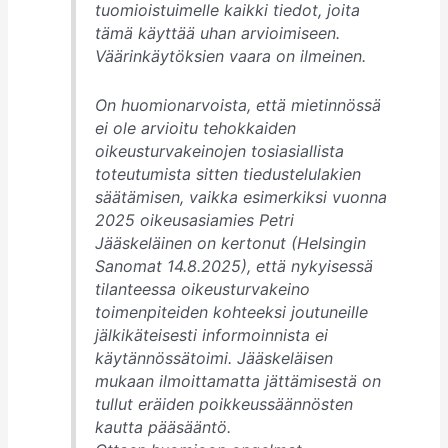
tuomioistuimelle kaikki tiedot, joita
tämä käyttää uhan arvioimiseen.
Väärinkäytöksien vaara on ilmeinen.
On huomionarvoista, että mietinnössä
ei ole arvioitu tehokkaiden
oikeusturvakeinojen tosiasiallista
toteutumista sitten tiedustelulakien
säätämisen, vaikka esimerkiksi vuonna
2025 oikeusasiamies Petri
Jääskeläinen on kertonut (Helsingin
Sanomat 14.8.2025), että nykyisessä
tilanteessa oikeusturvakeino
toimenpiteiden kohteeksi joutuneille
jälkikäteisesti informoinnista ei
käytännössätoimi. Jääskeläisen
mukaan ilmoittamatta jättämisestä on
tullut eräiden poikkeussäännösten
kautta pääsääntö.