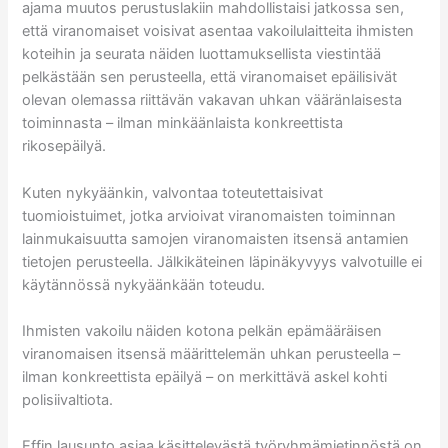
ajama muutos perustuslakiin mahdollistaisi jatkossa sen,
että viranomaiset voisivat asentaa vakoilulaitteita ihmisten
koteihin ja seurata näiden luottamuksellista viestintää
pelkästään sen perusteella, että viranomaiset epäilisivät
olevan olemassa riittävän vakavan uhkan vääränlaisesta
toiminnasta – ilman minkäänlaista konkreettista
rikosepäilyä.
Kuten nykyäänkin, valvontaa toteutettaisivat
tuomioistuimet, jotka arvioivat viranomaisten toiminnan
lainmukaisuutta samojen viranomaisten itsensä antamien
tietojen perusteella. Jälkikäteinen läpinäkyvyys valvotuille ei
käytännössä nykyäänkään toteudu.
Ihmisten vakoilu näiden kotona pelkän epämääräisen
viranomaisen itsensä määrittelemän uhkan perusteella –
ilman konkreettista epäilyä – on merkittävä askel kohti
polisiivaltiota.
Effin lausunto asiaa käsittelevästä työryhmämietinnöstä on