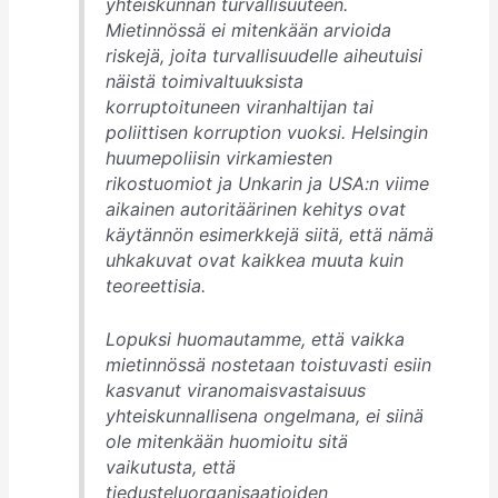
yhteiskunnan turvallisuuteen.
Mietinnössä ei mitenkään arvioida
riskejä, joita turvallisuudelle aiheutuisi
näistä toimivaltuuksista
korruptoituneen viranhaltijan tai
poliittisen korruption vuoksi. Helsingin
huumepoliisin virkamiesten
rikostuomiot ja Unkarin ja USA:n viime
aikainen autoritäärinen kehitys ovat
käytännön esimerkkejä siitä, että nämä
uhkakuvat ovat kaikkea muuta kuin
teoreettisia.
Lopuksi huomautamme, että vaikka
mietinnössä nostetaan toistuvasti esiin
kasvanut viranomaisvastaisuus
yhteiskunnallisena ongelmana, ei siinä
ole mitenkään huomioitu sitä
vaikutusta, että
tiedusteluorganisaatioiden