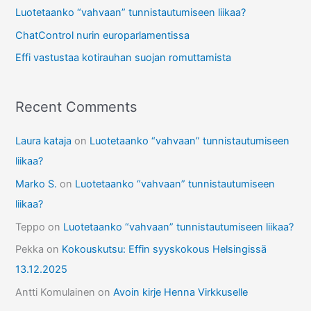
r
Luotetaanko “vahvaan” tunnistautumiseen liikaa?
:
ChatControl nurin europarlamentissa
Effi vastustaa kotirauhan suojan romuttamista
Recent Comments
Laura kataja
on
Luotetaanko “vahvaan” tunnistautumiseen
liikaa?
Marko S.
on
Luotetaanko “vahvaan” tunnistautumiseen
liikaa?
Teppo
on
Luotetaanko “vahvaan” tunnistautumiseen liikaa?
Pekka
on
Kokouskutsu: Effin syyskokous Helsingissä
13.12.2025
Antti Komulainen
on
Avoin kirje Henna Virkkuselle