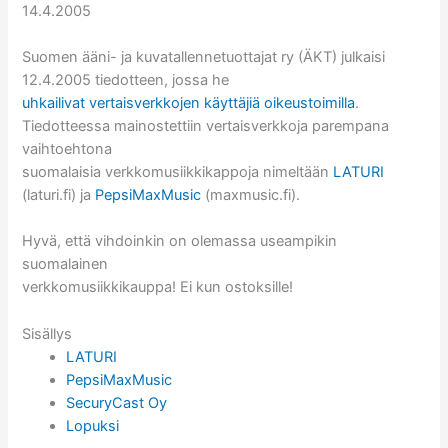
14.4.2005
Suomen ääni- ja kuvatallennetuottajat ry (ÄKT) julkaisi
12.4.2005 tiedotteen, jossa he
uhkailivat vertaisverkkojen käyttäjiä oikeustoimilla
.
Tiedotteessa mainostettiin vertaisverkkoja parempana
vaihtoehtona
suomalaisia verkkomusiikkikappoja nimeltään
LATURI
(laturi.fi) ja
PepsiMaxMusic
(maxmusic.fi).
Hyvä, että vihdoinkin on olemassa useampikin
suomalainen
verkkomusiikkikauppa! Ei kun ostoksille!
Sisällys
LATURI
PepsiMaxMusic
SecuryCast Oy
Lopuksi