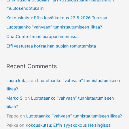
Effin lausunnot sotilas- ja rikostiedustelulainsäädännön
h
muutosehdotuksiin
f
Kokouskutsu: Effin kevätkokous 23.5.2026 Turussa
o
r
Luotetaanko “vahvaan” tunnistautumiseen liikaa?
:
ChatControl nurin europarlamentissa
Effi vastustaa kotirauhan suojan romuttamista
Recent Comments
Laura kataja
on
Luotetaanko “vahvaan” tunnistautumiseen
liikaa?
Marko S.
on
Luotetaanko “vahvaan” tunnistautumiseen
liikaa?
Teppo
on
Luotetaanko “vahvaan” tunnistautumiseen liikaa?
Pekka
on
Kokouskutsu: Effin syyskokous Helsingissä