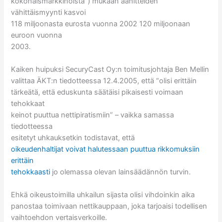
kokonaismarkkinoista”) mukaan äänitteiden
vähittäismyynti kasvoi
118 miljoonasta eurosta vuonna 2002 120 miljoonaan
euroon vuonna
2003.
Kaiken huipuksi SecuryCast Oy:n toimitusjohtaja Ben Mellin
valittaa ÄKT:n tiedotteessa 12.4.2005, että “olisi erittäin
tärkeätä, että eduskunta säätäisi pikaisesti voimaan
tehokkaat
keinot puuttua nettipiratismiin” – vaikka samassa
tiedotteessa
esitetyt uhkauksetkin todistavat, että
oikeudenhaltijat voivat halutessaan puuttua rikkomuksiin
erittäin
tehokkaasti
jo olemassa olevan lainsäädännön turvin.
Ehkä oikeustoimilla uhkailun sijasta olisi vihdoinkin aika
panostaa toimivaan nettikauppaan, joka tarjoaisi todellisen
vaihtoehdon vertaisverkoille.