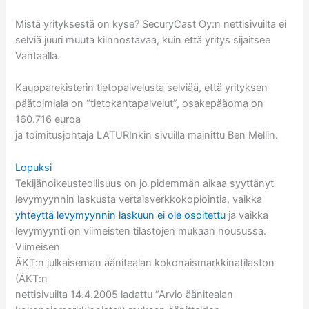
Mistä yrityksestä on kyse? SecuryCast Oy:n nettisivuilta ei
selviä juuri muuta kiinnostavaa, kuin että yritys sijaitsee
Vantaalla.
Kaupparekisterin tietopalvelusta selviää, että yrityksen
päätoimiala on “tietokantapalvelut”, osakepääoma on
160.716 euroa
ja toimitusjohtaja LATURInkin sivuilla mainittu Ben Mellin.
Lopuksi
Tekijänoikeusteollisuus on jo pidemmän aikaa syyttänyt
levymyynnin laskusta vertaisverkkokopiointia, vaikka
yhteyttä levymyynnin laskuun ei ole osoitettu
ja vaikka
levymyynti on viimeisten tilastojen mukaan nousussa.
Viimeisen
ÄKT:n julkaiseman äänitealan kokonaismarkkinatilaston
(ÄKT:n
nettisivuilta 14.4.2005 ladattu “Arvio äänitealan