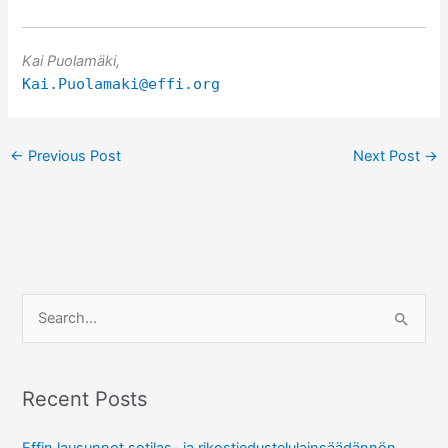
Kai Puolamäki,
Kai.Puolamaki@effi.org
←
Previous Post
Next Post
→
S
e
a
r
Recent Posts
c