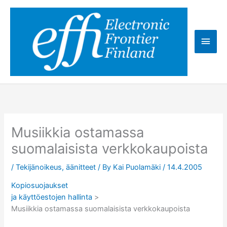
Skip
to
content
Main
Men
Musiikkia ostamassa
suomalaisista verkkokaupoista
/
Tekijänoikeus, äänitteet
/ By
Kai Puolamäki
/
14.4.2005
Kopiosuojaukset
ja käyttöestojen hallinta
>
Musiikkia ostamassa suomalaisista verkkokaupoista