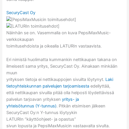
SecuryCast Oy
Näinhän se on. Vasemmalla on kuva PepsiMaxMusic-
verkkokaupan
toimitusehdoista ja oikealla LATURIn vastaavista.
Eri nimistä huolimatta kummankin nettikaupan takana on
ilmeisesti sama yritys, SecuryCast Oy. Ainakaan minkään
muun
yrityksen tietoja ei nettikauppojen sivuilta löytynyt.
Laki
tietoyhteiskunnan palvelujen tarjoamisesta
edellyttää,
että nettikaupan sivuilla pitää olla helposti löydettävissä
palvelun tarjoavan yrityksen
yritys- ja
yhteisötunnus (Y-tunnus)
. Pitkän etsimisen jälkeen
SecuryCast Oy:n Y-tunnus löytyykin
LATURIn “käyttöohjeet- ja opastus”
sivun lopusta ja PepsiMaxMusicin vastaavalta sivulta.