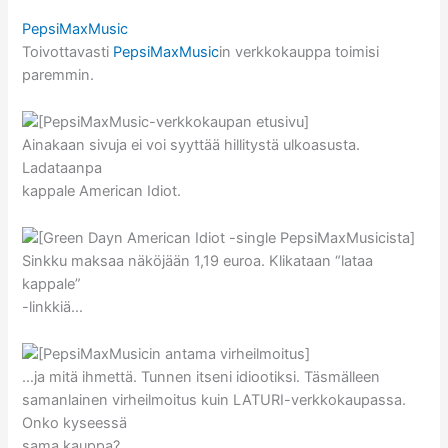
PepsiMaxMusic
Toivottavasti
PepsiMaxMusic
in verkkokauppa toimisi
paremmin.
Ainakaan sivuja ei voi syyttää hillitystä ulkoasusta.
Ladataanpa
kappale American Idiot.
Sinkku maksaa näköjään 1,19 euroa. Klikataan “lataa
kappale”
-linkkiä…
…ja mitä ihmettä. Tunnen itseni idiootiksi. Täsmälleen
samanlainen virheilmoitus kuin LATURI-verkkokaupassa.
Onko kyseessä
sama kauppa?