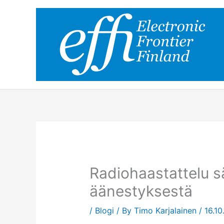
Skip
to
content
Radiohaastattelu s
äänestyksestä
/
Blogi
/ By
Timo Karjalainen
/
16.1