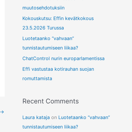
f
muutosehdotuksiin
o
Kokouskutsu: Effin kevätkokous
r
23.5.2026 Turussa
:
Luotetaanko “vahvaan”
tunnistautumiseen liikaa?
ChatControl nurin europarlamentissa
Effi vastustaa kotirauhan suojan
romuttamista
Recent Comments
→
Laura kataja
on
Luotetaanko “vahvaan”
tunnistautumiseen liikaa?