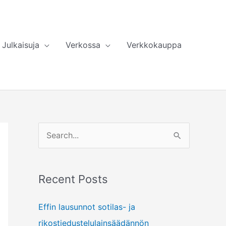
Julkaisuja
Verkossa
Verkkokauppa
S
e
a
Recent Posts
r
c
Effin lausunnot sotilas- ja
h
rikostiedustelulainsäädännön