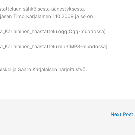
statteluun sähköisestä äänestyksestä.
 jäsen Timo Karjalainen 1.10.2008 ja se on
ara_Karjalainen_haastattelu.ogg|Ogg-muodossa]
aara_Karjalainen_haastattelu.mp3|MP3-muodossa]
skelija Saara Karjalaisen harjoitustyö.
Next Post