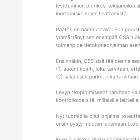
levittäminen on rikos, tekijänoikeu
kiertämiskeinojen levittämistä.
Päätös on hämmentävä. Sen perustelu
ymmärtänyt sen enempää CSS:n olenn
toimenpide tietokoneohjelman asent
Ensinnäkin, CSS sisältää olennaises
(1) autentikointi, joka tarvitaan, ett
(2) salauksen purku, joka tarvitaa
Levyn *kopioimiseen* tarvitaan vai
kontrolloida sitä, millaisilla laitteill
Nyt tuomiolla ollut ohjelma toteuttaa
ensin pysty muuten lukemaan (kopio
Kyse ei siis ole dvd:n kopioimisesta