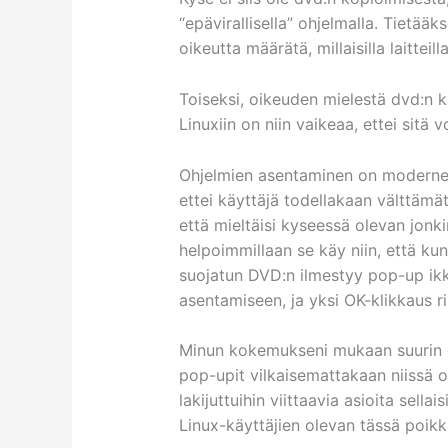
“epävirallisella” ohjelmalla. Tietääk
oikeutta määrätä, millaisilla laitteil
Toiseksi, oikeuden mielestä dvd:n 
Linuxiin on niin vaikeaa, ettei sitä 
Ohjelmien asentaminen on moderneis
ettei käyttäjä todellakaan välttäm
että mieltäisi kyseessä olevan jonk
helpoimmillaan se käy niin, että ku
suojatun DVD:n ilmestyy pop-up ikk
asentamiseen, ja yksi OK-klikkaus ri
Minun kokemukseni mukaan suurin os
pop-upit vilkaisemattakaan niissä o
lakijuttuihin viittaavia asioita sella
Linux-käyttäjien olevan tässä poikk