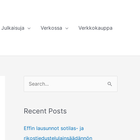
Julkaisuja
Verkossa
Verkkokauppa
S
e
a
Recent Posts
r
c
Effin lausunnot sotilas- ja
h
rikostiedustelulainsäädännön