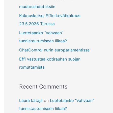
f
muutosehdotuksiin
o
Kokouskutsu: Effin kevätkokous
r
23.5.2026 Turussa
:
Luotetaanko “vahvaan”
tunnistautumiseen liikaa?
ChatControl nurin europarlamentissa
Effi vastustaa kotirauhan suojan
romuttamista
Recent Comments
Laura kataja
on
Luotetaanko “vahvaan”
tunnistautumiseen liikaa?