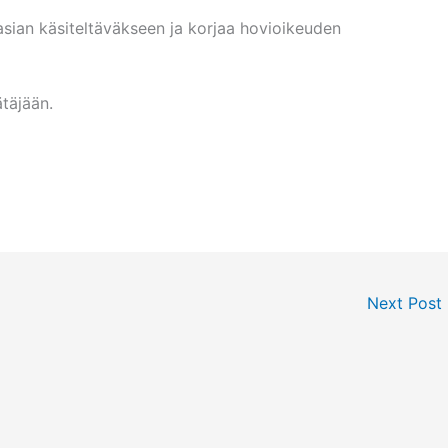
asian käsiteltäväkseen ja korjaa hovioikeuden
täjään.
Next Post