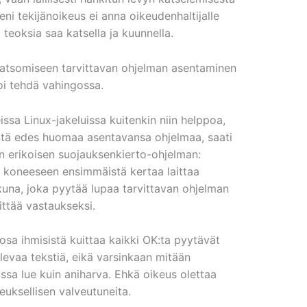
seni tekijänoikeus ei anna oikeudenhaltijalle
la teoksia saa katsella ja kuunnella.
katsomiseen tarvittavan ohjelman asentaminen
voi tehdä vahingossa.
sa Linux-jakeluissa kuitenkin niin helppoa,
ättä edes huomaa asentavansa ohjelmaa, saati
in erikoisen suojauksenkierto-ohjelman:
n koneeseen ensimmäistä kertaa laittaa
una, joka pyytää lupaa tarvittavan ohjelman
ittää vastaukseksi.
a ihmisistä kuittaa kaikki OK:ta pyytävät
levaa tekstiä, eikä varsinkaan mitään
isissa lue kuin aniharva. Ehkä oikeus olettaa
euksellisen valveutuneita.