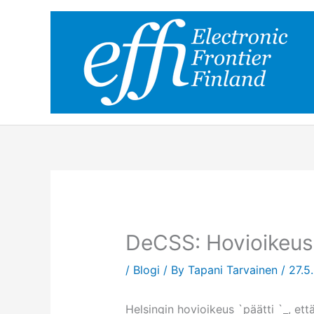
Skip
to
content
DeCSS: Hovioikeus 
/
Blogi
/ By
Tapani Tarvainen
/
27.5
Helsingin hovioikeus `päätti
`_, et