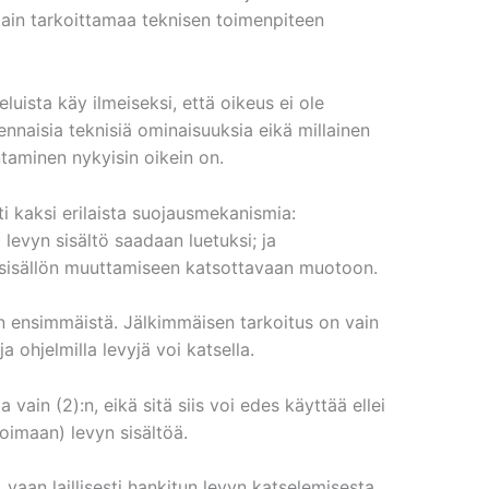
slain tarkoittamaa teknisen toimenpiteen
ista käy ilmeiseksi, että oikeus ei ole
aisia teknisiä ominaisuuksia eikä millainen
aminen nykyisin oikein on.
ti kaksi erilaista suojausmekanismia:
ä levyn sisältö saadaan luetuksi; ja
n sisällön muuttamiseen katsottavaan muotoon.
n ensimmäistä. Jälkimmäisen tarkoitus on vain
a ja ohjelmilla levyjä voi katsella.
 vain (2):n, eikä sitä siis voi edes käyttää ellei
imaan) levyn sisältöä.
, vaan laillisesti hankitun levyn katselemisesta