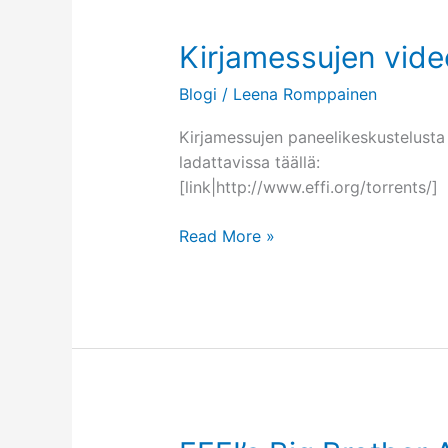
2009
Kirjamessujen vide
Blogi
/
Leena Romppainen
Kirjamessujen paneelikeskustelusta 
ladattavissa täällä:
[link|http://www.effi.org/torrents/]
Kirjamessujen
Read More »
videot
ladattavissa