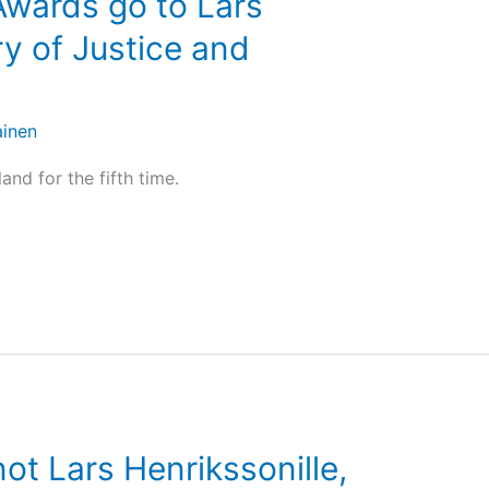
Awards go to Lars
ry of Justice and
inen
and for the fifth time.
not Lars Henrikssonille,