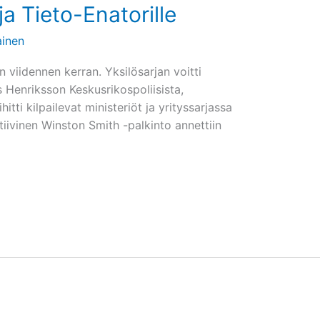
ja Tieto-Enatorille
inen
än viidennen kerran. Yksilösarjan voitti
s Henriksson Keskusrikospoliisista,
itti kilpailevat ministeriöt ja yrityssarjassa
tiivinen Winston Smith -palkinto annettiin