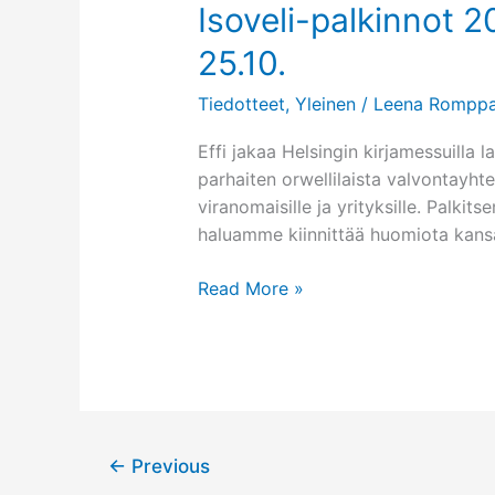
Enatorille
Isoveli-palkinnot 2
25.10.
Tiedotteet
,
Yleinen
/
Leena Romppa
Effi jakaa Helsingin kirjamessuilla l
parhaiten orwellilaista valvontayhte
viranomaisille ja yrityksille. Palki
haluamme kiinnittää huomiota kansal
Isoveli-
Read More »
palkinnot
2008
jaetaan
lauantaina
25.10.
←
Previous