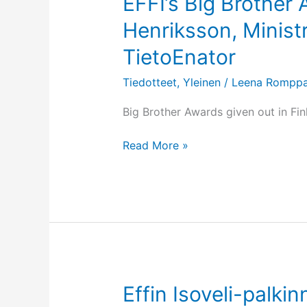
EFFI’s Big Brother 
Henriksson, Minist
TietoEnator
Tiedotteet
,
Yleinen
/
Leena Romppa
Big Brother Awards given out in Finl
EFFI’s
Read More »
Big
Brother
Awards
go
to
Lars
Henriksson,
Ministry
Effin Isoveli-palkin
of