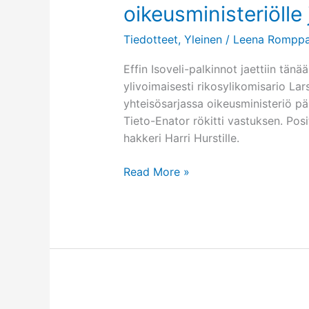
oikeusministeriölle 
Justice
and
Tiedotteet
,
Yleinen
/
Leena Romppa
TietoEnator
Effin Isoveli-palkinnot jaettiin tänä
ylivoimaisesti rikosylikomisario Lar
yhteisösarjassa oikeusministeriö päih
Tieto-Enator rökitti vastuksen. Posi
hakkeri Harri Hurstille.
Effin
Read More »
Isoveli-
palkinnot
Lars
Henrikssonille,
oikeusministeriölle
ja
Tieto-