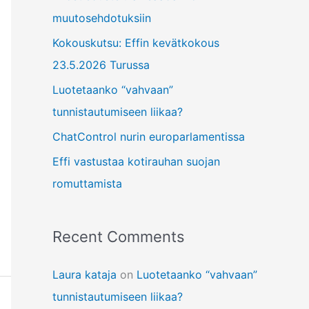
f
muutosehdotuksiin
o
Kokouskutsu: Effin kevätkokous
r
23.5.2026 Turussa
:
Luotetaanko “vahvaan”
tunnistautumiseen liikaa?
ChatControl nurin europarlamentissa
Effi vastustaa kotirauhan suojan
romuttamista
Recent Comments
Laura kataja
on
Luotetaanko “vahvaan”
tunnistautumiseen liikaa?