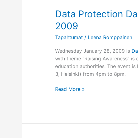
Data Protection Da
2009
Tapahtumat
/
Leena Romppainen
Wednesday January 28, 2009 is
Da
with theme “Raising Awareness” is
education authorities. The event is 
3, Helsinki) from 4pm to 8pm.
Data
Read More »
Protection
Day
seminar
on
January
28,