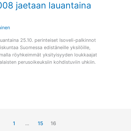
008 jaetaan lauantaina
inen
auantaina 25.10. perinteiset Isoveli-palkinnot
iskuntaa Suomessa edistäneille yksilöille,
tsemalla röyhkeimmät yksityisyyden loukkaajat
aisten perusoikeuksiin kohdistuviin uhkiin.
1
…
15
16