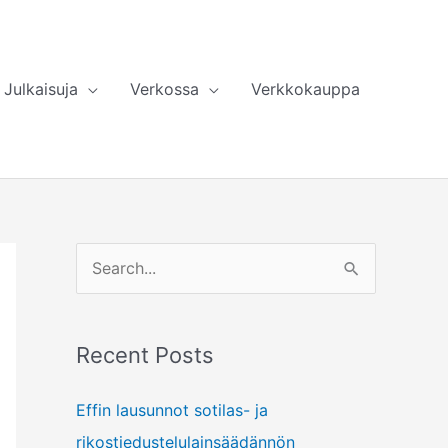
Julkaisuja
Verkossa
Verkkokauppa
S
e
a
Recent Posts
r
c
Effin lausunnot sotilas- ja
h
rikostiedustelulainsäädännön