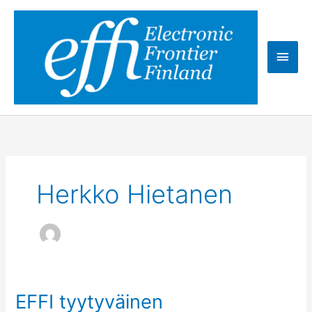
Skip
to
content
Main
Men
Herkko Hietanen
EFFI tyytyväinen