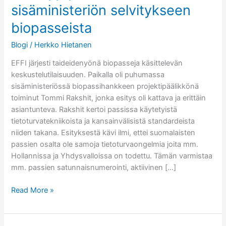
sisäministeriön selvitykseen
biopasseista
Blogi
/
Herkko Hietanen
EFFI järjesti taideidenyönä biopasseja käsittelevän
keskustelutilaisuuden. Paikalla oli puhumassa
sisäministeriössä biopassihankkeen projektipäälikkönä
toiminut Tommi Rakshit, jonka esitys oli kattava ja erittäin
asiantunteva. Rakshit kertoi passissa käytetyistä
tietoturvatekniikoista ja kansainvälisistä standardeista
niiden takana. Esityksestä kävi ilmi, ettei suomalaisten
passien osalta ole samoja tietoturvaongelmia joita mm.
Hollannissa ja Yhdysvalloissa on todettu. Tämän varmistaa
mm. passien satunnaisnumerointi, aktiivinen […]
EFFI
Read More »
tyytyväinen
sisäministeriön
selvitykseen