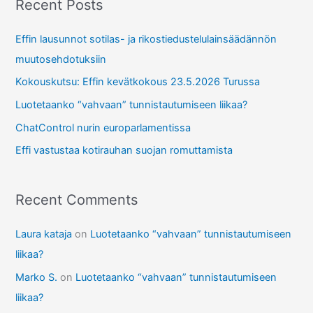
r
Recent Posts
c
Effin lausunnot sotilas- ja rikostiedustelulainsäädännön
h
muutosehdotuksiin
f
Kokouskutsu: Effin kevätkokous 23.5.2026 Turussa
o
r
Luotetaanko “vahvaan” tunnistautumiseen liikaa?
:
ChatControl nurin europarlamentissa
Effi vastustaa kotirauhan suojan romuttamista
Recent Comments
Laura kataja
on
Luotetaanko “vahvaan” tunnistautumiseen
liikaa?
Marko S.
on
Luotetaanko “vahvaan” tunnistautumiseen
liikaa?