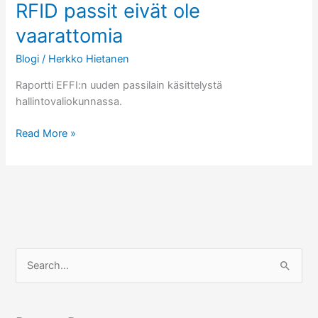
RFID passit eivät ole
biopasseista
vaarattomia
Blogi
/
Herkko Hietanen
Raportti EFFI:n uuden passilain käsittelystä
hallintovaliokunnassa.
RFID
Read More »
passit
eivät
ole
vaarattomia
S
e
a