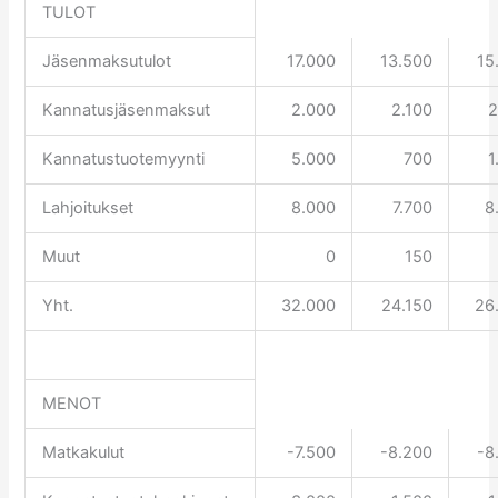
TULOT
Jäsenmaksutulot
17.000
13.500
15
Kannatusjäsenmaksut
2.000
2.100
2
Kannatustuotemyynti
5.000
700
1
Lahjoitukset
8.000
7.700
8
Muut
0
150
Yht.
32.000
24.150
26
MENOT
Matkakulut
-7.500
-8.200
-8