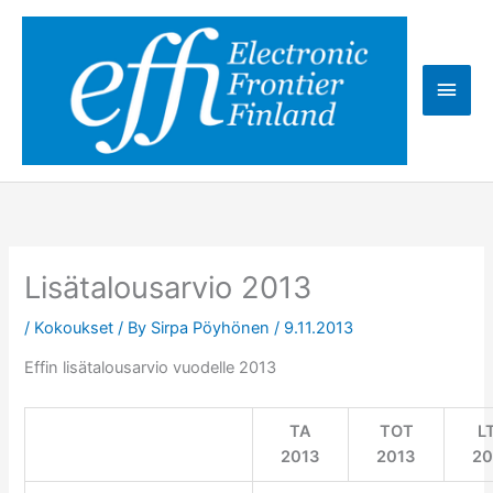
Skip
to
content
Main
Men
Lisätalousarvio 2013
/
Kokoukset
/ By
Sirpa Pöyhönen
/
9.11.2013
Effin lisätalousarvio vuodelle 2013
TA
TOT
L
2013
2013
20