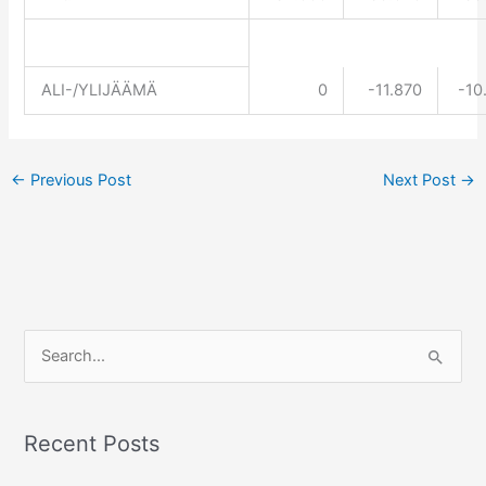
ALI-/YLIJÄÄMÄ
0
-11.870
-10
←
Previous Post
Next Post
→
S
e
a
r
Recent Posts
c