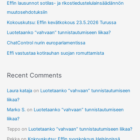
Effin lausunnot sotilas- ja rikostiedustelulainsäädännön
h
muutosehdotuksiin
f
Kokouskutsu: Effin kevätkokous 23.5.2026 Turussa
o
r
Luotetaanko “vahvaan” tunnistautumiseen liikaa?
:
ChatControl nurin europarlamentissa
Effi vastustaa kotirauhan suojan romuttamista
Recent Comments
Laura kataja
on
Luotetaanko “vahvaan” tunnistautumiseen
liikaa?
Marko S.
on
Luotetaanko “vahvaan” tunnistautumiseen
liikaa?
Teppo
on
Luotetaanko “vahvaan” tunnistautumiseen liikaa?
Pekka
on
Kokouskutsu: Effin syyskokous Helsingissä