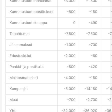
Kannatustuotehankinnat
-3.000
-1.500
-1
Kannatustuotepostitukset
-800
-150
Kannatustuotekauppa
0
-490
Tapahtumat
-7.500
-7.500
-7
Jäsenmaksut
-1.000
-700
Edustuskulut
-2.000
-60
Pankki- ja postikulut
-500
-420
Mainosmateriaali
-4.000
-150
Kampanjat
-5.000
-14.150
-14
Muut
-700
-2.700
-2
Yht.
-32.000
-36.020
-36