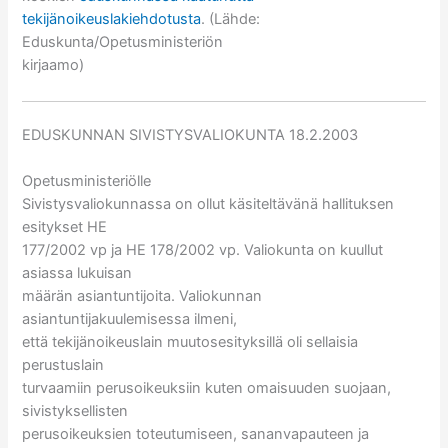
tekijänoikeuslakiehdotusta
. (Lähde:
Eduskunta/Opetusministeriön
kirjaamo)
EDUSKUNNAN SIVISTYSVALIOKUNTA 18.2.2003
Opetusministeriölle
Sivistysvaliokunnassa on ollut käsiteltävänä hallituksen
esitykset HE
177/2002 vp ja HE 178/2002 vp. Valiokunta on kuullut
asiassa lukuisan
määrän asiantuntijoita. Valiokunnan
asiantuntijakuulemisessa ilmeni,
että tekijänoikeuslain muutosesityksillä oli sellaisia
perustuslain
turvaamiin perusoikeuksiin kuten omaisuuden suojaan,
sivistyksellisten
perusoikeuksien toteutumiseen, sananvapauteen ja