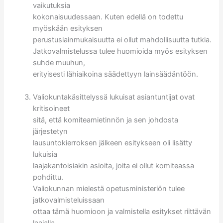
vaikutuksia
kokonaisuudessaan. Kuten edellä on todettu
myöskään esityksen
perustuslainmukaisuutta ei ollut mahdollisuutta tutkia.
Jatkovalmistelussa tulee huomioida myös esityksen
suhde muuhun,
erityisesti lähiaikoina säädettyyn lainsäädäntöön.
Valiokuntakäsittelyssä lukuisat asiantuntijat ovat
kritisoineet
sitä, että komiteamietinnön ja sen johdosta
järjestetyn
lausuntokierroksen jälkeen esitykseen oli lisätty
lukuisia
laajakantoisiakin asioita, joita ei ollut komiteassa
pohdittu.
Valiokunnan mielestä opetusministeriön tulee
jatkovalmisteluissaan
ottaa tämä huomioon ja valmistella esitykset riittävän