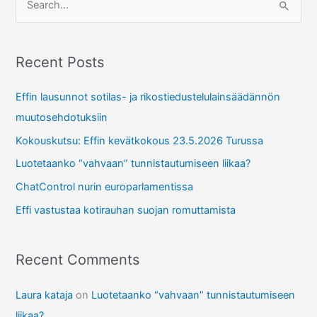
e
a
r
Recent Posts
c
Effin lausunnot sotilas- ja rikostiedustelulainsäädännön
h
muutosehdotuksiin
f
Kokouskutsu: Effin kevätkokous 23.5.2026 Turussa
o
r
Luotetaanko “vahvaan” tunnistautumiseen liikaa?
:
ChatControl nurin europarlamentissa
Effi vastustaa kotirauhan suojan romuttamista
Recent Comments
Laura kataja
on
Luotetaanko “vahvaan” tunnistautumiseen
liikaa?