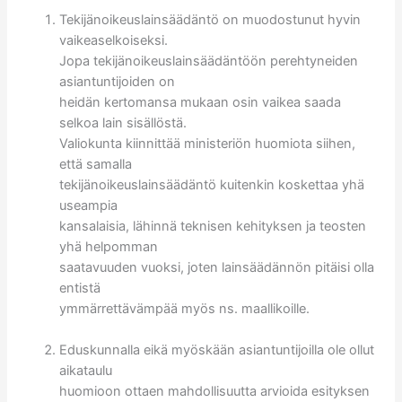
Tekijänoikeuslainsäädäntö on muodostunut hyvin
vaikeaselkoiseksi.
Jopa tekijänoikeuslainsäädäntöön perehtyneiden
asiantuntijoiden on
heidän kertomansa mukaan osin vaikea saada
selkoa lain sisällöstä.
Valiokunta kiinnittää ministeriön huomiota siihen,
että samalla
tekijänoikeuslainsäädäntö kuitenkin koskettaa yhä
useampia
kansalaisia, lähinnä teknisen kehityksen ja teosten
yhä helpomman
saatavuuden vuoksi, joten lainsäädännön pitäisi olla
entistä
ymmärrettävämpää myös ns. maallikoille.
Eduskunnalla eikä myöskään asiantuntijoilla ole ollut
aikataulu
huomioon ottaen mahdollisuutta arvioida esityksen