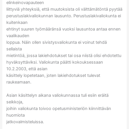
elinkeinovapauteen
liittyviä yhteyksiä, että muutoksista oli välttämätöntä pyytää
perustuslakivaliokunnan lausunto. Perustuslakivaliokunta ei
kuitenkaan
ehtinyt suuren työmääränsä vuoksi lausuntoa antaa ennen
vaalikauden
loppua. Näin ollen sivistysvaliokunta ei voinut tehdä
sellaista
mietintöä, jossa lakiehdotukset tai osa niistä olisi ehdotettu
hyväksyttäviksi. Valiokunta päätti kokouksessaan
10.2.2003, että asian
käsittely lopetetaan, joten lakiehdotukset tulevat
raukeamaan.
Asian käsittelyn aikana valiokunnassa tuli esiin eräitä
seikkoja,
joihin valiokunta toivoo opetusministeriön kiinnittävän
huomiota
jatkovalmisteluissa.