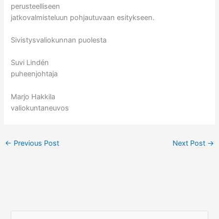
perusteelliseen
jatkovalmisteluun pohjautuvaan esitykseen.
Sivistysvaliokunnan puolesta
Suvi Lindén
puheenjohtaja
Marjo Hakkila
valiokuntaneuvos
←
Previous Post
Next Post
→
S