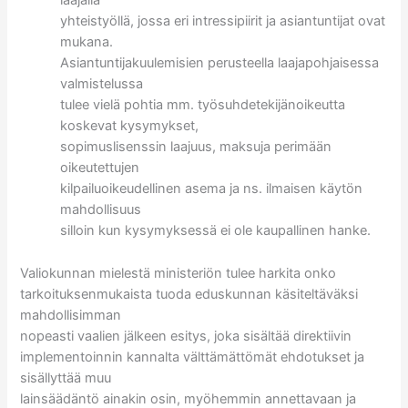
laajalla
yhteistyöllä, jossa eri intressipiirit ja asiantuntijat ovat
mukana.
Asiantuntijakuulemisien perusteella laajapohjaisessa
valmistelussa
tulee vielä pohtia mm. työsuhdetekijänoikeutta
koskevat kysymykset,
sopimuslisenssin laajuus, maksuja perimään
oikeutettujen
kilpailuoikeudellinen asema ja ns. ilmaisen käytön
mahdollisuus
silloin kun kysymyksessä ei ole kaupallinen hanke.
Valiokunnan mielestä ministeriön tulee harkita onko
tarkoituksenmukaista tuoda eduskunnan käsiteltäväksi
mahdollisimman
nopeasti vaalien jälkeen esitys, joka sisältää direktiivin
implementoinnin kannalta välttämättömät ehdotukset ja
sisällyttää muu
lainsäädäntö ainakin osin, myöhemmin annettavaan ja