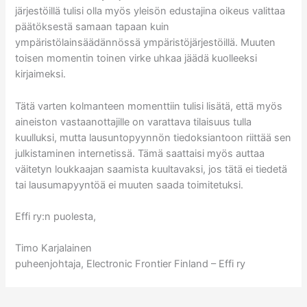
järjestöillä tulisi olla myös yleisön edustajina oikeus valittaa
päätöksestä samaan tapaan kuin
ympäristölainsäädännössä ympäristöjärjestöillä. Muuten
toisen momentin toinen virke uhkaa jäädä kuolleeksi
kirjaimeksi.
Tätä varten kolmanteen momenttiin tulisi lisätä, että myös
aineiston vastaanottajille on varattava tilaisuus tulla
kuulluksi, mutta lausuntopyynnön tiedoksiantoon riittää sen
julkistaminen internetissä. Tämä saattaisi myös auttaa
väitetyn loukkaajan saamista kuultavaksi, jos tätä ei tiedetä
tai lausumapyyntöä ei muuten saada toimitetuksi.
Effi ry:n puolesta,
Timo Karjalainen
puheenjohtaja, Electronic Frontier Finland – Effi ry