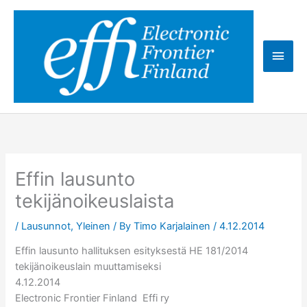
Skip
to
content
Main
Men
Effin lausunto
tekijänoikeuslaista
/
Lausunnot
,
Yleinen
/ By
Timo Karjalainen
/
4.12.2014
Effin lausunto hallituksen esityksestä HE 181/2014
tekijänoikeuslain muuttamiseksi
4.12.2014
Electronic Frontier Finland ­ Effi ry