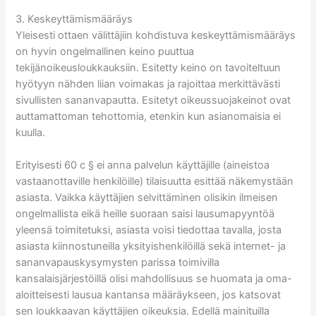
3. Keskeyttämismääräys
Yleisesti ottaen välittäjiin kohdistuva keskeyttämismääräys
on hyvin ongelmallinen keino puuttua
tekijänoikeusloukkauksiin. Esitetty keino on tavoiteltuun
hyötyyn nähden liian voimakas ja rajoittaa merkittävästi
sivullisten sananvapautta. Esitetyt oikeussuojakeinot ovat
auttamattoman tehottomia, etenkin kun asianomaisia ei
kuulla.
Erityisesti 60 c § ei anna palvelun käyttäjille (aineistoa
vastaanottaville henkilöille) tilaisuutta esittää näkemystään
asiasta. Vaikka käyttäjien selvittäminen olisikin ilmeisen
ongelmallista eikä heille suoraan saisi lausumapyyntöä
yleensä toimitetuksi, asiasta voisi tiedottaa tavalla, josta
asiasta kiinnostuneilla yksityishenkilöillä sekä internet- ja
sananvapauskysymysten parissa toimivilla
kansalaisjärjestöillä olisi mahdollisuus se huomata ja oma-
aloitteisesti lausua kantansa määräykseen, jos katsovat
sen loukkaavan käyttäjien oikeuksia. Edellä mainituilla