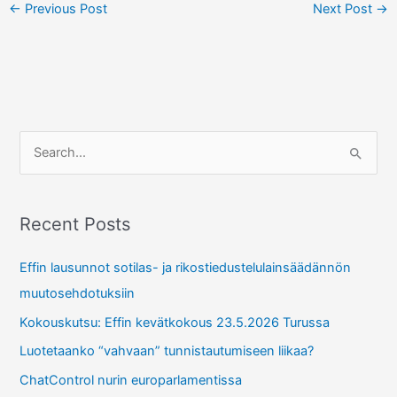
←
Previous Post
Next Post
→
S
e
a
r
Recent Posts
c
Effin lausunnot sotilas- ja rikostiedustelulainsäädännön
h
muutosehdotuksiin
f
Kokouskutsu: Effin kevätkokous 23.5.2026 Turussa
o
r
Luotetaanko “vahvaan” tunnistautumiseen liikaa?
:
ChatControl nurin europarlamentissa