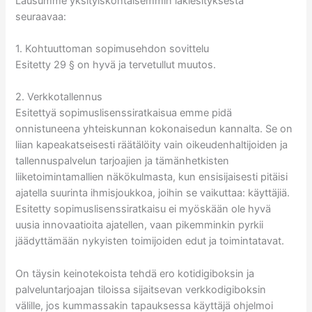
Lausumme yksityiskohtaisemmin lakiesityksestä
seuraavaa:
1. Kohtuuttoman sopimusehdon sovittelu
Esitetty 29 § on hyvä ja tervetullut muutos.
2. Verkkotallennus
Esitettyä sopimuslisenssiratkaisua emme pidä
onnistuneena yhteiskunnan kokonaisedun kannalta. Se on
liian kapeakatseisesti räätälöity vain oikeudenhaltijoiden ja
tallennuspalvelun tarjoajien ja tämänhetkisten
liiketoimintamallien näkökulmasta, kun ensisijaisesti pitäisi
ajatella suurinta ihmisjoukkoa, joihin se vaikuttaa: käyttäjiä.
Esitetty sopimuslisenssiratkaisu ei myöskään ole hyvä
uusia innovaatioita ajatellen, vaan pikemminkin pyrkii
jäädyttämään nykyisten toimijoiden edut ja toimintatavat.
On täysin keinotekoista tehdä ero kotidigiboksin ja
palveluntarjoajan tiloissa sijaitsevan verkkodigiboksin
välille, jos kummassakin tapauksessa käyttäjä ohjelmoi