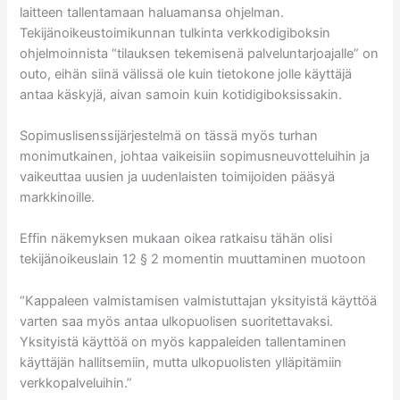
laitteen tallentamaan haluamansa ohjelman.
Tekijänoikeustoimikunnan tulkinta verkkodigiboksin
ohjelmoinnista “tilauksen tekemisenä palveluntarjoajalle” on
outo, eihän siinä välissä ole kuin tietokone jolle käyttäjä
antaa käskyjä, aivan samoin kuin kotidigiboksissakin.
Sopimuslisenssijärjestelmä on tässä myös turhan
monimutkainen, johtaa vaikeisiin sopimusneuvotteluihin ja
vaikeuttaa uusien ja uudenlaisten toimijoiden pääsyä
markkinoille.
Effin näkemyksen mukaan oikea ratkaisu tähän olisi
tekijänoikeuslain 12 § 2 momentin muuttaminen muotoon
“Kappaleen valmistamisen valmistuttajan yksityistä käyttöä
varten saa myös antaa ulkopuolisen suoritettavaksi.
Yksityistä käyttöä on myös kappaleiden tallentaminen
käyttäjän hallitsemiin, mutta ulkopuolisten ylläpitämiin
verkkopalveluihin.”