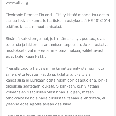
www.effi.org
Electronic Frontier Finland – Effi ry kiittää mahdollisuudesta
lausua lakivaliokunnalle hallituksen esityksestä HE 181/2014
tekijänoikeuslain muuttamiseksi.
Sinänsä kaikki ongelmat, joihin tämä esitys puuttuu, ovat
todellisia ja laki on parantamisen tarpeessa. Jotkin esitetyt
muutokset ovat mielestämme parannuksia, valitettavasti
eivät kuitenkaan kaikki.
Yleisellä tasolla haluaisimme kiinnittää erityistä huomiota
siihen, että teosten käyttäjiä, kuluttajia, yksityisiä
kansalaisia ei juurikaan oteta huomioon osapuolena, jonka
oikeuksia saatetaan loukata. Silloinkaan, kun viitataan
kolmansien osapuolien viestinnän suojaan, mitään
tehokkaita keinoja näille puolustaa itseään ei ehdoteta, ei
yleensä edes ajatella asiaan osallisina.