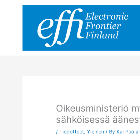
Skip
to
content
Oikeusministeriö m
sähköisessä äänes
/
Tiedotteet
,
Yleinen
/ By
Kai Puol