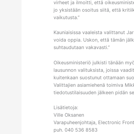
virheet ja ilmoitti, että oikeusmini
jo yksistään osoitus siitä, että kritii
vaikutusta.”
Kauniaisissa vaaleista valittanut Ja
voida oppia. Uskon, että tämän jäl
suhtaudutaan vakavasti.”
Oikeusministeriö julkisti tänään my
lausunnon valituksista, joissa vaadi
kuitenkaan suostunut ottamaan suora
Valittajien asiamiehenä toimiva Mi
tiedotustilaisuuden jälkeen pidän sel
Lisätietoja:
Ville Oksanen
Varapuheenjohtaja, Electronic Front
puh. 040 536 8583