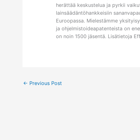
herättää keskustelua ja pyrkii va
lainsäädäntöhankkeisiin sananvapa
Euroopassa. Mielestämme yksityisyy
ja ohjelmistoideapatenteista on en
on noin 1500 jäsentä. Lisätietoja Eff
←
Previous Post