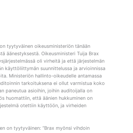
) on tyytyväinen oikeusministeriön tänään
tä äänestyksestä. Oikeusministeri Tuija Brax
järjestelmässä oli virheitä ja että järjestelmän
än käyttöliittymän suunnittelussa ja arvioinnissa
ita. Ministeriön hallinto-oikeudelle antamassa
ditoinnin tarkoituksena ei ollut varmistua koko
n paneutua asioihin, joihin auditoijalla on
ös huomattiin, että äänien hukkuminen on
jestelmä otettiin käyttöön, ja virheiden
nen on tyytyväinen: “Brax myönsi vihdoin