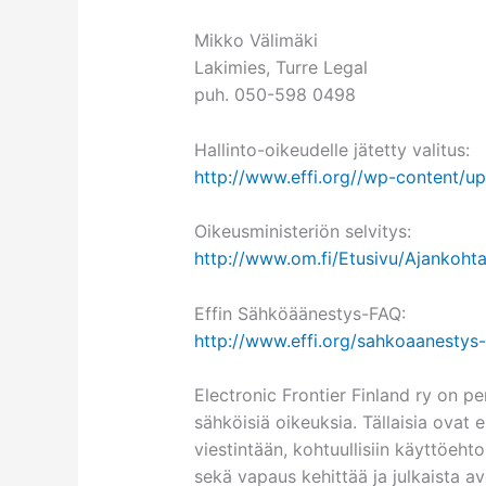
Mikko Välimäki
Lakimies, Turre Legal
puh. 050-598 0498
Hallinto-oikeudelle jätetty valitus:
http://www.effi.org//wp-content/up
Oikeusministeriön selvitys:
http://www.om.fi/Etusivu/Ajankoht
Effin Sähköäänestys-FAQ:
http://www.effi.org/sahkoaanestys-
Electronic Frontier Finland ry on p
sähköisiä oikeuksia. Tällaisia ovat
viestintään, kohtuullisiin käyttöehto
sekä vapaus kehittää ja julkaista a