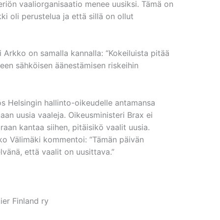
steriön vaaliorganisaatio menee uusiksi. Tämä on
kki oli perustelua ja että sillä on ollut
ri Arkko on samalla kannalla: “Kokeiluista pitää
keen sähköisen äänestämisen riskeihin
ös Helsingin hallinto-oikeudelle antamansa
taan uusia vaaleja. Oikeusministeri Brax ei
an kantaa siihen, pitäisikö vaalit uusia.
kko Välimäki kommentoi: “Tämän päivän
vänä, että vaalit on uusittava.”
ier Finland ry