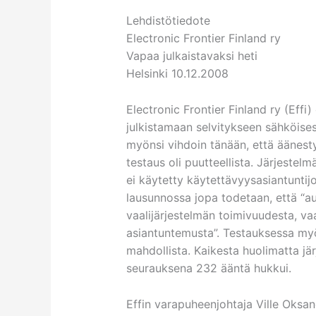
Lehdistötiedote
Electronic Frontier Finland ry
Vapaa julkaistavaksi heti
Helsinki 10.12.2008
Electronic Frontier Finland ry (Effi
julkistamaan selvitykseen sähköises
myönsi vihdoin tänään, että äänestys
testaus oli puutteellista. Järjestelm
ei käytetty käytettävyysasiantuntijo
lausunnossa jopa todetaan, että “au
vaalijärjestelmän toimivuudesta, vaa
asiantuntemusta”. Testauksessa my
mahdollista. Kaikesta huolimatta jär
seurauksena 232 ääntä hukkui.
Effin varapuheenjohtaja Ville Oksa