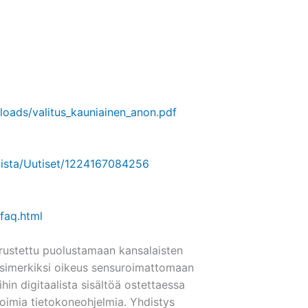
loads/valitus_kauniainen_anon.pdf
aista/Uutiset/1224167084256
faq.html
erustettu puolustamaan kansalaisten
 esimerkiksi oikeus sensuroimattomaan
ihin digitaalista sisältöä ostettaessa
voimia tietokoneohjelmia. Yhdistys