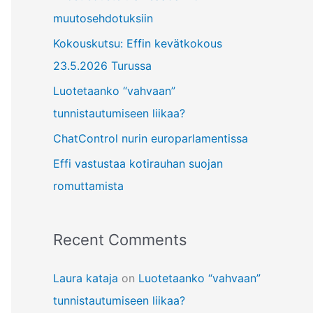
f
muutosehdotuksiin
o
Kokouskutsu: Effin kevätkokous
r
23.5.2026 Turussa
:
Luotetaanko “vahvaan”
tunnistautumiseen liikaa?
ChatControl nurin europarlamentissa
Effi vastustaa kotirauhan suojan
romuttamista
Recent Comments
Laura kataja
on
Luotetaanko “vahvaan”
tunnistautumiseen liikaa?