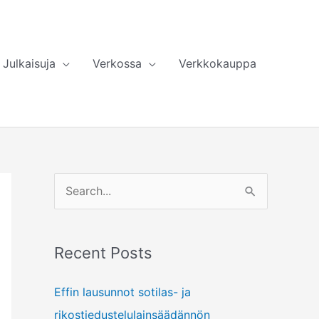
Julkaisuja
Verkossa
Verkkokauppa
S
e
a
Recent Posts
r
c
Effin lausunnot sotilas- ja
h
rikostiedustelulainsäädännön