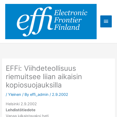
Skip
to
content
Main
Men
EFFi: Viihdeteollisuus
riemuitsee liian aikaisin
kopiosuojauksilla
/
Yleinen
/ By
effi_admin
/
2.9.2002
Helsinki 2.9.2002
Lehdistötiedote
Vapaa julkaistavaksi heti