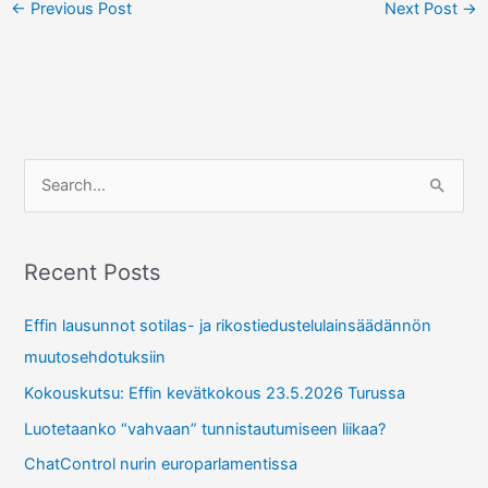
←
Previous Post
Next Post
→
S
e
a
r
Recent Posts
c
Effin lausunnot sotilas- ja rikostiedustelulainsäädännön
h
muutosehdotuksiin
f
Kokouskutsu: Effin kevätkokous 23.5.2026 Turussa
o
r
Luotetaanko “vahvaan” tunnistautumiseen liikaa?
:
ChatControl nurin europarlamentissa