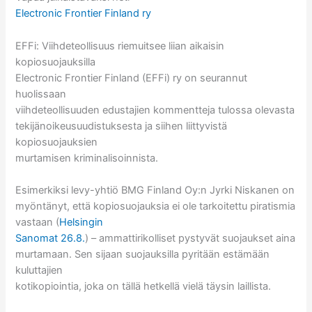
Electronic Frontier Finland ry
EFFi: Viihdeteollisuus riemuitsee liian aikaisin
kopiosuojauksilla
Electronic Frontier Finland (EFFi) ry on seurannut
huolissaan
viihdeteollisuuden edustajien kommentteja tulossa olevasta
tekijänoikeusuudistuksesta ja siihen liittyvistä
kopiosuojauksien
murtamisen kriminalisoinnista.
Esimerkiksi levy-yhtiö BMG Finland Oy:n Jyrki Niskanen on
myöntänyt, että kopiosuojauksia ei ole tarkoitettu piratismia
vastaan (
Helsingin
Sanomat 26.8.
) – ammattirikolliset pystyvät suojaukset aina
murtamaan. Sen sijaan suojauksilla pyritään estämään
kuluttajien
kotikopiointia, joka on tällä hetkellä vielä täysin laillista.