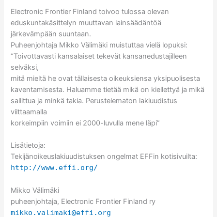
Electronic Frontier Finland toivoo tulossa olevan
eduskuntakäsittelyn muuttavan lainsäädäntöä
järkevämpään suuntaan.
Puheenjohtaja Mikko Välimäki muistuttaa vielä lopuksi:
“Toivottavasti kansalaiset tekevät kansanedustajilleen
selväksi,
mitä mieltä he ovat tällaisesta oikeuksiensa yksipuolisesta
kaventamisesta. Haluamme tietää mikä on kiellettyä ja mikä
sallittua ja minkä takia. Perustelematon lakiuudistus
viittaamalla
korkeimpiin voimiin ei 2000-luvulla mene läpi”
Lisätietoja:
Tekijänoikeuslakiuudistuksen ongelmat EFFin kotisivuilta:
http://www.effi.org/
Mikko Välimäki
puheenjohtaja, Electronic Frontier Finland ry
mikko.valimaki@effi.org