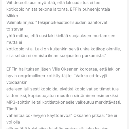
Viihdeteollisuus myöntää, että lakiuudistus ei tee
kotikopioinnista tekona laitonta. EFFin puheenjohtaja
Mikko
Välimäki linjaa: “Tekijänoikeusteollisuuden äänitorvet
toistavat
yhtä mittaa, että uusi laki kieltää suojauksen murtamisen
mutta ei
kotikopiointia. Laki on kuitenkin selvä uhka kotikopioinnille,
sillä sehän ei onnistu ilman suojausten purkamista.”
EFFin hallituksen jäsen Ville Oksanen korostaa, että laki on
hyvin ongelmallinen kotikäyttäjille: “Vaikka cd-levyjä
voidaankin
edelleen laillisesti kopioida, eivätkä kopioivat soittimet tule
laittomiksi, kopiosuojatun musiikin siirtäminen esimerkiksi
MP3-soittimille tai kotitietokoneelle vaikeutuu merkittävästi.
Tämä
vähentää cd-levyjen käyttöarvoa” Oksanen jatkaa: “Se ei
voi olla
näkymättä kuluttajien käyttäytymisessä: joko levyjen