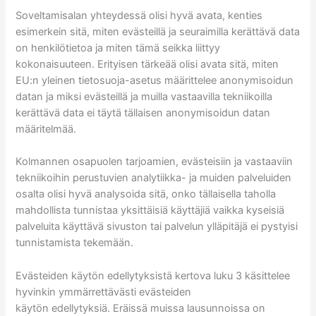
Soveltamisalan yhteydessä olisi hyvä avata, kenties
esimerkein sitä, miten evästeillä ja seuraimilla kerättävä data
on henkilötietoa ja miten tämä seikka liittyy
kokonaisuuteen. Erityisen tärkeää olisi avata sitä, miten
EU:n yleinen tietosuoja-asetus määrittelee anonymisoidun
datan ja miksi evästeillä ja muilla vastaavilla tekniikoilla
kerättävä data ei täytä tällaisen anonymisoidun datan
määritelmää.
Kolmannen osapuolen tarjoamien, evästeisiin ja vastaaviin
tekniikoihin perustuvien analytiikka- ja muiden palveluiden
osalta olisi hyvä analysoida sitä, onko tällaisella taholla
mahdollista tunnistaa yksittäisiä käyttäjiä vaikka kyseisiä
palveluita käyttävä sivuston tai palvelun ylläpitäjä ei pystyisi
tunnistamista tekemään.
Evästeiden käytön edellytyksistä kertova luku 3 käsittelee
hyvinkin ymmärrettävästi evästeiden
käytön edellytyksiä. Eräissä muissa lausunnoissa on