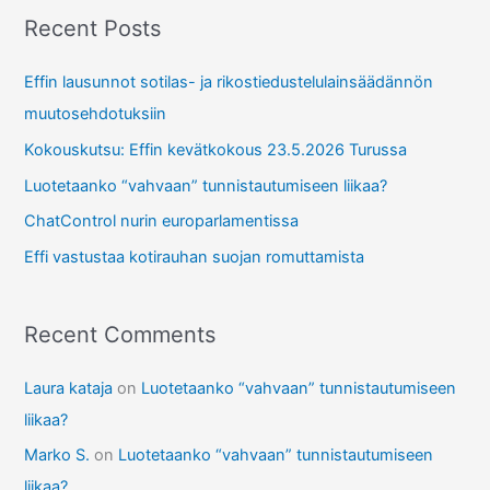
r
Recent Posts
c
Effin lausunnot sotilas- ja rikostiedustelulainsäädännön
h
muutosehdotuksiin
f
Kokouskutsu: Effin kevätkokous 23.5.2026 Turussa
o
r
Luotetaanko “vahvaan” tunnistautumiseen liikaa?
:
ChatControl nurin europarlamentissa
Effi vastustaa kotirauhan suojan romuttamista
Recent Comments
Laura kataja
on
Luotetaanko “vahvaan” tunnistautumiseen
liikaa?
Marko S.
on
Luotetaanko “vahvaan” tunnistautumiseen
liikaa?