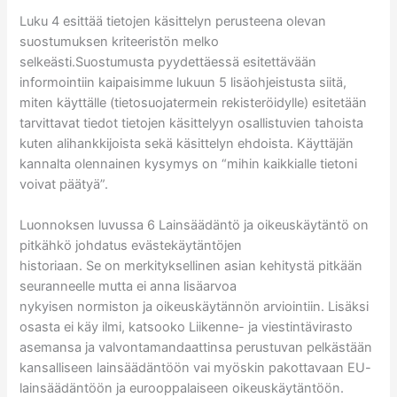
Luku 4 esittää tietojen käsittelyn perusteena olevan
suostumuksen kriteeristön melko
selkeästi.Suostumusta pyydettäessä esitettävään
informointiin kaipaisimme lukuun 5 lisäohjeistusta siitä,
miten käyttälle (tietosuojatermein rekisteröidylle) esitetään
tarvittavat tiedot tietojen käsittelyyn osallistuvien tahoista
kuten alihankkijoista sekä käsittelyn ehdoista. Käyttäjän
kannalta olennainen kysymys on “mihin kaikkialle tietoni
voivat päätyä”.
Luonnoksen luvussa 6 Lainsäädäntö ja oikeuskäytäntö on
pitkähkö johdatus evästekäytäntöjen
historiaan. Se on merkityksellinen asian kehitystä pitkään
seuranneelle mutta ei anna lisäarvoa
nykyisen normiston ja oikeuskäytännön arviointiin. Lisäksi
osasta ei käy ilmi, katsooko Liikenne- ja viestintävirasto
asemansa ja valvontamandaattinsa perustuvan pelkästään
kansalliseen lainsäädäntöön vai myöskin pakottavaan EU-
lainsäädäntöön ja eurooppalaiseen oikeuskäytäntöön.