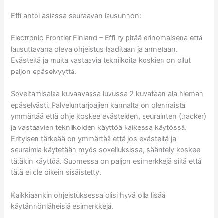
Effi antoi asiassa seuraavan lausunnon:
Electronic Frontier Finland – Effi ry pitää erinomaisena että
lausuttavana oleva ohjeistus laaditaan ja annetaan.
Evästeitä ja muita vastaavia tekniikoita koskien on ollut
paljon epäselvyyttä.
Soveltamisalaa kuvaavassa luvussa 2 kuvataan ala hieman
epäselvästi. Palveluntarjoajien kannalta on olennaista
ymmärtää että ohje koskee evästeiden, seurainten (tracker)
ja vastaavien tekniikoiden käyttöä kaikessa käytössä.
Erityisen tärkeää on ymmärtää että jos evästeitä ja
seuraimia käytetään myös sovelluksissa, sääntely koskee
tätäkin käyttöä. Suomessa on paljon esimerkkejä siitä että
tätä ei ole oikein sisäistetty.
Kaikkiaankin ohjeistuksessa olisi hyvä olla lisää
käytännönläheisiä esimerkkejä.