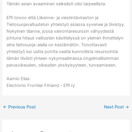
Tämän asian avaaminen selkeästi olisi tarpeellista.
Effi toivoo että Liikenne- ja viestintäviraston ja
Tietosuojavaltuutetun yhteistyö asiassa syvenee ja tiivistyy.
Nykyinen tilanne, jossa valvontaresurssin vähyydestä
johtuva hitaus valitusten käsittelyssä on yleinen ihmettelyn
aihe tietosuoja-alalla on kestämätön. Toivottavasti
yhteistyö luo uutta pontta vaatia kunnollista resursointia
tämän tiiviisti yhteen nykymaailmassa ongelmallisimman
perusoikeuden, oikeuden yksityisyyteen, turvaamiseen.
Aarnio Elias
Electronic Frontier Finland – Effi ry
←
Previous Post
Next Post
→