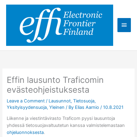
Skip
to
content
Main
Men
Effin lausunto Traficomin
evästeohjeistuksesta
Leave a Comment
/
Lausunnot
,
Tietosuoja
,
Yksityisyydensuoja
,
Yleinen
/ By
Elias Aarnio
/
10.8.2021
Liikenne ja viestintävirasto Traficom pyysi lausuntoja
yhdessä tietosuojavaltuutetun kanssa valmistelemastaan
ohjeluonnoksesta
.