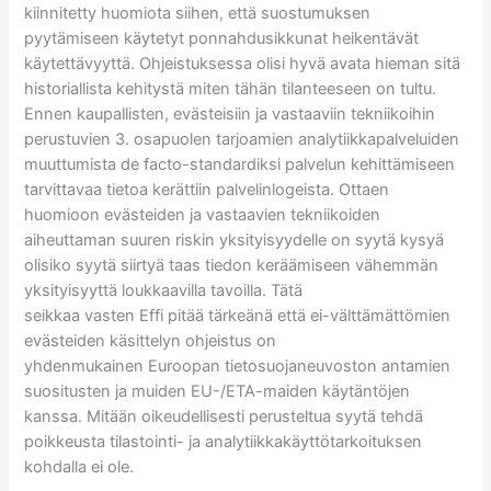
kiinnitetty huomiota siihen, että suostumuksen
pyytämiseen käytetyt ponnahdusikkunat heikentävät
käytettävyyttä. Ohjeistuksessa olisi hyvä avata hieman sitä
historiallista kehitystä miten tähän tilanteeseen on tultu.
Ennen kaupallisten, evästeisiin ja vastaaviin tekniikoihin
perustuvien 3. osapuolen tarjoamien analytiikkapalveluiden
muuttumista de facto-standardiksi palvelun kehittämiseen
tarvittavaa tietoa kerättiin palvelinlogeista. Ottaen
huomioon evästeiden ja vastaavien tekniikoiden
aiheuttaman suuren riskin yksityisyydelle on syytä kysyä
olisiko syytä siirtyä taas tiedon keräämiseen vähemmän
yksityisyyttä loukkaavilla tavoilla. Tätä
seikkaa vasten Effi pitää tärkeänä että ei-välttämättömien
evästeiden käsittelyn ohjeistus on
yhdenmukainen Euroopan tietosuojaneuvoston antamien
suositusten ja muiden EU-/ETA-maiden käytäntöjen
kanssa. Mitään oikeudellisesti perusteltua syytä tehdä
poikkeusta tilastointi- ja analytiikkakäyttötarkoituksen
kohdalla ei ole.