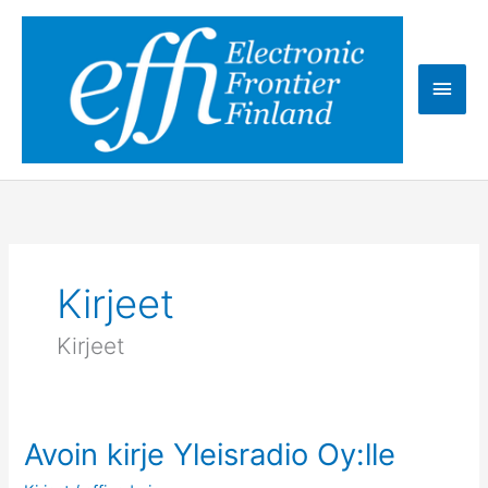
Skip
to
content
Main
Men
Kirjeet
Kirjeet
Avoin kirje Yleisradio Oy:lle