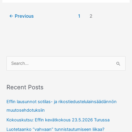
ÄKT:lle
levyjen
←
Previous
1
2
kopiosuojauksista
S
e
a
r
Recent Posts
c
Effin lausunnot sotilas- ja rikostiedustelulainsäädännön
h
muutosehdotuksiin
f
Kokouskutsu: Effin kevätkokous 23.5.2026 Turussa
o
r
Luotetaanko “vahvaan” tunnistautumiseen liikaa?