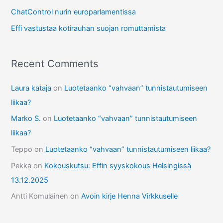
:
ChatControl nurin europarlamentissa
Effi vastustaa kotirauhan suojan romuttamista
Recent Comments
Laura kataja
on
Luotetaanko “vahvaan” tunnistautumiseen
liikaa?
Marko S.
on
Luotetaanko “vahvaan” tunnistautumiseen
liikaa?
Teppo
on
Luotetaanko “vahvaan” tunnistautumiseen liikaa?
Pekka
on
Kokouskutsu: Effin syyskokous Helsingissä
13.12.2025
Antti Komulainen
on
Avoin kirje Henna Virkkuselle