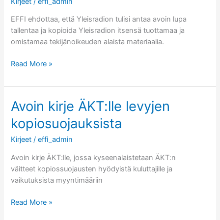
Kirjeet
/
effi_admin
EFFI ehdottaa, että Yleisradion tulisi antaa avoin lupa
tallentaa ja kopioida Yleisradion itsensä tuottamaa ja
omistamaa tekijänoikeuden alaista materiaalia.
Avoin
Read More »
kirje
Yleisradio
Oy:lle
Avoin kirje ÄKT:lle levyjen
kopiosuojauksista
Kirjeet
/
effi_admin
Avoin kirje ÄKT:lle, jossa kyseenalaistetaan ÄKT:n
väitteet kopiossuojausten hyödyistä kuluttajille ja
vaikutuksista myyntimääriin
Avoin
Read More »
kirje