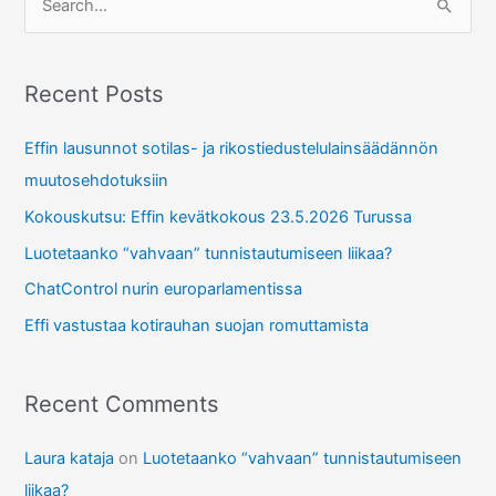
e
a
r
Recent Posts
c
Effin lausunnot sotilas- ja rikostiedustelulainsäädännön
h
muutosehdotuksiin
f
Kokouskutsu: Effin kevätkokous 23.5.2026 Turussa
o
r
Luotetaanko “vahvaan” tunnistautumiseen liikaa?
:
ChatControl nurin europarlamentissa
Effi vastustaa kotirauhan suojan romuttamista
Recent Comments
Laura kataja
on
Luotetaanko “vahvaan” tunnistautumiseen
liikaa?