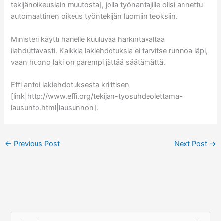
tekijänoikeuslain muutosta], jolla työnantajille olisi annettu
automaattinen oikeus työntekijän luomiin teoksiin.
Ministeri käytti hänelle kuuluvaa harkintavaltaa
ilahduttavasti. Kaikkia lakiehdotuksia ei tarvitse runnoa läpi,
vaan huono laki on parempi jättää säätämättä.
Effi antoi lakiehdotuksesta kriittisen
[link|http://www.effi.org/tekijan-tyosuhdeolettama-
lausunto.html|lausunnon].
←
Previous Post
Next Post
→
S