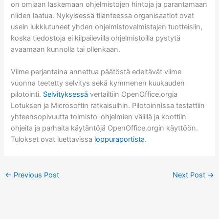
on omiaan laskemaan ohjelmistojen hintoja ja parantamaan
niiden laatua. Nykyisessä tilanteessa organisaatiot ovat
usein lukkiutuneet yhden ohjelmistovalmistajan tuotteisiin,
koska tiedostoja ei kilpailevilla ohjelmistoilla pystytä
avaamaan kunnolla tai ollenkaan.
Viime perjantaina annettua päätöstä edeltävät viime
vuonna teetetty selvitys sekä kymmenen kuukauden
pilotointi.
Selvityksessä
vertailtiin OpenOffice.orgia
Lotuksen ja Microsoftin ratkaisuihin. Pilotoinnissa testattiin
yhteensopivuutta toimisto-ohjelmien välillä ja koottiin
ohjeita ja parhaita käytäntöjä OpenOffice.orgin käyttöön.
Tulokset ovat luettavissa
loppuraportista
.
←
Previous Post
Next Post
→