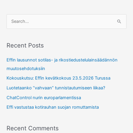
S
e
a
r
Recent Posts
c
Effin lausunnot sotilas- ja rikostiedustelulainsäädännön
h
muutosehdotuksiin
f
Kokouskutsu: Effin kevätkokous 23.5.2026 Turussa
o
r
Luotetaanko “vahvaan” tunnistautumiseen liikaa?
:
ChatControl nurin europarlamentissa
Effi vastustaa kotirauhan suojan romuttamista
Recent Comments