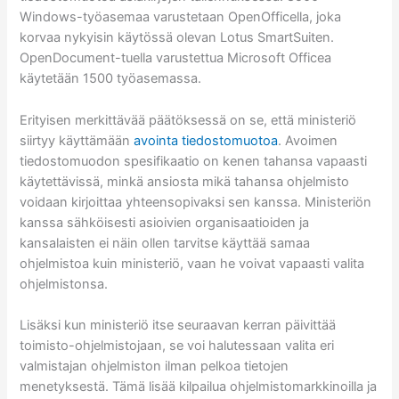
Windows-työasemaa varustetaan OpenOfficella, joka
korvaa nykyisin käytössä olevan Lotus SmartSuiten.
OpenDocument-tuella varustettua Microsoft Officea
käytetään 1500 työasemassa.
Erityisen merkittävää päätöksessä on se, että ministeriö
siirtyy käyttämään
avointa tiedostomuotoa
. Avoimen
tiedostomuodon spesifikaatio on kenen tahansa vapaasti
käytettävissä, minkä ansiosta mikä tahansa ohjelmisto
voidaan kirjoittaa yhteensopivaksi sen kanssa. Ministeriön
kanssa sähköisesti asioivien organisaatioiden ja
kansalaisten ei näin ollen tarvitse käyttää samaa
ohjelmistoa kuin ministeriö, vaan he voivat vapaasti valita
ohjelmistonsa.
Lisäksi kun ministeriö itse seuraavan kerran päivittää
toimisto-ohjelmistojaan, se voi halutessaan valita eri
valmistajan ohjelmiston ilman pelkoa tietojen
menetyksestä. Tämä lisää kilpailua ohjelmistomarkkinoilla ja