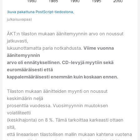
(
kuva pakattuna PostScript-tiedostona
,
julkaisuvapaa)
ÄKT:n tilaston mukaan äänitemyynnin arvo on noussut
jatkuvasti,
lukuunottamatta paria notkahdusta.
Viime vuonna
äänitemyynnin
arvo oli ennätyksellinen. CD-levyjä myytiin sekä
euromääräisesti että
kappalemääräisesti enemmän kuin koskaan ennen.
Tilaston mukaan äänitteiden myynti on noussut
keskimäärin neljä
prosenttia vuodessa. Vuosimyynnin muutoksen
volatiliteetti
(keskihajonta) on 8 %. Tämä tarkoittaa karkeasti ottaen
sitä,
että lineaarisen tilastollisen mallin mukaan kahtena vuotena