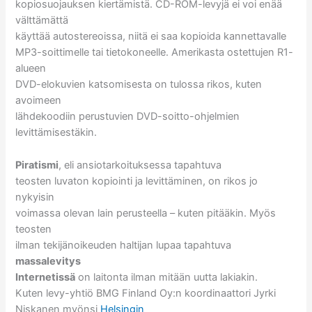
kopiosuojauksen kiertämistä. CD-ROM-levyjä ei voi enää
välttämättä
käyttää autostereoissa, niitä ei saa kopioida kannettavalle
MP3-soittimelle tai tietokoneelle. Amerikasta ostettujen R1-
alueen
DVD-elokuvien katsomisesta on tulossa rikos, kuten
avoimeen
lähdekoodiin perustuvien DVD-soitto-ohjelmien
levittämisestäkin.
Piratismi
, eli ansiotarkoituksessa tapahtuva
teosten luvaton kopiointi ja levittäminen, on rikos jo
nykyisin
voimassa olevan lain perusteella – kuten pitääkin. Myös
teosten
ilman tekijänoikeuden haltijan lupaa tapahtuva
massalevitys
Internetissä
on laitonta ilman mitään uutta lakiakin.
Kuten levy-yhtiö BMG Finland Oy:n koordinaattori Jyrki
Niskanen myönsi
Helsingin