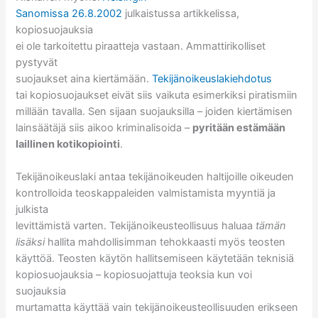
Sanomissa 26.8.2002
julkaistussa artikkelissa,
kopiosuojauksia
ei ole tarkoitettu piraatteja vastaan. Ammattirikolliset
pystyvät
suojaukset aina kiertämään.
Tekijänoikeuslakiehdotus
tai kopiosuojaukset eivät siis vaikuta esimerkiksi piratismiin
millään tavalla. Sen sijaan suojauksilla – joiden kiertämisen
lainsäätäjä siis aikoo kriminalisoida –
pyritään estämään
laillinen kotikopiointi
.
Tekijänoikeuslaki antaa tekijänoikeuden haltijoille oikeuden
kontrolloida teoskappaleiden valmistamista myyntiä ja
julkista
levittämistä varten. Tekijänoikeusteollisuus haluaa
tämän
lisäksi
hallita mahdollisimman tehokkaasti myös teosten
käyttöä. Teosten käytön hallitsemiseen käytetään teknisiä
kopiosuojauksia – kopiosuojattuja teoksia kun voi
suojauksia
murtamatta käyttää vain tekijänoikeusteollisuuden erikseen