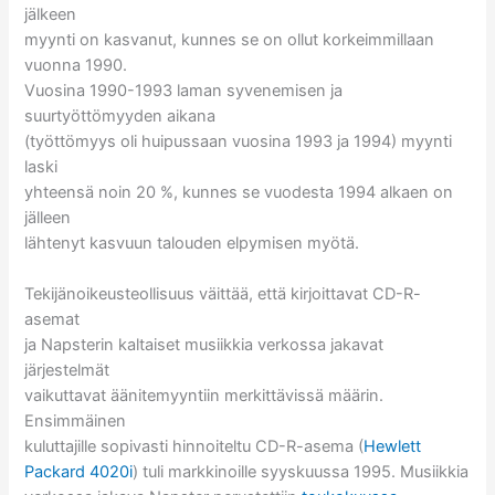
jälkeen
myynti on kasvanut, kunnes se on ollut korkeimmillaan
vuonna 1990.
Vuosina 1990-1993 laman syvenemisen ja
suurtyöttömyyden aikana
(työttömyys oli huipussaan vuosina 1993 ja 1994) myynti
laski
yhteensä noin 20 %, kunnes se vuodesta 1994 alkaen on
jälleen
lähtenyt kasvuun talouden elpymisen myötä.
Tekijänoikeusteollisuus väittää, että kirjoittavat CD-R-
asemat
ja Napsterin kaltaiset musiikkia verkossa jakavat
järjestelmät
vaikuttavat äänitemyyntiin merkittävissä määrin.
Ensimmäinen
kuluttajille sopivasti hinnoiteltu CD-R-asema (
Hewlett
Packard 4020i
) tuli markkinoille syyskuussa 1995. Musiikkia