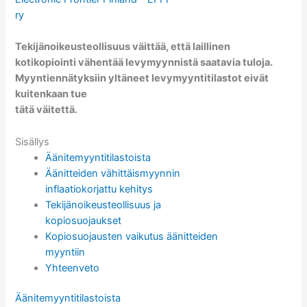
ry
Tekijänoikeusteollisuus väittää, että laillinen
kotikopiointi vähentää levymyynnistä saatavia tuloja.
Myyntiennätyksiin yltäneet levymyyntitilastot eivät
kuitenkaan tue
tätä väitettä.
Sisällys
Äänitemyyntitilastoista
Äänitteiden vähittäismyynnin
inflaatiokorjattu kehitys
Tekijänoikeusteollisuus ja
kopiosuojaukset
Kopiosuojausten vaikutus äänitteiden
myyntiin
Yhteenveto
Äänitemyyntitilastoista