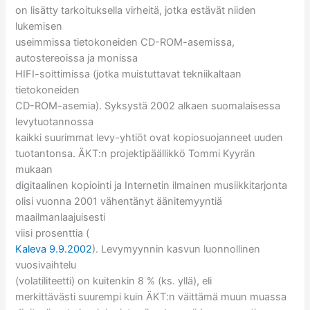
on lisätty tarkoituksella virheitä, jotka estävät niiden
lukemisen
useimmissa tietokoneiden CD-ROM-asemissa,
autostereoissa ja monissa
HIFI-soittimissa (jotka muistuttavat tekniikaltaan
tietokoneiden
CD-ROM-asemia). Syksystä 2002 alkaen suomalaisessa
levytuotannossa
kaikki suurimmat levy-yhtiöt ovat kopiosuojanneet uuden
tuotantonsa. ÄKT:n projektipäällikkö Tommi Kyyrän
mukaan
digitaalinen kopiointi ja Internetin ilmainen musiikkitarjonta
olisi vuonna 2001 vähentänyt äänitemyyntiä
maailmanlaajuisesti
viisi prosenttia (
Kaleva 9.9.2002
). Levymyynnin kasvun luonnollinen
vuosivaihtelu
(volatiliteetti) on kuitenkin 8 % (ks. yllä), eli
merkittävästi suurempi kuin ÄKT:n väittämä muun muassa