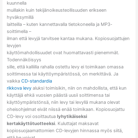
kuunnella
muillakin kuin tekijänoikeusteollisuuden erikseen
hyväksymillä
laitteilla – kuten kannettavalla tietokoneella ja MP3-
soittimella –
ilman että levyjä tarvitsee kantaa mukana. Kopiosuojattujen
levyjen
käyttömahdollisuudet ovat huomattavasti pienemmät.
Todennäköisyys
sille, että kalliilla rahalla ostettu levy ei toimikaan omassa
soittimessa tai käyttöympäristössä, on merkittävä. Ja
vaikka
CD-standardia
rikkova levy
aluksi toimisikin, niin on mahdollista, että kun
käyttäjä ehkä vuosien päästä uusii soittimensa tai
käyttöympäristönsä, niin levy tai levyllä mukana olevat
oheisohjelmat eivät niissä enää toimikaan. Kopiosuojattu
CD-levy voi osoittautua
lyhytikäiseksi
kertakäyttötuotteeksi
. Kuluttajat maksavat
kopiosuojaamattomien CD-levyjen hinnassa myös siitä,
että he voivat