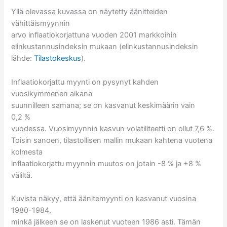
Yllä olevassa kuvassa on näytetty äänitteiden
vähittäismyynnin
arvo inflaatiokorjattuna vuoden 2001 markkoihin
elinkustannusindeksin mukaan (elinkustannusindeksin
lähde:
Tilastokeskus
).
Inflaatiokorjattu myynti on pysynyt kahden
vuosikymmenen aikana
suunnilleen samana; se on kasvanut keskimäärin vain
0,2 %
vuodessa. Vuosimyynnin kasvun volatiliteetti on ollut 7,6 %.
Toisin sanoen, tilastollisen mallin mukaan kahtena vuotena
kolmesta
inflaatiokorjattu myynnin muutos on jotain -8 % ja +8 %
väliltä.
Kuvista näkyy, että äänitemyynti on kasvanut vuosina
1980-1984,
minkä jälkeen se on laskenut vuoteen 1986 asti. Tämän