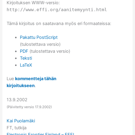
Kirjoituksen WWW-versio:
http://www.effi.org/aanitemyynti.html
Tämä kirjoitus on saatavana myös eri formaateissa:
Pakattu PostScript
(tulostettava versio)
PDF
(tulostettava versio)
Teksti
LaTeX
Lue
kommentteja tähän
kirjoitukseen
.
13.9.2002
(Päivitetty versio 17.9.2002)
Kai Puolamäki
FT, tutkija
Electronic Frontier Finland – EFFI