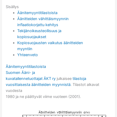
Sisällys
Äänitemyyntitilastoista
Äänitteiden vähittäismyynnin
inflaatiokorjattu kehitys
Tekijänoikeusteollisuus ja
kopiosuojaukset
Kopiosuojausten vaikutus äänitteiden
myyntiin
Yhteenveto
Äänitemyyntitilastoista
Suomen Ääni- ja
kuvatallennetuottajat ÄKT ry
julkaisee
tilastoja
vuosittaisesta äänitteiden myynnistä
. Tilastot alkavat
vuodesta
1980 ja ne päättyvät viime vuoteen (2001).