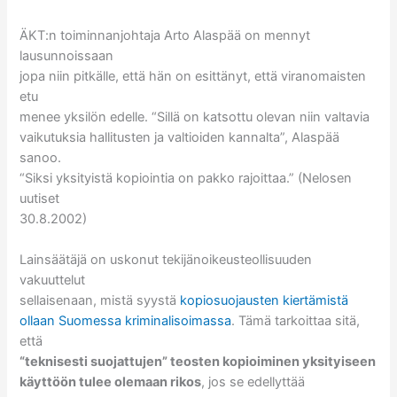
ÄKT:n toiminnanjohtaja Arto Alaspää on mennyt
lausunnoissaan
jopa niin pitkälle, että hän on esittänyt, että viranomaisten
etu
menee yksilön edelle. “Sillä on katsottu olevan niin valtavia
vaikutuksia hallitusten ja valtioiden kannalta”, Alaspää
sanoo.
“Siksi yksityistä kopiointia on pakko rajoittaa.” (Nelosen
uutiset
30.8.2002)
Lainsäätäjä on uskonut tekijänoikeusteollisuuden
vakuuttelut
sellaisenaan, mistä syystä
kopiosuojausten kiertämistä
ollaan Suomessa kriminalisoimassa
. Tämä tarkoittaa sitä,
että
“teknisesti suojattujen” teosten kopioiminen yksityiseen
käyttöön tulee olemaan rikos
, jos se edellyttää