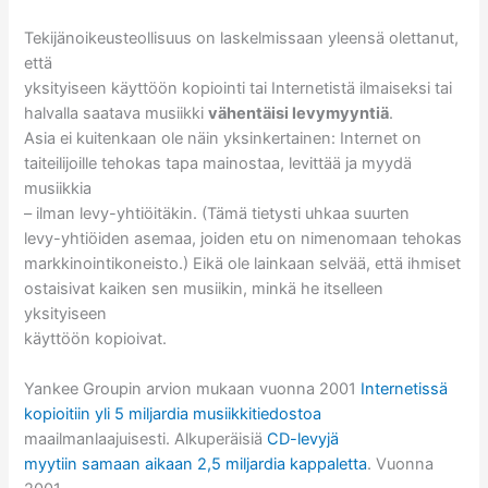
Tekijänoikeusteollisuus on laskelmissaan yleensä olettanut,
että
yksityiseen käyttöön kopiointi tai Internetistä ilmaiseksi tai
halvalla saatava musiikki
vähentäisi levymyyntiä
.
Asia ei kuitenkaan ole näin yksinkertainen: Internet on
taiteilijoille tehokas tapa mainostaa, levittää ja myydä
musiikkia
– ilman levy-yhtiöitäkin. (Tämä tietysti uhkaa suurten
levy-yhtiöiden asemaa, joiden etu on nimenomaan tehokas
markkinointikoneisto.) Eikä ole lainkaan selvää, että ihmiset
ostaisivat kaiken sen musiikin, minkä he itselleen
yksityiseen
käyttöön kopioivat.
Yankee Groupin arvion mukaan vuonna 2001
Internetissä
kopioitiin yli 5 miljardia musiikkitiedostoa
maailmanlaajuisesti. Alkuperäisiä
CD-levyjä
myytiin samaan aikaan 2,5 miljardia kappaletta
. Vuonna