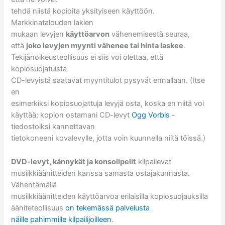
tehdä niistä kopioita yksityiseen käyttöön.
Markkinatalouden lakien
mukaan levyjen
käyttöarvon
vähenemisestä seuraa,
että
joko levyjen myynti vähenee tai hinta laskee
.
Tekijänoikeusteollisuus ei siis voi olettaa, että
kopiosuojatuista
CD-levyistä saatavat myyntitulot pysyvät ennallaan. (Itse
en
esimerkiksi kopiosuojattuja levyjä osta, koska en niitä voi
käyttää; kopion ostamani CD-levyt
Ogg Vorbis
-
tiedostoiksi kannettavan
tietokoneeni kovalevylle, jotta voin kuunnella niitä töissä.)
DVD-levyt, kännykät ja konsolipelit
kilpailevat
musiikkiäänitteiden kanssa samasta ostajakunnasta.
Vähentämällä
musiikkiäänitteiden käyttöarvoa erilaisilla kopiosuojauksilla
ääniteteollisuus
on tekemässä palvelusta
näille pahimmille kilpailijoilleen
.