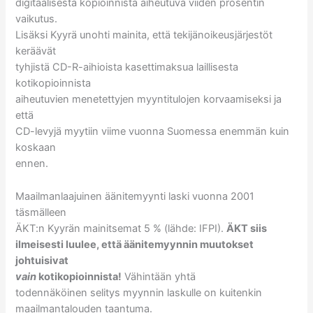
digitaalisesta kopioinnista aiheutuva viiden prosentin
vaikutus.
Lisäksi Kyyrä unohti mainita, että tekijänoikeusjärjestöt
keräävät
tyhjistä CD-R-aihioista kasettimaksua laillisesta
kotikopioinnista
aiheutuvien menetettyjen myyntitulojen korvaamiseksi ja
että
CD-levyjä myytiin viime vuonna Suomessa enemmän kuin
koskaan
ennen.
Maailmanlaajuinen äänitemyynti laski vuonna 2001
täsmälleen
ÄKT:n Kyyrän mainitsemat 5 % (lähde: IFPI).
ÄKT siis
ilmeisesti luulee, että äänitemyynnin muutokset
johtuisivat
vain
kotikopioinnista!
Vähintään yhtä
todennäköinen selitys myynnin laskulle on kuitenkin
maailmantalouden taantuma.