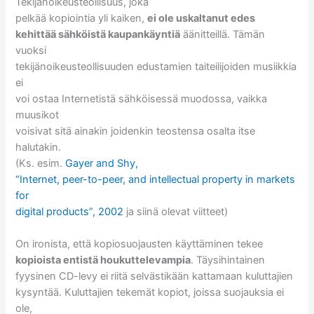
Tekijänoikeusteollisuus, joka
pelkää kopiointia yli kaiken,
ei ole uskaltanut edes
kehittää sähköistä kaupankäyntiä
äänitteillä. Tämän
vuoksi
tekijänoikeusteollisuuden edustamien taiteilijoiden musiikkia
ei
voi ostaa Internetistä sähköisessä muodossa, vaikka
muusikot
voisivat sitä ainakin joidenkin teostensa osalta itse
halutakin.
(Ks. esim.
Gayer and Shy,
“Internet, peer-to-peer, and intellectual property in markets
for
digital products”, 2002
ja siinä olevat viitteet)
On ironista, että kopiosuojausten käyttäminen tekee
kopioista entistä houkuttelevampia
. Täysihintainen
fyysinen CD-levy ei riitä selvästikään kattamaan kuluttajien
kysyntää. Kuluttajien tekemät kopiot, joissa suojauksia ei
ole,