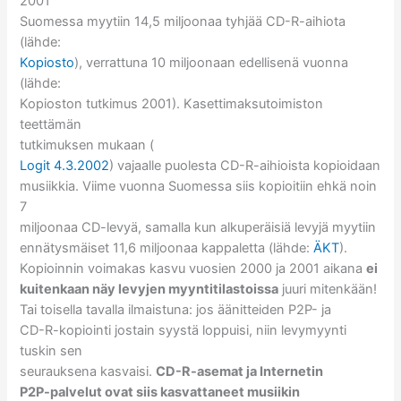
2001
Suomessa myytiin 14,5 miljoonaa tyhjää CD-R-aihiota
(lähde:
Kopiosto
), verrattuna 10 miljoonaan edellisenä vuonna
(lähde:
Kopioston tutkimus 2001). Kasettimaksutoimiston
teettämän
tutkimuksen mukaan (
Logit 4.3.2002
) vajaalle puolesta CD-R-aihioista kopioidaan
musiikkia. Viime vuonna Suomessa siis kopioitiin ehkä noin
7
miljoonaa CD-levyä, samalla kun alkuperäisiä levyjä myytiin
ennätysmäiset 11,6 miljoonaa kappaletta (lähde:
ÄKT
).
Kopioinnin voimakas kasvu vuosien 2000 ja 2001 aikana
ei
kuitenkaan näy levyjen myyntitilastoissa
juuri mitenkään!
Tai toisella tavalla ilmaistuna: jos äänitteiden P2P- ja
CD-R-kopiointi jostain syystä loppuisi, niin levymyynti
tuskin sen
seurauksena kasvaisi.
CD-R-asemat ja Internetin
P2P-palvelut ovat siis kasvattaneet musiikin