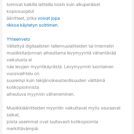
toimivat kaikilla laitteilla toisin kuin alkuperäiset
kopiosuojatut
äänitteet, jotka
voivat jopa
rikkoa käytetyn soittimen
.
Yhteenveto
Väitettyä digitaalisten tallennuslaitteiden tai Internetin
musiikkitarjonnan aiheuttama levymyyntiä vähentävää
vaikutusta ei
näe levyjen myyntikäyrästä. Levymyynnin luontainen
vuosivaihtelu on
suurempi kuin tekijänoikeusteollisuuden väittämä
kotikopioinnista
aiheutuva myynnin väheneminen.
Musiikkiäänitteiden myyntiin vaikuttavat myös seuraavat
seikat,
joista useimmat ovat luultavasti kotikopiointia
merkittävämpiä: