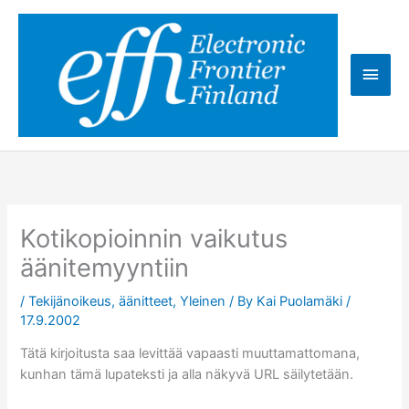
Skip
to
content
Main
Men
Kotikopioinnin vaikutus
äänitemyyntiin
/
Tekijänoikeus, äänitteet
,
Yleinen
/ By
Kai Puolamäki
/
17.9.2002
Tätä kirjoitusta saa levittää vapaasti muuttamattomana,
kunhan tämä lupateksti ja alla näkyvä URL säilytetään.