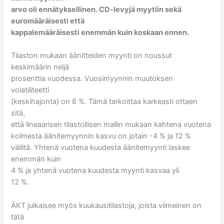
arvo oli ennätyksellinen. CD-levyjä myytiin sekä
euromääräisesti että
kappalemääräisesti enemmän kuin koskaan ennen.
Tilaston mukaan äänitteiden myynti on noussut
keskimäärin neljä
prosenttia vuodessa. Vuosimyynnin muutoksen
volatiliteetti
(keskihajonta) on 8 %. Tämä tarkoittaa karkeasti ottaen
sitä,
että lineaarisen tilastollisen mallin mukaan kahtena vuotena
kolmesta äänitemyynnin kasvu on jotain -4 % ja 12 %
väliltä. Yhtenä vuotena kuudesta äänitemyynti laskee
enemmän kuin
4 % ja yhtenä vuotena kuudesta myynti kasvaa yli
12 %.
ÄKT julkaisee myös kuukausitilastoja, joista viimeinen on
tätä