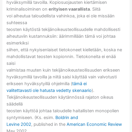
hyväksymillä tavoilla. Kopiosuojausten kiertämisen
kriminalisoiminen on
erityisen vaarallista
. Siitä
voi aiheutua taloudellista vahinkoa, joka ei ole missään
suhteessa
teosten käytöstä tekijänoikeusteollisuudelle mahdollisesti
aiheutuviin kustannuksiin: äärimmillään tämä voi johtaa
esimerkiksi
siihen, että nykyisenlaiset tietokoneet kielletään, koska ne
mahdollistavat teosten kopionnin. Tietokoneita ei enää
saisi
valmistaa muuten kuin tekijänoikeusteollisuuden erikseen
hyväksymillä tavoilla ja niitä saisi käyttää vain valvotusti
erikseen hyväksytyillä ohjelmilla (
tämä ei
valitettavasti ole hatusta vedetty skenaario
).
Tekijänoikeusteollisuuden käytännössä rajaton oikeus
säädellä
teosten käyttöä johtaa taloudelle haitallisten monopolien
syntymiseen. (Ks. esim.
Boldrin and
Levine 2002
, published in the
American Economic Review
May 2002