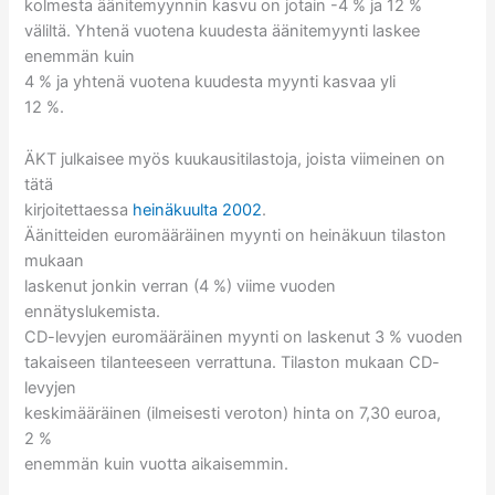
kolmesta äänitemyynnin kasvu on jotain -4 % ja 12 %
väliltä. Yhtenä vuotena kuudesta äänitemyynti laskee
enemmän kuin
4 % ja yhtenä vuotena kuudesta myynti kasvaa yli
12 %.
ÄKT julkaisee myös kuukausitilastoja, joista viimeinen on
tätä
kirjoitettaessa
heinäkuulta 2002
.
Äänitteiden euromääräinen myynti on heinäkuun tilaston
mukaan
laskenut jonkin verran (4 %) viime vuoden
ennätyslukemista.
CD-levyjen euromääräinen myynti on laskenut 3 % vuoden
takaiseen tilanteeseen verrattuna. Tilaston mukaan CD-
levyjen
keskimääräinen (ilmeisesti veroton) hinta on 7,30 euroa,
2 %
enemmän kuin vuotta aikaisemmin.