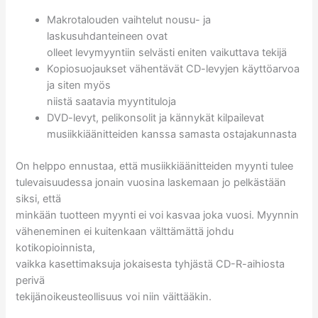
Makrotalouden vaihtelut nousu- ja
laskusuhdanteineen ovat
olleet levymyyntiin selvästi eniten vaikuttava tekijä
Kopiosuojaukset vähentävät CD-levyjen käyttöarvoa
ja siten myös
niistä saatavia myyntituloja
DVD-levyt, pelikonsolit ja kännykät kilpailevat
musiikkiäänitteiden kanssa samasta ostajakunnasta
On helppo ennustaa, että musiikkiäänitteiden myynti tulee
tulevaisuudessa jonain vuosina laskemaan jo pelkästään
siksi, että
minkään tuotteen myynti ei voi kasvaa joka vuosi. Myynnin
väheneminen ei kuitenkaan välttämättä johdu
kotikopioinnista,
vaikka kasettimaksuja jokaisesta tyhjästä CD-R-aihiosta
perivä
tekijänoikeusteollisuus voi niin väittääkin.