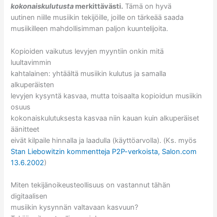
kokonaiskulutusta
merkittävästi.
Tämä on hyvä
uutinen niille musiikin tekijöille, joille on tärkeää saada
musiikilleen mahdollisimman paljon kuuntelijoita.
Kopioiden vaikutus levyjen myyntiin onkin mitä
luultavimmin
kahtalainen: yhtäältä musiikin kulutus ja samalla
alkuperäisten
levyjen kysyntä kasvaa, mutta toisaalta kopioidun musiikin
osuus
kokonaiskulutuksesta kasvaa niin kauan kuin alkuperäiset
äänitteet
eivät kilpaile hinnalla ja laadulla (käyttöarvolla). (Ks. myös
Stan Liebowitzin kommentteja P2P-verkoista, Salon.com
13.6.2002
)
Miten tekijänoikeusteollisuus on vastannut tähän
digitaalisen
musiikin kysynnän valtavaan kasvuun?