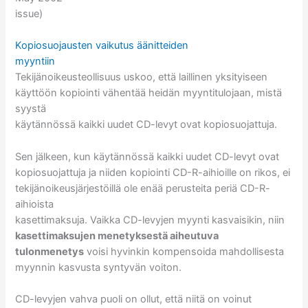
issue)
Kopiosuojausten vaikutus äänitteiden
myyntiin
Tekijänoikeusteollisuus uskoo, että laillinen yksityiseen
käyttöön kopiointi vähentää heidän myyntitulojaan, mistä
syystä
käytännössä kaikki uudet CD-levyt ovat kopiosuojattuja.
Sen jälkeen, kun käytännössä kaikki uudet CD-levyt ovat
kopiosuojattuja ja niiden kopiointi CD-R-aihioille on rikos, ei
tekijänoikeusjärjestöillä ole enää perusteita periä CD-R-
aihioista
kasettimaksuja. Vaikka CD-levyjen myynti kasvaisikin, niin
kasettimaksujen menetyksestä aiheutuva
tulonmenetys
voisi hyvinkin kompensoida mahdollisesta
myynnin kasvusta syntyvän voiton.
CD-levyjen vahva puoli on ollut, että niitä on voinut