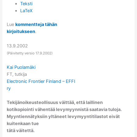
Teksti
LaTeX
Lue
kommentteja tähän
kirjoitukseen
.
13.9.2002
(Päivitetty versio 17.9.2002)
Kai Puolamäki
FT, tutkija
Electronic Frontier Finland – EFFI
ry
Tekijänoikeusteollisuus väittää, että laillinen
kotikopiointi vähentää levymyynnistä saatavia tuloja.
Myyntiennätyksiin yltäneet levymyyntitilastot eivät
kuitenkaan tue
tätä väitettä.