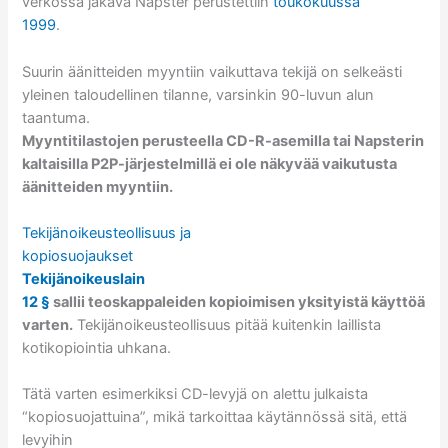
verkossa jakava Napster perustettiin
toukokuussa
1999
.
Suurin äänitteiden myyntiin vaikuttava tekijä on selkeästi
yleinen taloudellinen tilanne, varsinkin 90-luvun alun
taantuma.
Myyntitilastojen perusteella CD-R-asemilla tai Napsterin
kaltaisilla P2P-järjestelmillä ei ole näkyvää vaikutusta
äänitteiden myyntiin.
Tekijänoikeusteollisuus ja
kopiosuojaukset
Tekijänoikeuslain
12 §
sallii teoskappaleiden kopioimisen yksityistä käyttöä
varten.
Tekijänoikeusteollisuus pitää kuitenkin laillista
kotikopiointia uhkana.
Tätä varten esimerkiksi CD-levyjä on alettu julkaista
“kopiosuojattuina”, mikä tarkoittaa käytännössä sitä, että
levyihin