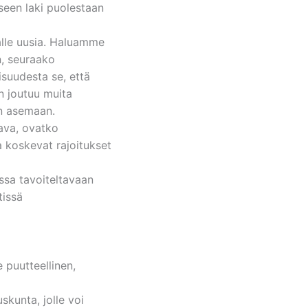
iseen laki puolestaan
alle uusia. Haluamme
n, seuraako
isuudesta se, että
n joutuu muita
n asemaan.
tava, ovatko
a koskevat rajoitukset
ssa tavoiteltavaan
tissä
 puutteellinen,
uskunta, jolle voi