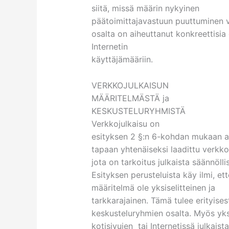
siitä, missä määrin nykyinen
päätoimittajavastuun puuttuminen v
osalta on aiheuttanut konkreettisi
Internetin
käyttäjämääriin.
VERKKOJULKAISUN
MÄÄRITELMÄSTÄ ja
KESKUSTELURYHMISTÄ
Verkkojulkaisu on
esityksen 2 §:n 6-kohdan mukaan ai
tapaan yhtenäiseksi laadittu verkko
jota on tarkoitus julkaista säännöllis
Esityksen perusteluista käy ilmi, ett
määritelmä ole yksiselitteinen ja
tarkkarajainen. Tämä tulee erityisest
keskusteluryhmien osalta. Myös yks
kotisivujen tai Internetissä julkaist