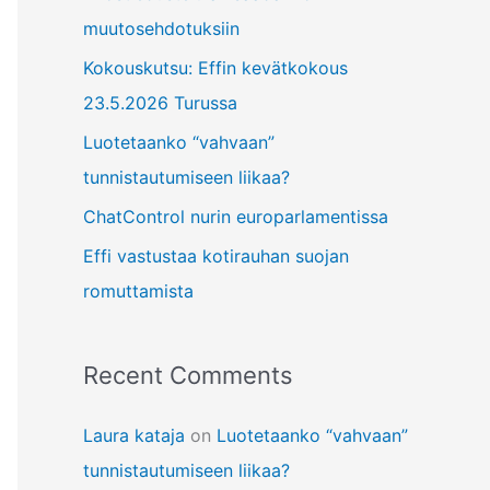
f
muutosehdotuksiin
o
Kokouskutsu: Effin kevätkokous
r
23.5.2026 Turussa
:
Luotetaanko “vahvaan”
tunnistautumiseen liikaa?
ChatControl nurin europarlamentissa
Effi vastustaa kotirauhan suojan
romuttamista
Recent Comments
Laura kataja
on
Luotetaanko “vahvaan”
tunnistautumiseen liikaa?