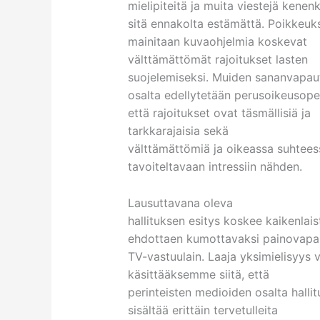
mielipiteitä ja muita viestejä kenen
sitä ennakolta estämättä. Poikkeuk
mainitaan kuvaohjelmia koskevat
välttämättömät rajoitukset lasten
suojelemiseksi. Muiden sananvapaut
osalta edellytetään perusoikeusop
että rajoitukset ovat täsmällisiä ja
tarkkarajaisia sekä
välttämättömiä ja oikeassa suhtees
tavoiteltavaan intressiin nähden.
Lausuttavana oleva
hallituksen esitys koskee kaikenlais
ehdottaen kumottavaksi painovapau
TV-vastuulain. Laaja yksimielisyys v
käsittääksemme siitä, että
perinteisten medioiden osalta hallit
sisältää erittäin tervetulleita