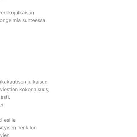
erkkojulkaisun
a ongelmia suhteessa
kakautisen julkaisun
viestien kokonaisuus,
esti.
ei
i esille
ityisen henkilön
avien