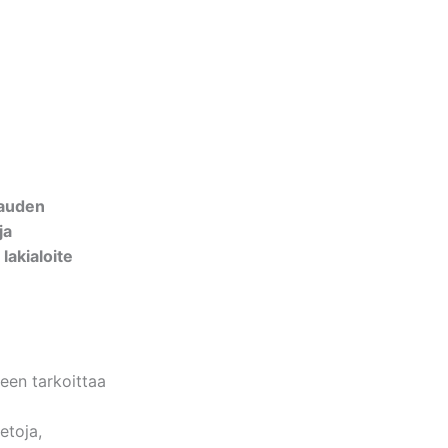
pauden
ja
 lakialoite
een tarkoittaa
etoja,