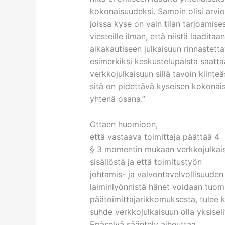
kokonaisuudeksi. Samoin olisi arvioi
joissa kyse on vain tilan tarjoamise
viesteille ilman, että niistä laaditaan
aikakautiseen julkaisuun rinnastett
esimerkiksi keskustelupalsta saattaa
verkkojulkaisuun sillä tavoin kiinteäs
sitä on pidettävä kyseisen kokona
yhtenä osana.”
Ottaen huomioon,
että vastaava toimittaja päättää 4
§ 3 momentin mukaan verkkojulkai
sisällöstä ja että toimitustyön
johtamis- ja valvontavelvollisuuden
laiminlyönnistä hänet voidaan tuom
päätoimittajarikkomuksesta, tulee 
suhde verkkojulkaisuun olla yksiseli
Epäselvä sääntely aiheuttaa