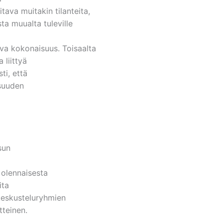
tava muitakin tilanteita,
sta muualta tuleville
ava kokonaisuus. Toisaalta
 liittyä
ti, että
isuuden
sun
 olennaisesta
ita
keskusteluryhmien
tteinen.