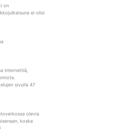
ti on
kkojulkaisuna ei olisi
na
 Internettiä,
omiota.
lujen sivulla 47
ietoverkossa olevia
laisenaan, koska
i