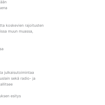
kään
sena
ta koskevien rajoitusten
eissa muun muassa,
sa
ta julkaisutoimintaa
slain sekä radio- ja
allitsee
uksen esitys