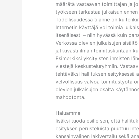
määrätä vastaavan toimittajan ja j
työkseen tarkastaa julkaisun ennen 
Todellisuudessa tilanne on kuitenkin
Internetin käyttäjä voi toimia julkais
itsenäisesti – niin hyvässä kuin pah
Verkossa olevien julkaisujen sisält
jatkuvasti ilman toimituskuntaan ku
Esimerkiksi yksityisten ihmisten lä
viestejä keskusteluryhmiin. Vastaav
tehtäväksi hallituksen esityksessä 
velvollisuus valvoa toimitustyötä o
olevien julkaisujen osalta käytännö
mahdotonta.
Haluamme
lisäksi tuoda esille sen, että hallitu
esityksen perusteluista puuttuu Inte
kansainvälinen lakivertailu sekä ana