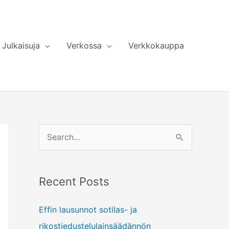
Julkaisuja
Verkossa
Verkkokauppa
S
e
a
Recent Posts
r
c
Effin lausunnot sotilas- ja
h
rikostiedustelulainsäädännön