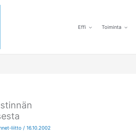
Effi
Toiminta
estinnän
sesta
nnet-liitto
/
16.10.2002