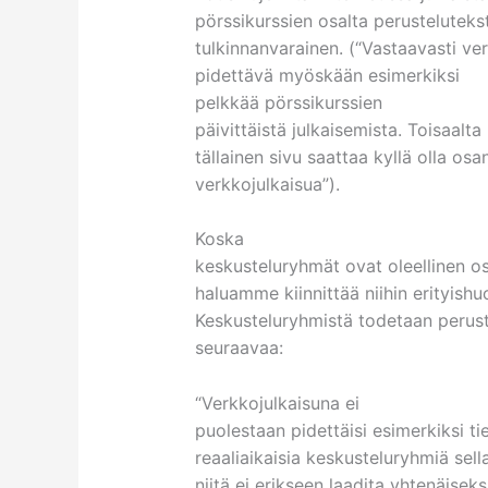
pörssikurssien osalta perusteluteks
tulkinnanvarainen. (“Vastaavasti ver
pidettävä myöskään esimerkiksi
pelkkää pörssikurssien
päivittäistä julkaisemista. Toisaalta
tällainen sivu saattaa kyllä olla osa
verkkojulkaisua”).
Koska
keskusteluryhmät ovat oleellinen osa
haluamme kiinnittää niihin erityishu
Keskusteluryhmistä todetaan peruste
seuraavaa:
“Verkkojulkaisuna ei
puolestaan pidettäisi esimerkiksi t
reaaliaikaisia keskusteluryhmiä sel
niitä ei erikseen laadita yhtenäiseks