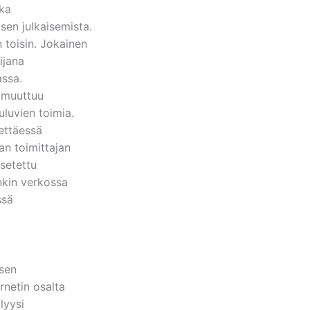
oka
sen julkaisemista.
 toisin. Jokainen
ijana
assa.
ö muuttuu
uluvien toimia.
hettäessä
an toimittajan
asetettu
nkin verkossa
ssä
ksen
rnetin osalta
lyysi