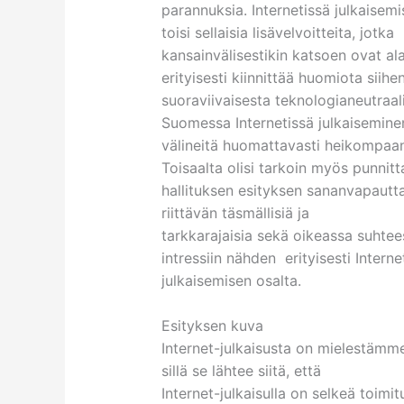
parannuksia. Internetissä julkaisem
toisi sellaisia lisävelvoitteita, jotka
kansainvälisestikin katsoen ovat al
erityisesti kiinnittää huomiota siihe
suoraviivaisesta teknologianeutraal
Suomessa Internetissä julkaisemine
välineitä huomattavasti heikompaa
Toisaalta olisi tarkoin myös punnit
hallituksen esityksen sananvapautt
riittävän täsmällisiä ja
tarkkarajaisia sekä oikeassa suhtee
intressiin nähden erityisesti Interne
julkaisemisen osalta.
Esityksen kuva
Internet-julkaisusta on mielestämme
sillä se lähtee siitä, että
Internet-julkaisulla on selkeä toimit