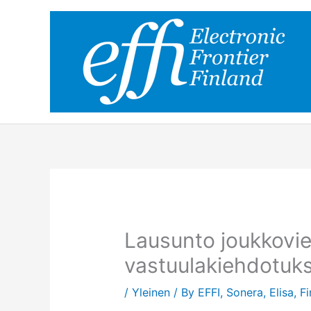
Skip
to
content
Lausunto joukkovi
vastuulakiehdotuk
/
Yleinen
/ By
EFFI, Sonera, Elisa, Fi