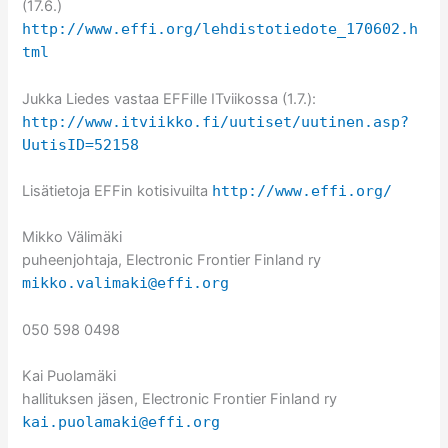
(17.6.)
http://www.effi.org/lehdistotiedote_170602.h
tml
Jukka Liedes vastaa EFFille ITviikossa (1.7.):
http://www.itviikko.fi/uutiset/uutinen.asp?
UutisID=52158
Lisätietoja EFFin kotisivuilta
http://www.effi.org/
Mikko Välimäki
puheenjohtaja, Electronic Frontier Finland ry
mikko.valimaki@effi.org
050 598 0498
Kai Puolamäki
hallituksen jäsen, Electronic Frontier Finland ry
kai.puolamaki@effi.org