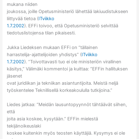
mukana niiden
joukossa, joille Opetusministeriö lähettää lakiuudistukseen
liittyvää tietoa (
ITviikko
1.7.2002
). EFFi toivoo, että Opetusministeriö selvittää
tiedotuslistojensa tilan pikaisesti.
Jukka Liedeksen mukaan EFFi on “tällainen
harrastelija-ajattelijoiden yhdistys” (
ITviikko
1.7.2002
). “Toivottavasti tuo ei ole ministeriön virallinen
käsitys,” Välimäki kommentoi ja kuittaa: “EFFin hallituksen
jäsenet
ovat juridiikan ja tekniikan asiantuntijoita. Meistä neljä
työskentelee Teknillisellä korkeakoululla tutkijoina.”
Liedes jatkaa: “Meidän lausuntopyynnöt tähtäävät siihen,
että
joita asia koskee, kysytään.” EFFin mielestä
tekijänoikeuslaki
koskee kuitenkin myös teosten käyttäjiä. Kysymys ei ole