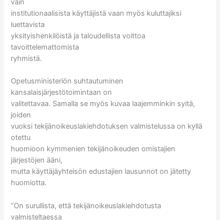
vain
institutionaalisista käyttäjistä vaan myös kuluttajiksi
luettavista
yksityishenkilöistä ja taloudellista voittoa
tavoittelemattomista
ryhmistä.
Opetusministeriön suhtautuminen
kansalaisjärjestötoimintaan on
valitettavaa. Samalla se myös kuvaa laajemminkin syitä,
joiden
vuoksi tekijänoikeuslakiehdotuksen valmistelussa on kyllä
otettu
huomioon kymmenien tekijänoikeuden omistajien
järjestöjen ääni,
mutta käyttäjäyhteisön edustajien lausunnot on jätetty
huomiotta.
“On surullista, että tekijänoikeuslakiehdotusta
valmisteltaessa