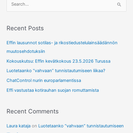
S
e
a
r
Recent Posts
c
Effin lausunnot sotilas- ja rikostiedustelulainsäädännön
h
muutosehdotuksiin
f
Kokouskutsu: Effin kevätkokous 23.5.2026 Turussa
o
r
Luotetaanko “vahvaan” tunnistautumiseen liikaa?
:
ChatControl nurin europarlamentissa
Effi vastustaa kotirauhan suojan romuttamista
Recent Comments
Laura kataja
on
Luotetaanko “vahvaan” tunnistautumiseen