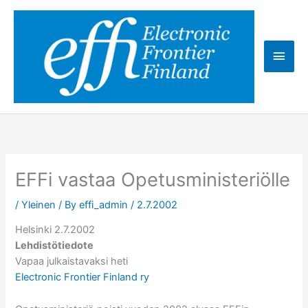
Skip
to
content
Main
Men
EFFi vastaa Opetusministeriölle
/
Yleinen
/ By
effi_admin
/
2.7.2002
Helsinki 2.7.2002
Lehdistötiedote
Vapaa julkaistavaksi heti
Electronic Frontier Finland ry