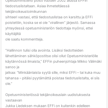
Opetusministeriö poisti vuoden 2002 alussa EFFin
tiedostuslistaltaan. Asiaa ihmeteltäessä
tekijänoikeustoimikunnan
sihteeri vastasi, että tiedostuslistaa on karsittu ja EFFi
poistettiin, koska se ei ole “virallinen” järjestö. Samassa
yhteydessä opetusministeriön tiedottaja myönsi, ettei
käyttäjiltä
ole saatu kommentteja.
“Hallinnon tulisi olla avointa. Lisäksi tiedotteiden
lähettäminen sähköpostitse olisi ollut Opetusministeriölle
käytännössä ilmaista,” EFFin puheenjohtaja Mikko Välimäki
sanoo ja
jatkaa: “Minkäänlaista syytä sille, miksi EFFi – tai kuka muu
tahansa – pitäisi pyytämättä poistaa tiedotuslistalta, ei siis
ole.”
Opetusministeriössä tekijänoikeuslain uudistuksesta
vastaavan
Jukka Liedeksen mukaan EFFi on kuitenkin edelleen