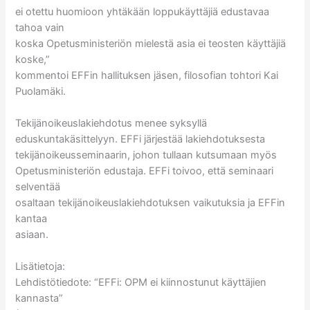
ei otettu huomioon yhtäkään loppukäyttäjiä edustavaa
tahoa vain
koska Opetusministeriön mielestä asia ei teosten käyttäjiä
koske,”
kommentoi EFFin hallituksen jäsen, filosofian tohtori Kai
Puolamäki.
Tekijänoikeuslakiehdotus menee syksyllä
eduskuntakäsittelyyn. EFFi järjestää lakiehdotuksesta
tekijänoikeusseminaarin, johon tullaan kutsumaan myös
Opetusministeriön edustaja. EFFi toivoo, että seminaari
selventää
osaltaan tekijänoikeuslakiehdotuksen vaikutuksia ja EFFin
kantaa
asiaan.
Lisätietoja:
Lehdistötiedote: “EFFi: OPM ei kiinnostunut käyttäjien
kannasta”