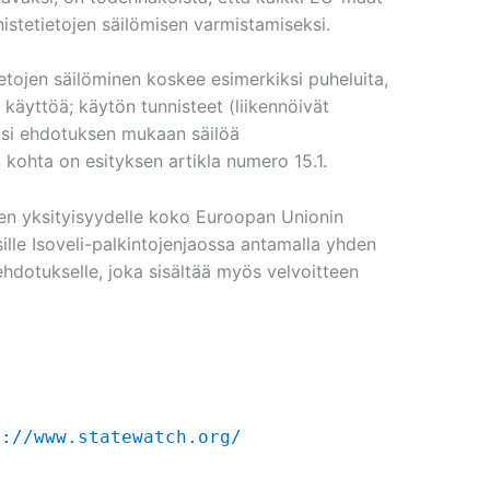
istetietojen säilömisen varmistamiseksi.
ietojen säilöminen koskee esimerkiksi puheluita,
n käyttöä; käytön tunnisteet (liikennöivät
ulisi ehdotuksen mukaan säilöä
 kohta on esityksen artikla numero 15.1.
een yksityisyydelle koko Euroopan Unionin
esille Isoveli-palkintojenjaossa antamalla yhden
hdotukselle, joka sisältää myös velvoitteen
p://www.statewatch.org/