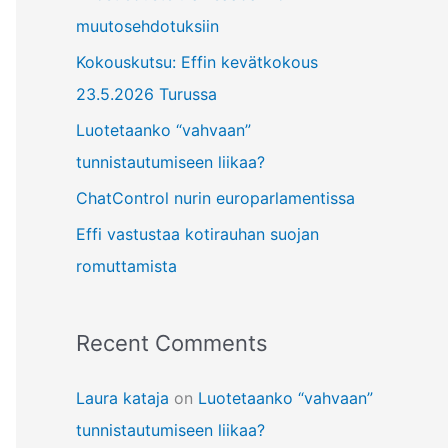
f
muutosehdotuksiin
o
Kokouskutsu: Effin kevätkokous
r
23.5.2026 Turussa
:
Luotetaanko “vahvaan”
tunnistautumiseen liikaa?
ChatControl nurin europarlamentissa
Effi vastustaa kotirauhan suojan
romuttamista
Recent Comments
Laura kataja
on
Luotetaanko “vahvaan”
tunnistautumiseen liikaa?