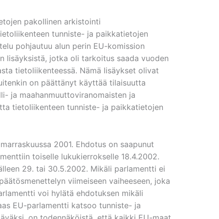
etojen pakollinen arkistointi
etoliikenteen tunniste- ja paikkatietojen
telu pohjautuu alun perin EU-komission
 lisäyksistä, jotka oli tarkoitus saada vuoden
asta tietoliikenteessä. Nämä lisäykset olivat
tenkin on päättänyt käyttää tilaisuutta
lli- ja maahanmuuttoviranomaisten ja
tta tietoliikenteen tunniste- ja paikkatietojen
 marraskuussa 2001. Ehdotus on saapunut
nttiin toiselle lukukierrokselle 18.4.2002.
lleen 29. tai 30.5.2002. Mikäli parlamentti ei
ispäätösmenettelyn viimeiseen vaiheeseen, joka
arlamentti voi hylätä ehdotuksen mikäli
aas EU-parlamentti katsoo tunniste- ja
täväksi, on todennäköistä, että kaikki EU-maat