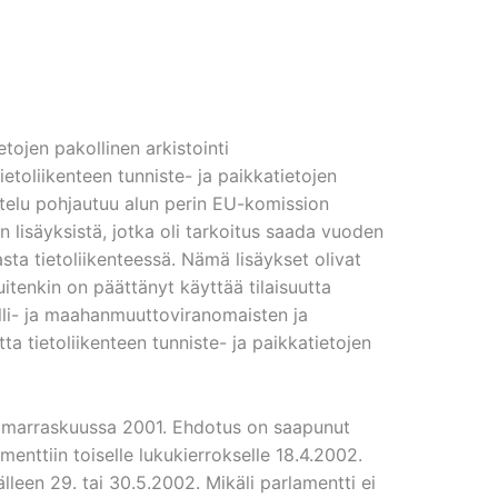
etojen pakollinen arkistointi
etoliikenteen tunniste- ja paikkatietojen
telu pohjautuu alun perin EU-komission
 lisäyksistä, jotka oli tarkoitus saada vuoden
asta tietoliikenteessä. Nämä lisäykset olivat
tenkin on päättänyt käyttää tilaisuutta
lli- ja maahanmuuttoviranomaisten ja
tta tietoliikenteen tunniste- ja paikkatietojen
 marraskuussa 2001. Ehdotus on saapunut
nttiin toiselle lukukierrokselle 18.4.2002.
lleen 29. tai 30.5.2002. Mikäli parlamentti ei