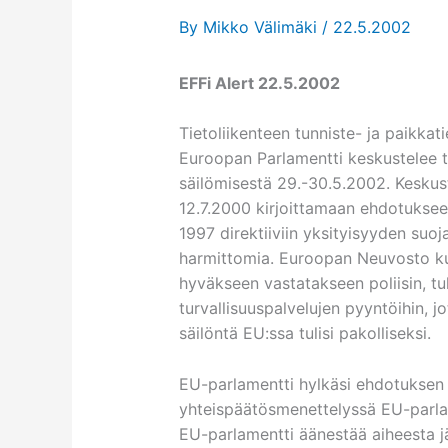
By
Mikko Välimäki
/
22.5.2002
EFFi Alert 22.5.2002
Tietoliikenteen tunniste- ja paikkati
Euroopan Parlamentti keskustelee ti
säilömisestä 29.-30.5.2002. Keskus
12.7.2000 kirjoittamaan ehdotukseen
1997 direktiiviin yksityisyyden suoj
harmittomia. Euroopan Neuvosto kui
hyväkseen vastatakseen poliisin, tu
turvallisuuspalvelujen pyyntöihin, jo
säilöntä EU:ssa tulisi pakolliseksi.
EU-parlamentti hylkäsi ehdotuksen
yhteispäätösmenettelyssä EU-parlame
EU-parlamentti äänestää aiheesta jä