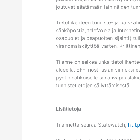
joutuvat säätämään lain näiden tunn
Tietoliikenteen tunniste- ja paikkat
sähköpostia, telefaxeja ja Interneti
osapuolet ja osapuolten sijainti) t
viranomaiskäyttöä varten. Kriittinen
Tilanne on selkeä uhka tietoliikent
alueella. EFFi nosti asian viimeksi 
pystin sähköiselle sananvapauslakie
tunnistetietojen säilyttämisestä
Lisätietoja
Tilannetta seuraa Statewatch,
htt