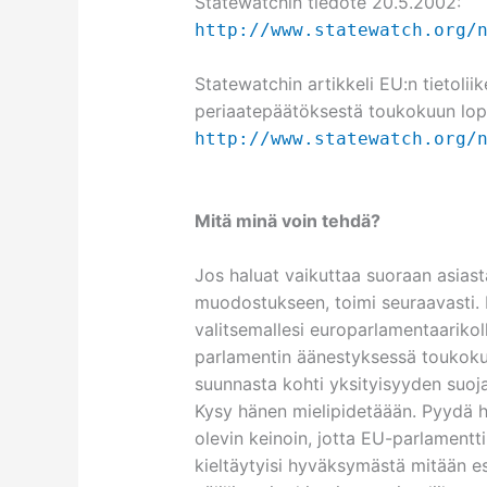
Statewatchin tiedote 20.5.2002:
http://www.statewatch.org/
Statewatchin artikkeli EU:n tietolii
periaatepäätöksestä toukokuun lopu
http://www.statewatch.org/
Mitä minä voin tehdä?
Jos haluat vaikuttaa suoraan asiasta
muodostukseen, toimi seuraavasti. L
valitsemallesi europarlamentaarikoll
parlamentin äänestyksessä toukoku
suunnasta kohti yksityisyyden suoja
Kysy hänen mielipidetäään. Pyydä 
olevin keinoin, jotta EU-parlamentti 
kieltäytyisi hyväksymästä mitään esi