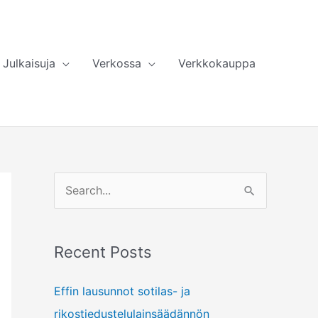
Julkaisuja
Verkossa
Verkkokauppa
S
e
a
Recent Posts
r
c
Effin lausunnot sotilas- ja
h
rikostiedustelulainsäädännön