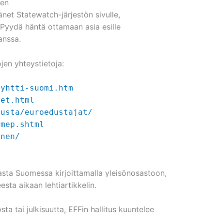
een
änet Statewatch-järjestön sivulle,
 Pyydä häntä ottamaan asia esille
anssa.
en yhteystietoja:
/yhtti-suomi.htm
det.html
kusta/euroedustajat/
/mep.shtml
anen/
asta Suomessa kirjoittamalla yleisönosastoon,
esta aikaan lehtiartikkelin.
ta tai julkisuutta, EFFin hallitus kuuntelee