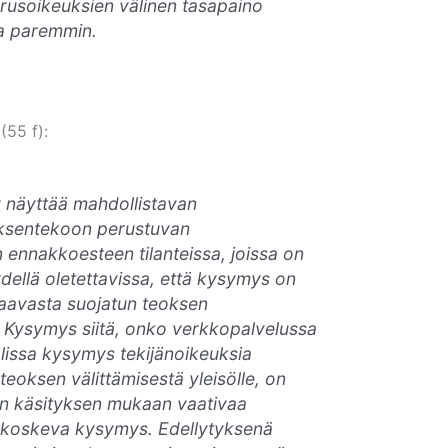
erusoikeuksien välinen tasapaino
ua paremmin.
(55 f):
 näyttää mahdollistavan
ksentekoon perustuvan
ennakkoesteen tilanteissa, joissa on
dellä oletettavissa, että kysymys on
kaavasta suojatun teoksen
e. Kysymys siitä, onko verkkopalvelussa
alissa kysymys tekijänoikeuksia
eoksen välittämisestä yleisölle, on
an käsityksen mukaan vaativaa
a koskeva kysymys. Edellytyksenä