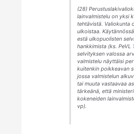
(28) Perustuslakivaliok
lainvalmistelu on yksi 
tehtävistä. Valiokunta o
ulkoistaa. Käytännössä 
estä ulkopuolisten selv
hankkimista (ks. PeVL 1
selvityksen valossa arv
valmistelu näyttäisi pe
kuitenkin poikkeavan sel
jossa valmistelun alku
tai muuta vastaavaa as
tärkeänä, että ministeri
kokeneiden lainvalmist
vp).