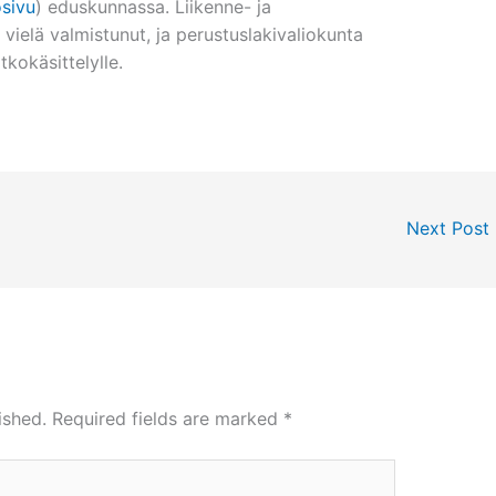
osivu
) eduskunnassa. Liikenne- ja
 vielä valmistunut, ja perustuslakivaliokunta
kokäsittelylle.
Next Post
ished.
Required fields are marked
*