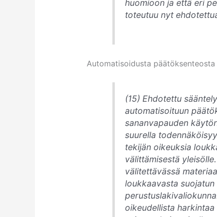
huomioon ja että eri p
toteutuu nyt ehdotett
Automatisoidusta päätöksenteosta 
(15)
Ehdotettu sääntely
automatisoituun päätö
sananvapauden käytön 
suurella todennäköisyy
tekijän oikeuksia louk
välittämisestä yleisöll
välitettävässä materia
loukkaavasta suojatun t
perustuslakivaliokunn
oikeudellista harkinta