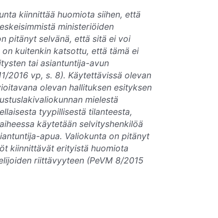
unta kiinnittää huomiota siihen, että
keskeisimmistä ministeriöiden
n pitänyt selvänä, että sitä ei voi
on kuitenkin katsottu, että tämä ei
itysten tai asiantuntija-avun
1/2016 vp, s. 8). Käytettävissä olevan
ioitavana olevan hallituksen esityksen
rustuslakivaliokunnan mielestä
laisesta tyypillisestä tilanteesta,
vaiheessa käytetään selvityshenkilöä
iantuntija-apua. Valiokunta on pitänyt
öt kiinnittävät erityistä huomiota
elijoiden riittävyyteen (PeVM 8/2015