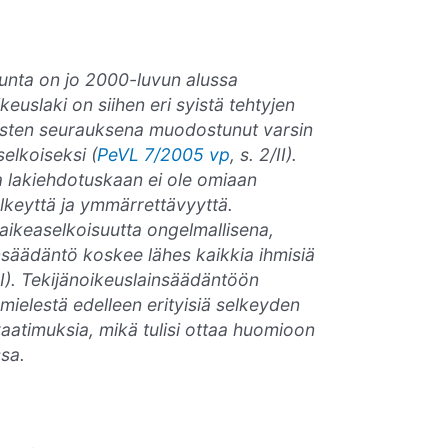
kunta on jo 2000-luvun alussa
keuslaki on siihen eri syistä tehtyjen
tosten seurauksena muodostunut varsin
elkoiseksi (
PeVL 7/2005 vp
, s. 2/II).
a lakiehdotuskaan ei ole omiaan
lkeyttä ja ymmärrettävyyttä.
vaikeaselkoisuutta ongelmallisena,
nsäädäntö koskee lähes kaikkia ihmisiä
/II). Tekijänoikeuslainsäädäntöön
mielestä edelleen erityisiä selkeyden
atimuksia, mikä tulisi ottaa huomioon
sa.