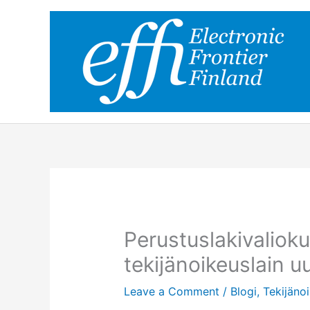
Skip
to
content
Perustuslakivalioku
tekijänoikeuslain u
Leave a Comment
/
Blogi
,
Tekijäno