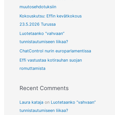
f
muutosehdotuksiin
o
Kokouskutsu: Effin kevätkokous
r
23.5.2026 Turussa
:
Luotetaanko “vahvaan”
tunnistautumiseen liikaa?
ChatControl nurin europarlamentissa
Effi vastustaa kotirauhan suojan
romuttamista
Recent Comments
Laura kataja
on
Luotetaanko “vahvaan”
tunnistautumiseen liikaa?