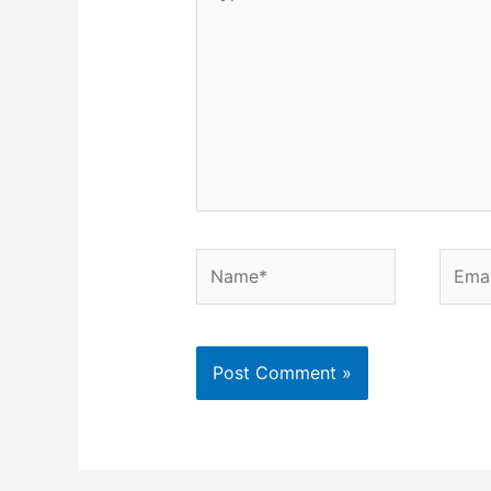
here..
Name*
Email