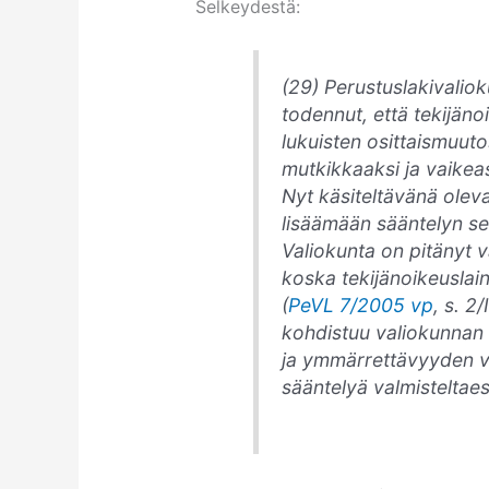
Selkeydestä:
(29)
Perustuslakivalio
todennut, että tekijänoi
lukuisten osittaismuu
mutkikkaaksi ja vaikeas
Nyt käsiteltävänä olev
lisäämään sääntelyn se
Valiokunta on pitänyt 
koska tekijänoikeuslai
(
PeVL 7/2005 vp
, s. 2
kohdistuu valiokunnan 
ja ymmärrettävyyden va
sääntelyä valmisteltaes