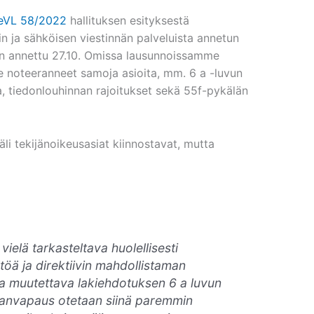
eVL 58/2022
hallituksen esityksestä
in ja sähköisen viestinnän palveluista annetun
on annettu 27.10. Omissa lausunnoissamme
e noteeranneet samoja asioita, mm. 6 a -luvun
 tiedonlouhinnan rajoitukset sekä 55f-pykälän
li tekijänoikeusasiat kiinnostavat, mutta
ielä tarkasteltava huolellisesti
ltöä ja direktiivin mahdollistaman
sa muutettava lakiehdotuksen 6 a luvun
ananvapaus otetaan siinä paremmin