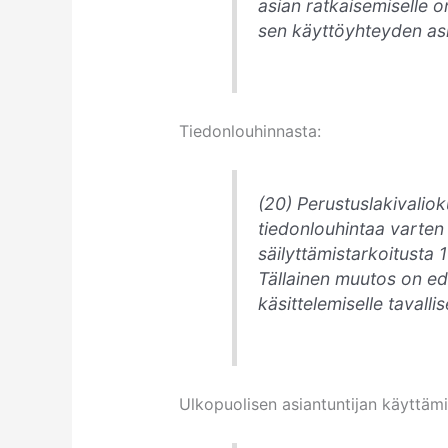
asian ratkaisemiselle 
sen käyttöyhteyden asi
Tiedonlouhinnasta:
(20)
Perustuslakivaliok
tiedonlouhintaa varten
säilyttämistarkoitusta 
Tällainen muutos on ed
käsittelemiselle tavalli
Ulkopuolisen asiantuntijan käyttämi