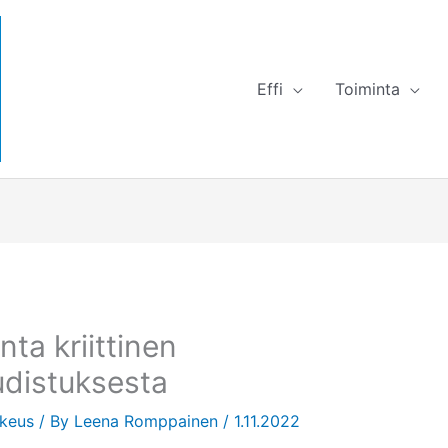
Effi
Toiminta
nta kriittinen
udistuksesta
ikeus
/ By
Leena Romppainen
/
1.11.2022