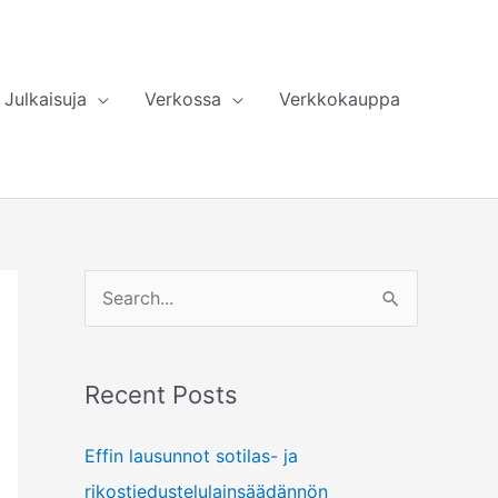
Julkaisuja
Verkossa
Verkkokauppa
S
e
a
Recent Posts
r
c
Effin lausunnot sotilas- ja
h
rikostiedustelulainsäädännön