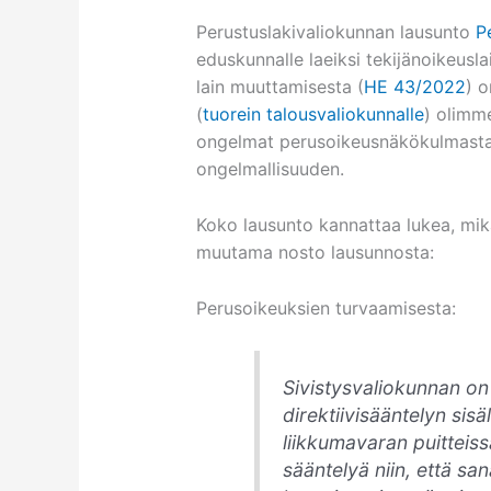
Perustuslakivaliokunnan lausunto
P
eduskunnalle laeiksi tekijänoikeusla
lain muuttamisesta (
HE 43/2022
) 
(
tuorein talousvaliokunnalle
) olimm
ongelmat perusoikeusnäkökulmasta,
ongelmallisuuden.
Koko lausunto kannattaa lukea, mikä
muutama nosto lausunnosta:
Perusoikeuksien turvaamisesta:
Sivistysvaliokunnan on v
direktiivisääntelyn sisä
liikkumavaran puitteis
sääntelyä niin, että s